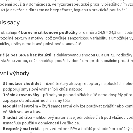
odenní použití v domácnosti, ve fyzioterapeutické praxi i v předškolním vz
ukt je navržen s důrazem na bezpečnost, hygienu a praktické používání.
is sady
 obsahuje
4 barevné silikonové podložky
o rozměru 24,5 × 24,5 cm. Jedno
rozdílné textury a motivy, což zvyšuje senzorickou variabilitu a umožňuje v
níčky, dráhy nebo hravé pohybové stanoviště.
iál je
bez BPA
a
bez ftalátů
, s deklarovanou shodou
CE
a
EN 71
. Podložky
 vlažnou vodou, což usnadňuje použití v domácím i profesionálním prostřed
vní výhody
Stimulace chodidel
– různé textury aktivují receptory na ploskách noho
podporují smyslové vnímání při chůzi naboso.
Trénink rovnováhy
– při pohybu po podložkách dítě nebo dospělý přir
zapojuje stabilizační mechanismy těla.
Modulární systém
– čtyři samostatné díly lze používat zvlášť nebo ko
větších sestav a tras.
Snadná údržba
– silikonový materiál se jednoduše čistí pod vlažnou vo
usnadňuje použití v domácnosti i ve školce.
Bezpečný materiál
– provedení bez BPA a ftalátů je vhodné pro běžný 