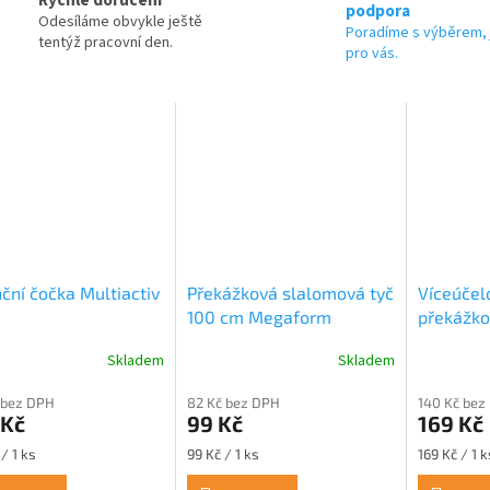
podpora
Odesíláme obvykle ještě
Poradíme s výběrem, 
tentýž pracovní den.
pro vás.
ční čočka Multiactiv
Překážková slalomová tyč
Víceúčelo
e
100 cm Megaform
překážko
Spordas
Skladem
Skladem
 bez DPH
82 Kč bez DPH
140 Kč bez
 Kč
99 Kč
169 Kč
Měrná
Měrná
/ 1 ks
99 Kč / 1 ks
169 Kč / 1 k
cena:
cena: