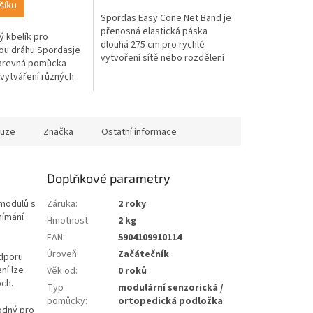
šíku
Spordas Easy Cone Net Band je
přenosná elastická páska
ý kbelík pro
dlouhá 275 cm pro rychlé
ou dráhu Spordasje
vytvoření sítě nebo rozdělení
barevná pomůcka
prostoru mezi kužely. Ideální
 vytváření různých
pro školy, tělocvičny a
 dětských dráhách.
volnočasové...
evné konstrukci a
kuze
Značka
Ostatní informace
Doplňkové parametry
 modulů s
Záruka
:
2 roky
nímání
Hmotnost
:
2 kg
EAN
:
5904109910114
Úroveň
:
Začátečník
odporu
ní lze
Věk od
:
0 roků
och.
Typ
modulární senzorická /
pomůcky
:
ortopedická podložka
odný pro