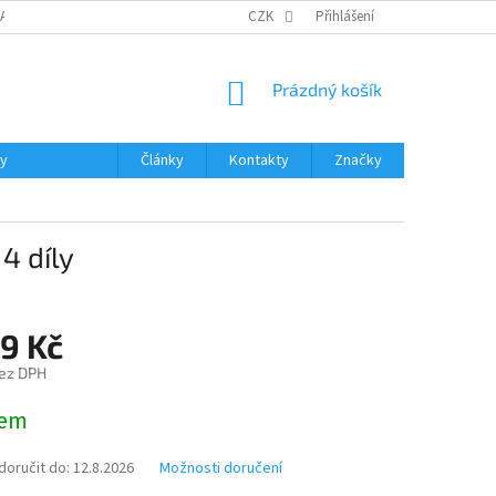
DAJŮ
MOJE OBJEDNÁVKA
VRÁCENÍ ZBOŽÍ
CZK
Přihlášení
DOPRAVA A PLATBA
NÁKUPNÍ
Prázdný košík
KOŠÍK
ky
Články
Kontakty
Značky
4 díly
9 Kč
ez DPH
dem
oručit do:
12.8.2026
Možnosti doručení