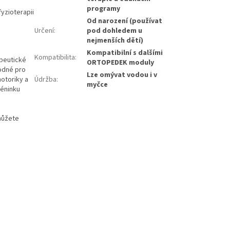
programy
fyzioterapii
Od narození (používat
Určení
:
pod dohledem u
nejmenších dětí)
Kompatibilní s dalšími
Kompatibilita
:
apeutické
ORTOPEDEK moduly
hodné pro
Lze omývat vodou i v
Údržba
:
motoriky a
myčce
réninku
můžete