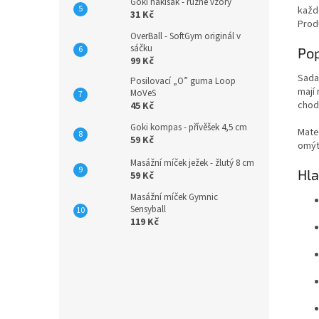
Goki hakisák - různé vzory
každ
31 Kč
Prod
OverBall - SoftGym originál v
sáčku
Pop
99 Kč
Sada
Posilovací „O” guma Loop
mají 
MoVeS
chod
45 Kč
Goki kompas - přívěšek 4,5 cm
Mater
59 Kč
omýt
Masážní míček ježek - žlutý 8 cm
Hla
59 Kč
Masážní míček Gymnic
Sensyball
119 Kč