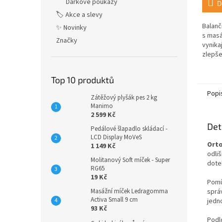
Dárkové poukazy
D
🏷️ Akce a slevy
Balanč
✨ Novinky
s masá
Značky
vynika
zlepše
pohybl
Kromě 
Top 10 produktů
prosto
Popi
Zátěžový plyšák pes 2 kg
Manimo
2 599 Kč
Det
Pedálové šlapadlo skládací -
LCD Display MoVeS
Ort
1 149 Kč
odli
Molitanový Soft míček - Super
dotek
RG65
19 Kč
Pomů
sprá
Masážní míček Ledragomma
Activa Small 9 cm
jedno
93 Kč
Podl