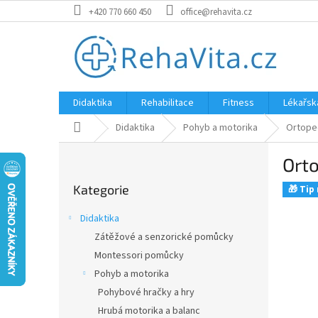
Přejít
+420 770 660 450
office@rehavita.cz
na
obsah
Didaktika
Rehabilitace
Fitness
Lékařsk
Domů
Didaktika
Pohyb a motorika
Ortope
P
Orto
o
Přeskočit
s
Kategorie
kategorie
🎁 Tip
t
r
Didaktika
a
Zátěžové a senzorické pomůcky
n
Montessori pomůcky
n
í
Pohyb a motorika
p
Pohybové hračky a hry
a
Hrubá motorika a balanc