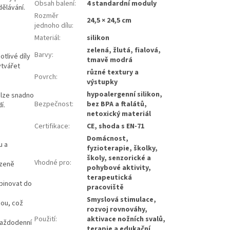
Obsah balení
:
4 standardní moduly
dělávání.
Rozměr
24,5 × 24,5 cm
jednoho dílu
:
Materiál
:
silikon
zelená, žlutá, fialová,
Barvy
:
tlivé díly
tmavě modrá
ytvářet
různé textury a
Povrch
:
výstupky
hypoalergenní silikon,
 lze snadno
Bezpečnost
:
bez BPA a ftalátů,
í.
netoxický materiál
Certifikace
:
CE, shoda s EN‑71
Domácnost,
u a
fyzioterapie, školky,
školy, senzorické a
Vhodné pro
:
ozeně
pohybové aktivity,
terapeutická
mbinovat do
pracoviště
Smyslová stimulace,
dou, což
rozvoj rovnováhy,
Použití
:
aktivace nožních svalů,
každodenní
terapie a edukační