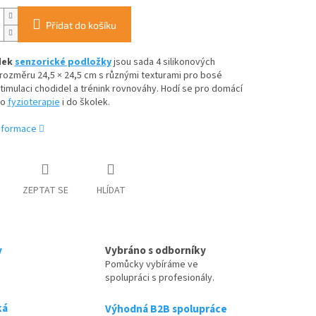
Přidat do košíku
dek
senzorické podložky
jsou sada 4 silikonových
rozměru 24,5 × 24,5 cm s různými texturami pro bosé
stimulaci chodidel a trénink rovnováhy. Hodí se pro domácí
do
fyzioterapie
i do školek.
informace
ZEPTAT SE
HLÍDAT
y
Vybráno s odborníky
Pomůcky vybíráme ve
spolupráci s profesionály.
ká
Výhodná B2B spolupráce