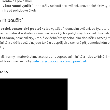
kontakt s pokožkou.
Všestranné využití
– podložky se hodí pro cvičení, senzorické aktivity, 
i hravé pohybové úkoly.
rh použití
pedek senzorické podložky
lze využít při domácím cvičení, ve fyzioter
naci, v mateřské škole i v rámci senzorických a pohybových aktivit. Jsou v
i naboso
, balanční hry, krátké cvičební trasy nebo jako doplněk k rozvoji 
ní těla u dětí; využití najdou také u dospělých a seniorů při jednoduchém t
lity.
další formy hmatové stimulace, propriocepce, vnímání těla nebo zklidnění 
at také z naší nabídky
zátěžových a senzorických pomůcek
.
ázky