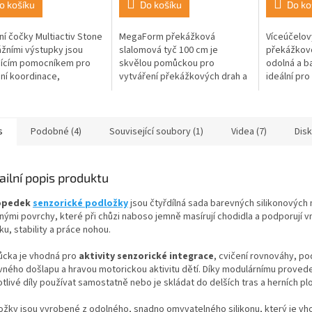
o košíku
Do košíku
Do ko
ní čočky Multiactiv Stone
MegaForm překážková
Víceúčelov
žními výstupky jsou
slalomová tyč 100 cm je
překážkov
jícím pomocníkem pro
skvělou pomůckou pro
odolná a 
ní koordinace,
vytváření překážkových drah a
ideální pro
ivosti a relaxaci nohou.
pohybových her. Díky své lehké
překážek v
toho podporují
konstrukci se snadno přenáší a
Díky své p
rovou...
umisťuje do...
stabilitě...
s
Podobné (4)
Související soubory (1)
Videa (7)
Dis
ailní popis produktu
opedek
senzorické podložky
jsou čtyřdílná sada barevných silikonových
šnými povrchy, které při chůzi naboso jemně masírují chodidla a podporují v
u, stability a práce nohou.
cka je vhodná pro
aktivity senzorické integrace
, cvičení rovnováhy, p
vného došlapu a hravou motorickou aktivitu dětí. Díky modulárnímu provede
tlivé díly používat samostatně nebo je skládat do delších tras a herních pl
ožky jsou vyrobené z odolného, snadno omyvatelného silikonu, který je vh