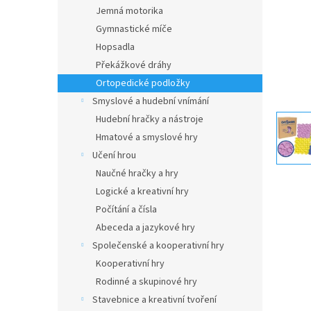
n
Jemná motorika
e
Gymnastické míče
l
Hopsadla
Překážkové dráhy
Ortopedické podložky
Smyslové a hudební vnímání
Hudební hračky a nástroje
Hmatové a smyslové hry
Učení hrou
Naučné hračky a hry
Logické a kreativní hry
Počítání a čísla
Abeceda a jazykové hry
Společenské a kooperativní hry
Kooperativní hry
Rodinné a skupinové hry
Stavebnice a kreativní tvoření