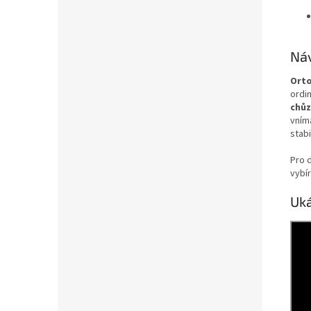
Náv
Orto
ordi
chůz
vnímá
stabi
Pro 
vybír
Uk