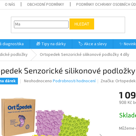
O NÁS
OBCHODNÍ PODMÍNKY
PODMÍNKY OCHRANY OSOBNÍCH Ú
HLEDAT
á diagnostika
🎁 Tipy na dárky
🏷️ Akce a slevy
✨ Novin
dické podložky
Ortopedek Senzorické silikonové podložky 4 díly
pedek Senzorické silikonové podložky 
Průměrné
Neohodnoceno
Podrobnosti hodnocení
Značka:
Ortopedek
 na dárek
hodnocení
produktu
1 09
je
908 Kč b
0,0
z
Měrná
Skla
5
cena:
hvězdiček.
Můžeme d