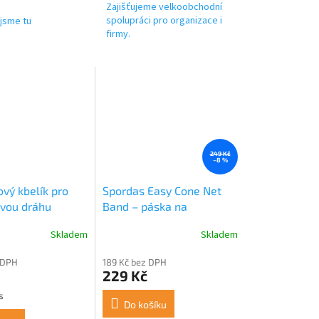
Zajišťujeme velkoobchodní
spolupráci pro organizace i
jsme tu
firmy.
249 Kč
–8 %
vý kbelík pro
Spordas Easy Cone Net
vou dráhu
Band – páska na
kužely/kbelíky 275 x 10
Skladem
Skladem
cm
 DPH
189 Kč bez DPH
229 Kč
s
Do košíku