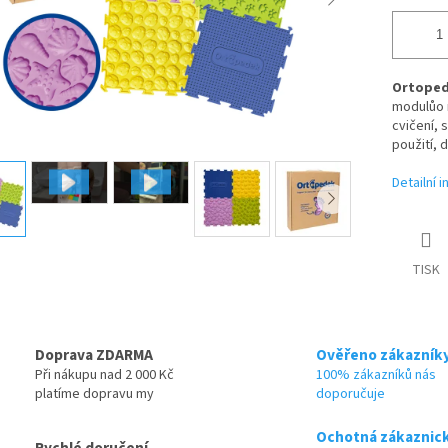
Ortope
modulů
o 
cvičení, 
použití, 
Detailní 
TISK
Doprava ZDARMA
Ověřeno zákazník
Při nákupu nad 2 000 Kč
100% zákazníků nás
platíme dopravu my
doporučuje
Ochotná zákaznic
Rychlé doručení