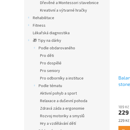
Dřevěné a Montessori stavebnice
Kreativní a výtvarné hračky
Rehabilitace
Fitness
Lékařská diagnostika
🎁 Tipy na dárky
Podle obdarovaného
Pro děti
Pro dospělé
Pro seniory
Balan
Pro odborníky a instituce
ston
Podle tématu
Aktivní pohyb a sport
Relaxace a duševní pohoda
189 Kč
Zdravá záda a ergonomie
229
Rozvoj motoriky a smyslů
Měrná
229 Kč 
Hry a vzdělávání dětí
cena: