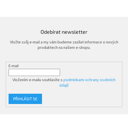
Odebírat newsletter
Vložte svůj e-mail a my vám budeme zasílat informace o nových
produktech na našem e-shopu.
E-mail
Vložením e-mailu souhlasíte s
podmínkami ochrany osobních
údajů
PŘIHLÁSIT SE
Z
á