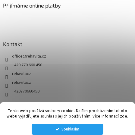
Přijímáme online platby
Kontakt
office
@
rehavita.cz
+420 770 660 450
rehavitacz
rehavitacz
+420770660450
Tento web používá soubory cookie. Dalším procházením tohoto
Vytvořil Shoptet
webu vyjadřujete souhlas s jejich používáním. Více informací
zde
.
Souhlasím
Copyright 2026
RehaVita.cz
. Všechna práva vyhrazena.
Upravit