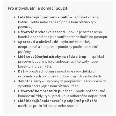
Pro individuální a domácí použití
Lidé hledající podporu kloubů
– například kolena,
kotníku, lokte nebo zápěstí podle konkrétního typu
pomůcky.
Uživatelé v rekonvalescenci
– pokud je ortéza nebo
bandáž doporučena jako součást rehabilitačního postupu.
Sportovci a aktivní lidé
– vybrané elastické,
neoprenové a kompresní pomůcky podle konkrétní
potřeby.
Lidé se zvýšenými nároky na záda a trup
– například
pracovní bederní pásy, lumbosakrální korzety nebo
korektory držení těla.
Děti
– prostřednictvím samostatné řady dětských
ortopedických pomůcek v odpovídajících velikostech.
Těhotné ženy
– u vybraných podpůrných a kompresních
výrobků podle jejich konkrétního určení.
Uživatelé kompresních punčoch
– podle požadované
kompresní třídy, typu produktu a odborného doporučení.
Lidé hledající polohovací a podpůrné polštáře
–
například pro krční oblast nebo spánek.