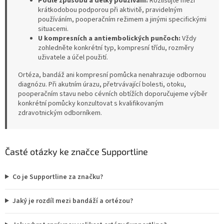
Podle způsobu a délky používání:
Rozlišujte mezi
krátkodobou podporou při aktivitě, pravidelným
používáním, pooperačním režimem a jinými specifickými
situacemi.
U kompresních a antiembolických punčoch:
Vždy
zohledněte konkrétní typ, kompresní třídu, rozměry
uživatele a účel použití.
Ortéza, bandáž ani kompresní pomůcka nenahrazuje odbornou
diagnózu. Při akutním úrazu, přetrvávající bolesti, otoku,
pooperačním stavu nebo cévních obtížích doporučujeme výběr
konkrétní pomůcky konzultovat s kvalifikovaným
zdravotnickým odborníkem.
Časté otázky ke značce Supportline
Co je Supportline za značku?
Jaký je rozdíl mezi bandáží a ortézou?