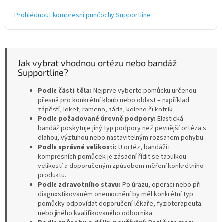
Prohlédnout kompresní punčochy Supportline
Jak vybrat vhodnou ortézu nebo bandáž
Supportline?
Podle části těla:
Nejprve vyberte pomůcku určenou
přesně pro konkrétní kloub nebo oblast – například
zápěstí, loket, rameno, záda, koleno či kotník.
Podle požadované úrovně podpory:
Elastická
bandáž poskytuje jiný typ podpory než pevnější ortéza s
dlahou, výztuhou nebo nastavitelným rozsahem pohybu.
Podle správné velikosti:
U ortéz, bandáží i
kompresních pomůcek je zásadní řídit se tabulkou
velikostí a doporučeným způsobem měření konkrétního
produktu.
Podle zdravotního stavu:
Po úrazu, operaci nebo při
diagnostikovaném onemocnění by měl konkrétní typ
pomůcky odpovídat doporučení lékaře, fyzioterapeuta
nebo jiného kvalifikovaného odborníka.