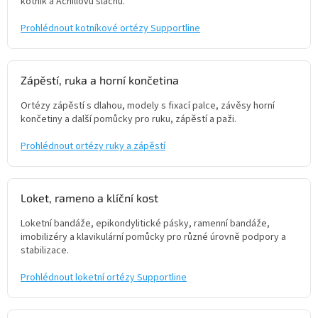
kotník a Achillovu šlachu.
Prohlédnout kotníkové ortézy Supportline
Zápěstí, ruka a horní končetina
Ortézy zápěstí s dlahou, modely s fixací palce, závěsy horní
končetiny a další pomůcky pro ruku, zápěstí a paži.
Prohlédnout ortézy ruky a zápěstí
Loket, rameno a klíční kost
Loketní bandáže, epikondylitické pásky, ramenní bandáže,
imobilizéry a klavikulární pomůcky pro různé úrovně podpory a
stabilizace.
Prohlédnout loketní ortézy Supportline