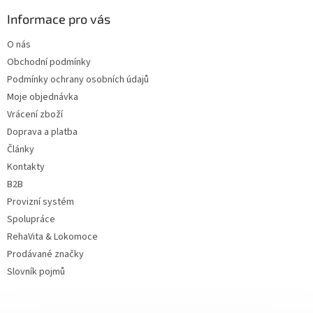
p
a
Informace pro vás
t
O nás
í
Obchodní podmínky
Podmínky ochrany osobních údajů
Moje objednávka
Vrácení zboží
Doprava a platba
Články
Kontakty
B2B
Provizní systém
Spolupráce
RehaVita & Lokomoce
Prodávané značky
Slovník pojmů