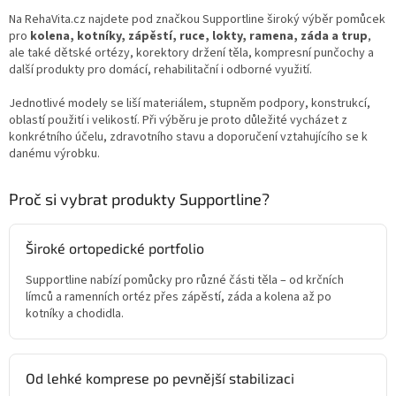
Na RehaVita.cz najdete pod značkou Supportline široký výběr pomůcek
pro
kolena, kotníky, zápěstí, ruce, lokty, ramena, záda a trup
,
ale také dětské ortézy, korektory držení těla, kompresní punčochy a
další produkty pro domácí, rehabilitační i odborné využití.
Jednotlivé modely se liší materiálem, stupněm podpory, konstrukcí,
oblastí použití i velikostí. Při výběru je proto důležité vycházet z
konkrétního účelu, zdravotního stavu a doporučení vztahujícího se k
danému výrobku.
Proč si vybrat produkty Supportline?
Široké ortopedické portfolio
Supportline nabízí pomůcky pro různé části těla – od krčních
límců a ramenních ortéz přes zápěstí, záda a kolena až po
kotníky a chodidla.
Od lehké komprese po pevnější stabilizaci