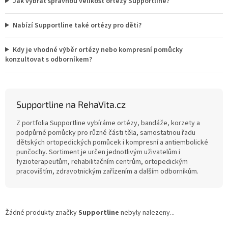
Jak vybrat správnou velikost ortézy Supportline?
Nabízí Supportline také ortézy pro děti?
Kdy je vhodné výběr ortézy nebo kompresní pomůcky
konzultovat s odborníkem?
Supportline na RehaVita.cz
Z portfolia Supportline vybíráme ortézy, bandáže, korzety a
podpůrné pomůcky pro různé části těla, samostatnou řadu
dětských ortopedických pomůcek i kompresní a antiembolické
punčochy. Sortiment je určen jednotlivým uživatelům i
fyzioterapeutům, rehabilitačním centrům, ortopedickým
pracovištím, zdravotnickým zařízením a dalším odborníkům.
Žádné produkty značky
Supportline
nebyly nalezeny...