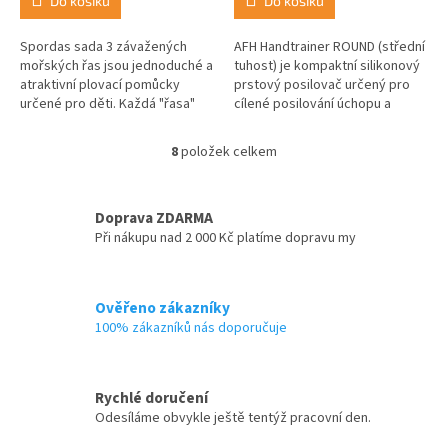
Do košíku
Do košíku
Spordas sada 3 závažených
AFH Handtrainer ROUND (střední
mořských řas jsou jednoduché a
tuhost) je kompaktní silikonový
atraktivní plovací pomůcky
prstový posilovač určený pro
určené pro děti. Každá "řasa"
cílené posilování úchopu a
má závaží, díky kterému
prstů. Vhodný pro rehabilitaci,
zůstává ve svislé poloze na dně
ergoterapii, domácí...
8
položek celkem
O
bazénu,...
v
l
á
Doprava ZDARMA
d
Při nákupu nad 2 000 Kč platíme dopravu my
a
c
í
Ověřeno zákazníky
p
100% zákazníků nás doporučuje
r
v
k
y
Rychlé doručení
v
Odesíláme obvykle ještě tentýž pracovní den.
ý
p