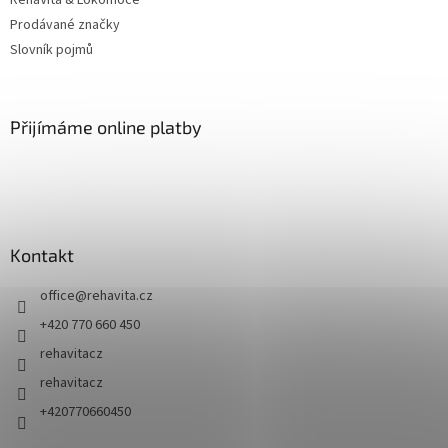
RehaVita & Lokomoce
Prodávané značky
Slovník pojmů
Přijímáme online platby
Kontakt
office
@
rehavita.cz
+420 770 660 450
rehavitacz
rehavitacz
+420770660450