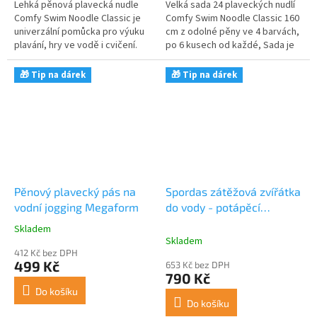
Lehká pěnová plavecká nudle
Velká sada 24 plaveckých nudlí
Comfy Swim Noodle Classic je
Comfy Swim Noodle Classic 160
univerzální pomůcka pro výuku
cm z odolné pěny ve 4 barvách,
plavání, hry ve vodě i cvičení.
po 6 kusech od každé, Sada je
Zajišťuje bezpečnost a zábavu
ideální pro výuku plavání, aqua
dle normy DIN EN 13138-2....
fitness, hry ve...
🎁 Tip na dárek
🎁 Tip na dárek
Pěnový plavecký pás na
Spordas zátěžová zvířátka
vodní jogging Megaform
do vody - potápěcí
zvířátka (6 ks)
Skladem
Průměrné
Skladem
hodnocení
412 Kč bez DPH
produktu
499 Kč
653 Kč bez DPH
je
790 Kč
5,0
Do košíku
z
Do košíku
5