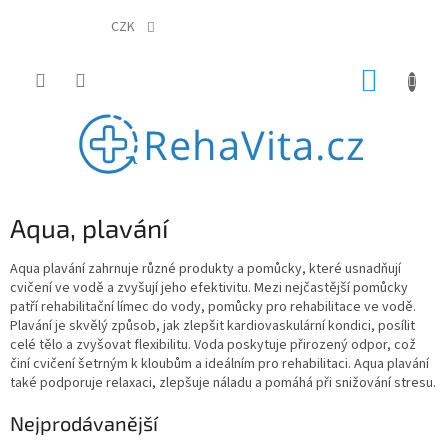
Přejít
na
CZK
obsah
NÁKUP
KOŠÍK
Aqua, plavání
Aqua plavání zahrnuje různé produkty a pomůcky, které usnadňují
cvičení ve vodě a zvyšují jeho efektivitu. Mezi nejčastější pomůcky
patří rehabilitační límec do vody, pomůcky pro rehabilitace ve vodě.
Plavání je skvělý způsob, jak zlepšit kardiovaskulární kondici, posílit
celé tělo a zvyšovat flexibilitu. Voda poskytuje přirozený odpor, což
činí cvičení šetrným k kloubům a ideálním pro rehabilitaci. Aqua plavání
také podporuje relaxaci, zlepšuje náladu a pomáhá při snižování stresu.
Nejprodávanější