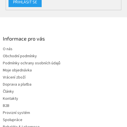
PŘIHLÁSIT SE
Z
á
p
a
Informace pro vás
t
O nás
í
Obchodní podmínky
Podmínky ochrany osobních údajů
Moje objednávka
Vrácení zboží
Doprava a platba
Články
Kontakty
B2B
Provizní systém
Spolupráce