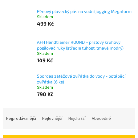
Pěnový plavecký pás na vodní jogging Megaform
Skladem
499 Kč
AFH Handtrainer ROUND – prstový kruhový
posilovač ruky (střední tuhost, tmavě modrý)
Skladem
149 Kč
Spordas zátěžová zvířátka do vody - potápěcí
zvířátka (6 ks)
Skladem
790 Kč
Ř
a
Nejprodávanější
Nejlevnější
Nejdražší
Abecedně
z
e