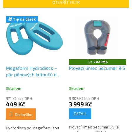
n
OTEVŘÍT FILTR
í
p
V
r
🎁 Tip na dárek
ý
o
p
d
i
u
s
k
p
t
r
ů
o
ZDARMA
Z
D
d
Megaform Hydrodiscs –
Plovací límec Secumar 9 S
A
u
pár pěnových kotoučů do
R
M
k
vody na plavání
A
t
Skladem
Skladem
ů
371 Kč bez DPH
3 305 Kč bez DPH
449 Kč
3 999 Kč
DETAIL
Do košíku
Plovací límec Secumar 9 S je
Hydrodiscs od Megaform jsou