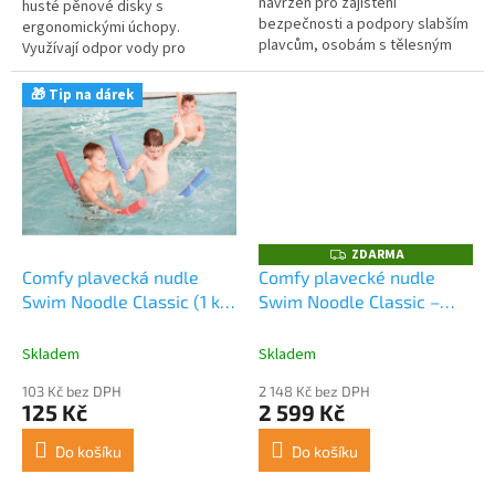
navržen pro zajištění
husté pěnové disky s
bezpečnosti a podpory slabším
ergonomickými úchopy.
plavcům, osobám s tělesným
Využívají odpor vody pro
postižením, starším lidem nebo
efektivní posílení horní poloviny
pacientům při rehabilitačních...
těla a rozvoj vytrvalosti. Cena za
🎁 Tip na dárek
pár.
ZDARMA
Z
D
Comfy plavecká nudle
Comfy plavecké nudle
A
Swim Noodle Classic (1 ks)
Swim Noodle Classic –
R
M
– pěnová pomůcka do
sada 24 ks pěnových
A
vody
pomůcek do vody
Skladem
Skladem
103 Kč bez DPH
2 148 Kč bez DPH
125 Kč
2 599 Kč
Do košíku
Do košíku