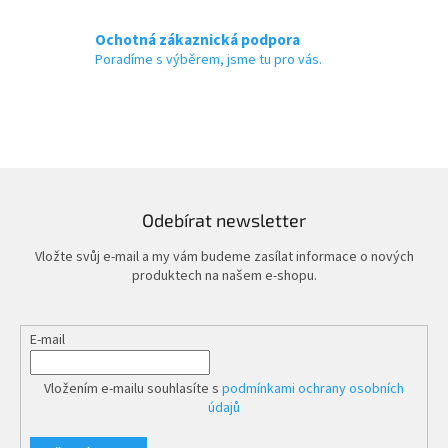
i
s
Ochotná zákaznická podpora
u
Poradíme s výběrem, jsme tu pro vás.
Odebírat newsletter
Vložte svůj e-mail a my vám budeme zasílat informace o nových
produktech na našem e-shopu.
E-mail
Vložením e-mailu souhlasíte s
podmínkami ochrany osobních
údajů