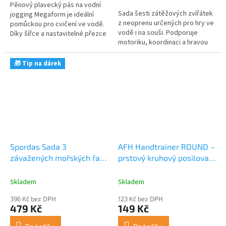
Pěnový plavecký pás na vodní
hvězdiček.
Sada šesti zátěžových zvířátek
jogging Megaform je ideální
z neoprenu určených pro hry ve
pomůckou pro cvičení ve vodě.
vodě i na souši. Podporuje
Díky šířce a nastavitelné přezce
motoriku, koordinaci a hravou
poskytuje pohodlí a stabilitu
formou učí děti potápění i
během vodních aktivit....
týmové hry.
🎁 Tip na dárek
Spordas Sada 3
AFH Handtrainer ROUND –
závažených mořských řas
prstový kruhový posilovač
– plovací pomůcka do
ruky (střední tuhost,
bazénu
tmavě modrý)
Skladem
Skladem
396 Kč bez DPH
123 Kč bez DPH
479 Kč
149 Kč