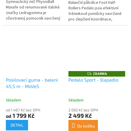
Gymnastický míč PhysioBall
Balanční půlválce Foot Half-
Maxafe od renomované italské
Rollers Pedalo jsou efektivní
značky Ledragomma je
tréninkové pomůcky navržené
všestranný pomocník navržený
pro zlepšení koordinace,
nejen pro terapii a rehabilitaci,
stability a síly nohou. Skládají se
ale také pro zlepšení fyzické...
ze dvou půlválcových...
ZDARMA
Z
D
Posilovací guma - balení
Pedalo Sport - šlapadlo
A
45,5 m - MoVeS
R
M
A
Skladem
Skladem
od 1 487 Kč bez DPH
2 065 Kč bez DPH
1 799 Kč
2 499 Kč
od
DETAIL
Do košíku