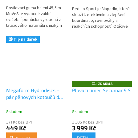
Posilovací guma balení 45,5 m –
Pedalo Sport je šlapadlo, které
MoVeS je vysoce kvalitní
slouží k efektivnímu zlepšení
cvičební pomůcka vyrobená z
koordinace, rovnováhy a
latexového materiálu s nízkým
reakčních schopností. Otáčivé
obsahem pudru, což zajišťuje
šlapací plochy zvyšují náročnost
její dlouhou životnost a...
cvičení a pomáhají procvičit...
🎁 Tip na dárek
ZDARMA
Z
D
Megaform Hydrodiscs –
Plovací límec Secumar 9 S
A
pár pěnových kotoučů do
R
M
vody na plavání
A
Skladem
Skladem
371 Kč bez DPH
3 305 Kč bez DPH
449 Kč
3 999 Kč
DETAIL