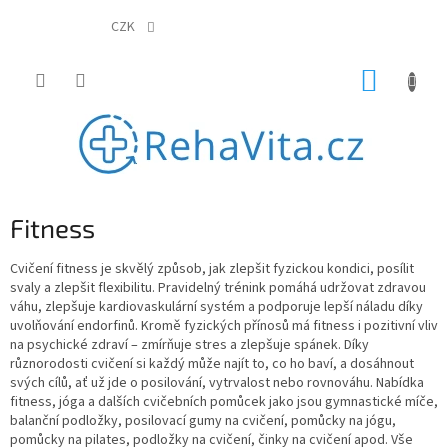
Přejít
na
CZK
obsah
NÁKUP
KOŠÍK
Fitness
Cvičení fitness je skvělý způsob, jak zlepšit fyzickou kondici, posílit
svaly a zlepšit flexibilitu. Pravidelný trénink pomáhá udržovat zdravou
váhu, zlepšuje kardiovaskulární systém a podporuje lepší náladu díky
uvolňování endorfinů. Kromě fyzických přínosů má fitness i pozitivní vliv
na psychické zdraví – zmírňuje stres a zlepšuje spánek. Díky
různorodosti cvičení si každý může najít to, co ho baví, a dosáhnout
svých cílů, ať už jde o posilování, vytrvalost nebo rovnováhu. Nabídka
fitness, jóga a dalších cvičebních pomůcek jako jsou gymnastické míče,
balanční podložky, posilovací gumy na cvičení, pomůcky na jógu,
pomůcky na pilates, podložky na cvičení, činky na cvičení apod. Vše