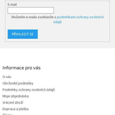
E-mail
Vložením e-mailu souhlasíte s
podmínkami ochrany osobních
údajů
PŘIHLÁSIT SE
Z
á
p
a
Informace pro vás
t
O nás
í
Obchodní podmínky
Podmínky ochrany osobních údajů
Moje objednávka
Vrácení zboží
Doprava a platba