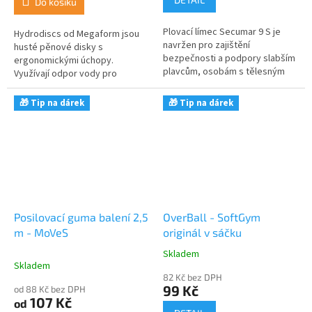
Do košíku
Plovací límec Secumar 9 S je
Hydrodiscs od Megaform jsou
navržen pro zajištění
husté pěnové disky s
bezpečnosti a podpory slabším
ergonomickými úchopy.
plavcům, osobám s tělesným
Využívají odpor vody pro
postižením, starším lidem nebo
efektivní posílení horní poloviny
pacientům při rehabilitačních...
těla a rozvoj vytrvalosti. Cena za
🎁 Tip na dárek
🎁 Tip na dárek
pár.
Posilovací guma balení 2,5
OverBall - SoftGym
m - MoVeS
originál v sáčku
Skladem
Průměrné
Skladem
hodnocení
82 Kč bez DPH
produktu
99 Kč
od 88 Kč bez DPH
je
107 Kč
od
5,0