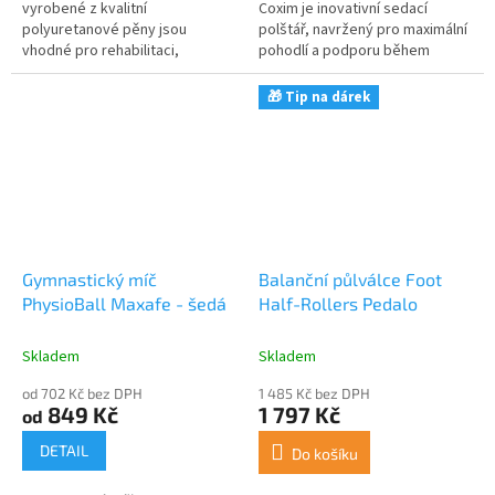
vyrobené z kvalitní
Coxim je inovativní sedací
polyuretanové pěny jsou
polštář, navržený pro maximální
vhodné pro rehabilitaci,
pohodlí a podporu během
léčebnou tělesnou výchovu,
různých aktivit. Díky svému
sport i různé hry. Pomalu se
vzduchovému polštáři efektivně
🎁 Tip na dárek
odrážejí, což zajišťuje tichou...
přenáší...
Gymnastický míč
Balanční půlválce Foot
PhysioBall Maxafe - šedá
Half-Rollers Pedalo
Skladem
Skladem
od 702 Kč bez DPH
1 485 Kč bez DPH
849 Kč
1 797 Kč
od
DETAIL
Do košíku