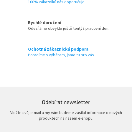
100% zákazníků nás doporučuje
y
v
ý
p
Rychlé doručení
i
Odesíláme obvykle ještě tentýž pracovní den.
s
u
Ochotná zákaznická podpora
Poradíme s výběrem, jsme tu pro vás.
Odebírat newsletter
Vložte svůj e-mail a my vám budeme zasílat informace o nových
produktech na našem e-shopu.