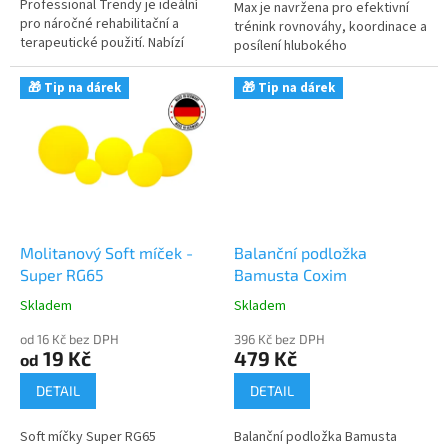
Professional Trendy je ideální
Max je navržena pro efektivní
pro náročné rehabilitační a
trénink rovnováhy, koordinace a
terapeutické použití. Nabízí
posílení hlubokého
dostatek prostoru pro
stabilizačního systému.
komplexní cvičení, včetně
Vyrobena z odolné EVA pěny,
🎁 Tip na dárek
🎁 Tip na dárek
bočních...
poskytuje...
Molitanový Soft míček -
Balanční podložka
Super RG65
Bamusta Coxim
Skladem
Skladem
Průměrné
Průměrné
hodnocení
hodnocení
od 16 Kč bez DPH
396 Kč bez DPH
produktu
produktu
19 Kč
479 Kč
od
je
je
5,0
5,0
DETAIL
DETAIL
z
z
5
5
Soft míčky Super RG65
Balanční podložka Bamusta
hvězdiček.
hvězdiček.