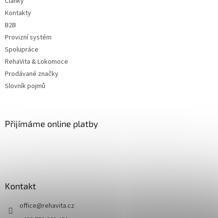
Články
Kontakty
B2B
Provizní systém
Spolupráce
RehaVita & Lokomoce
Prodávané značky
Slovník pojmů
Přijímáme online platby
Kontakt
office
@
rehavita.cz