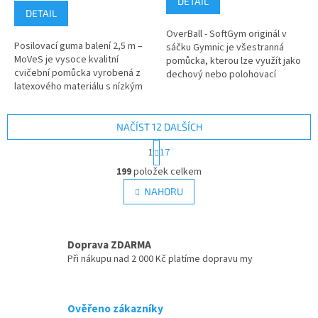
DETAIL
z
DETAIL
5
OverBall - SoftGym originál v
hvězdiček.
Posilovací guma balení 2,5 m –
sáčku Gymnic je všestranná
MoVeS je vysoce kvalitní
pomůcka, kterou lze využít jako
cvičební pomůcka vyrobená z
dechový nebo polohovací
latexového materiálu s nízkým
balanční míč. Tento míč je
obsahem pudru, což zajišťuje
ideální pro různé typy cvičení,...
její dlouhou životnost a
odolnost....
NAČÍST 12 DALŠÍCH
S
1
17
t
O
r
199
položek celkem
v
á
l
NAHORU
n
á
k
d
o
v
a
á
Doprava ZDARMA
c
n
í
Při nákupu nad 2 000 Kč platíme dopravu my
í
p
r
v
Ověřeno zákazníky
k