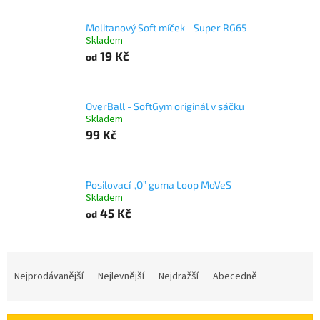
Molitanový Soft míček - Super RG65
Skladem
19 Kč
od
OverBall - SoftGym originál v sáčku
Skladem
99 Kč
Posilovací „O” guma Loop MoVeS
Skladem
45 Kč
od
Ř
a
Nejprodávanější
Nejlevnější
Nejdražší
Abecedně
z
e