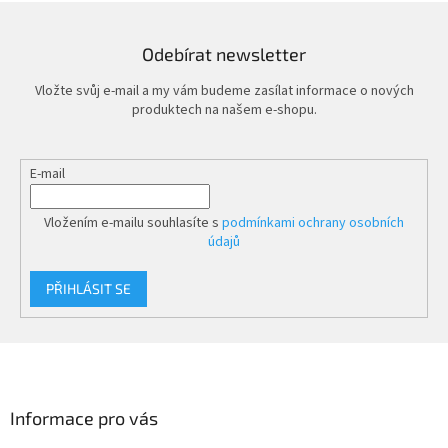
Odebírat newsletter
Vložte svůj e-mail a my vám budeme zasílat informace o nových
produktech na našem e-shopu.
E-mail
Vložením e-mailu souhlasíte s
podmínkami ochrany osobních
údajů
PŘIHLÁSIT SE
Z
á
p
a
Informace pro vás
t