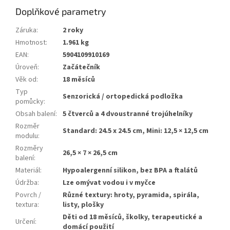
Doplňkové parametry
Záruka
:
2 roky
Hmotnost
:
1.961 kg
EAN
:
5904109910169
Úroveň
:
Začátečník
Věk od
:
18 měsíců
Typ
Senzorická / ortopedická podložka
pomůcky
:
Obsah balení
:
5 čtverců a 4 dvoustranné trojúhelníky
Rozměr
Standard: 24.5 x 24.5 cm, Mini: 12,5 × 12,5 cm
modulu
:
Rozměry
26,5 × 7 × 26,5 cm
balení
:
Materiál
:
Hypoalergenní silikon, bez BPA a ftalátů
Údržba
:
Lze omývat vodou i v myčce
Povrch /
Různé textury: hroty, pyramida, spirála,
textura
:
listy, plošky
Děti od 18 měsíců, školky, terapeutické a
Určení
:
domácí použití