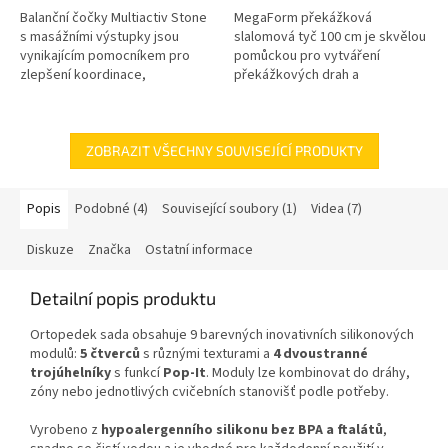
Balanční čočky Multiactiv Stone
MegaForm překážková
s masážními výstupky jsou
slalomová tyč 100 cm je skvělou
vynikajícím pomocníkem pro
pomůckou pro vytváření
zlepšení koordinace,
překážkových drah a
pohyblivosti a relaxaci nohou.
pohybových her. Díky své lehké
Kromě toho podporují
konstrukci se snadno přenáší a
prostorovou...
umisťuje do...
ZOBRAZIT VŠECHNY SOUVISEJÍCÍ PRODUKTY
Popis
Podobné (4)
Související soubory (1)
Videa (7)
Diskuze
Značka
Ostatní informace
Detailní popis produktu
Ortopedek sada obsahuje 9 barevných inovativních silikonových
modulů:
5 čtverců
s různými texturami a
4 dvoustranné
trojúhelníky
s funkcí
Pop-It
. Moduly lze kombinovat do dráhy,
zóny nebo jednotlivých cvičebních stanovišť podle potřeby.
Vyrobeno z
hypoalergenního silikonu
bez BPA a ftalátů
,