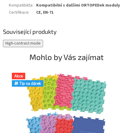
Kompatibilita
:
Kompatibilní s dalšími ORTOPEDek moduly
Certifikace
:
CE, EN-71
Související produkty
High-contrast mode
Mohlo by Vás zajímat
Akce
A
🎁 Tip na dárek
🎁