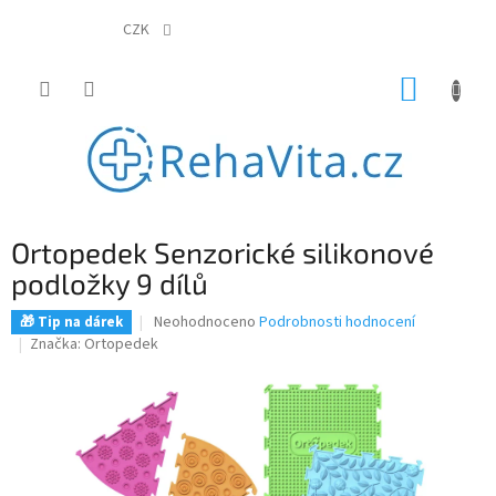
Přejít
na
CZK
obsah
NÁKUP
KOŠÍK
Ortopedek Senzorické silikonové
podložky 9 dílů
Průměrné
Neohodnoceno
Podrobnosti hodnocení
🎁 Tip na dárek
hodnocení
Značka:
Ortopedek
produktu
je
0,0
z
5
hvězdiček.