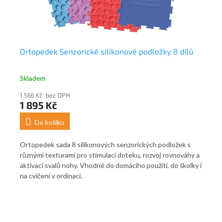
Ortopedek Senzorické silikonové podložky 8 dílů
Or
Skladem
Sk
1 566 Kč bez DPH
1 8
1 895 Kč
2 
Do košíku
Ortopedek sada 8 silikonových senzorických podložek s
Ort
různými texturami pro stimulaci doteku, rozvoj rovnováhy a
sta
s
aktivaci svalů nohy. Vhodné do domácího použití, do školky i
roz
i
na cvičení v ordinaci.
edu
sn