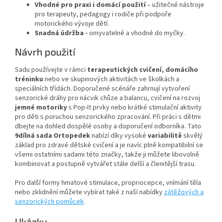
Vhodné pro praxi i domácí použití
– užitečné nástroje
pro terapeuty, pedagogy i rodiče při podpoře
motorického vývoje dětí.
Snadná údržba -
omyvatelné a vhodné do myčky.
Návrh použití
Sadu používejte v rámci
terapeutických cvičení, domácího
tréninku
nebo ve skupinových aktivitách ve školkách a
speciálních třídách. Doporučené scénáře zahrnují vytvoření
senzorické dráhy pro nácvik chůze a balancu, cvičení na rozvoj
jemné motoriky
s Pop‑It prvky nebo krátké stimulační aktivity
pro děti s poruchou senzorického zpracování. Při práci s dětmi
dbejte na dohled dospělé osoby a doporučení odborníka.
Tato
9dílná sada Ortopedek
nabízí díky vysoké
variabilitě
skvělý
základ pro zdravé dětské cvičení a je navíc plně kompatibilní se
všemi ostatními sadami této značky, takže ji můžete libovolně
kombinovat a postupně vytvářet stále delší a členitější trasu.
Pro další formy hmatové stimulace, propriocepce, vnímání těla
nebo zklidnění můžete vybírat také z naší nabídky
zátěžových a
senzorických pomůcek
.
Ukázky