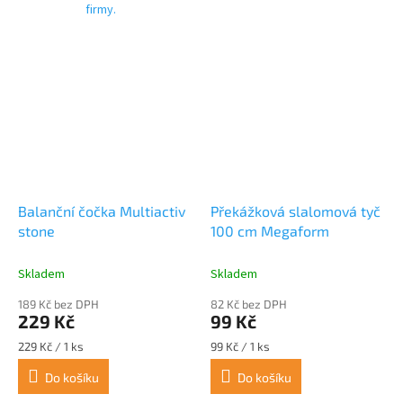
firmy.
Balanční čočka Multiactiv
Překážková slalomová tyč
stone
100 cm Megaform
Skladem
Skladem
189 Kč bez DPH
82 Kč bez DPH
229 Kč
99 Kč
Měrná
Měrná
229 Kč / 1 ks
99 Kč / 1 ks
cena:
cena:
Do košíku
Do košíku