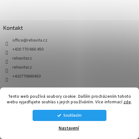
Kontakt
office
@
rehavita.cz
+420 770 660 450
rehavitacz
rehavitacz
+420770660450
Tento web používá soubory cookie. Dalším procházením tohoto
Vytvořil Shoptet
webu vyjadřujete souhlas s jejich používáním. Více informací
zde
.
Souhlasím
Copyright 2026
RehaVita.cz
. Všechna práva vyhrazena.
Upravit
nastavení cookies
Nastavení