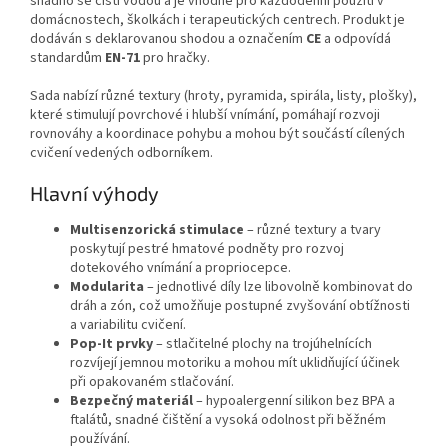
snadno se čistí vodou a je vhodné pro každodenní použití v
domácnostech, školkách i terapeutických centrech. Produkt je
dodáván s deklarovanou shodou a označením
CE
a odpovídá
standardům
EN‑71
pro hračky.
Sada nabízí různé textury (hroty, pyramida, spirála, listy, plošky),
které stimulují povrchové i hlubší vnímání, pomáhají rozvoji
rovnováhy a koordinace pohybu a mohou být součástí cílených
cvičení vedených odborníkem.
Hlavní výhody
Multisenzorická stimulace
– různé textury a tvary
poskytují pestré hmatové podněty pro rozvoj
dotekového vnímání a propriocepce.
Modularita
– jednotlivé díly lze libovolně kombinovat do
dráh a zón, což umožňuje postupné zvyšování obtížnosti
a variabilitu cvičení.
Pop‑It prvky
– stlačitelné plochy na trojúhelnících
rozvíjejí jemnou motoriku a mohou mít uklidňující účinek
při opakovaném stlačování.
Bezpečný materiál
– hypoalergenní silikon bez BPA a
ftalátů, snadné čištění a vysoká odolnost při běžném
používání.