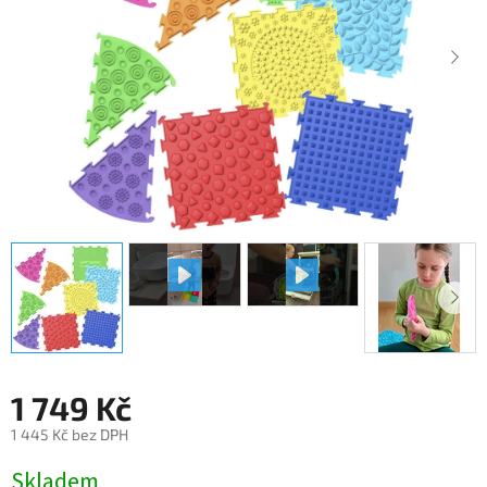
1 749 Kč
1 445 Kč bez DPH
Měrná
Skladem
cena: