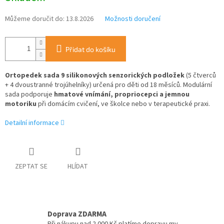
Můžeme doručit do:
13.8.2026
Možnosti doručení
Přidat do košíku
Ortopedek sada 9 silikonových senzorických podložek
(5 čtverců
+ 4 dvoustranné trojúhelníky) určená pro děti od 18 měsíců. Modulární
sada podporuje
hmatové vnímání, propriocepci a jemnou
motoriku
při domácím cvičení, ve školce nebo v terapeutické praxi.
Detailní informace
ZEPTAT SE
HLÍDAT
Doprava ZDARMA
Při nákupu nad 2 000 Kč platíme dopravu my