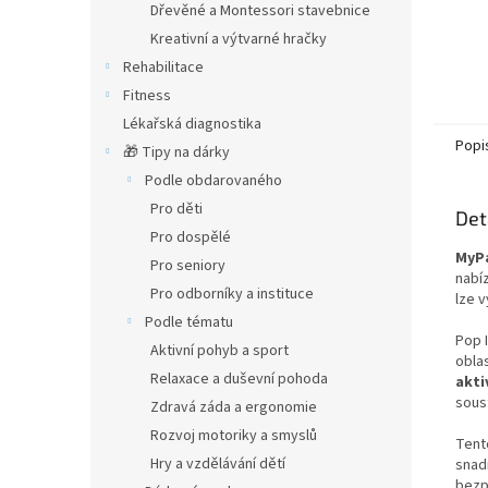
Dřevěné a Montessori stavebnice
Kreativní a výtvarné hračky
Rehabilitace
Fitness
Lékařská diagnostika
Popi
🎁 Tipy na dárky
Podle obdarovaného
Pro děti
Det
Pro dospělé
MyPa
Pro seniory
nabíz
Pro odborníky a instituce
lze 
Podle tématu
Pop 
Aktivní pohyb a sport
obla
Relaxace a duševní pohoda
akti
sous
Zdravá záda a ergonomie
Rozvoj motoriky a smyslů
Tent
Hry a vzdělávání dětí
snadn
bezp