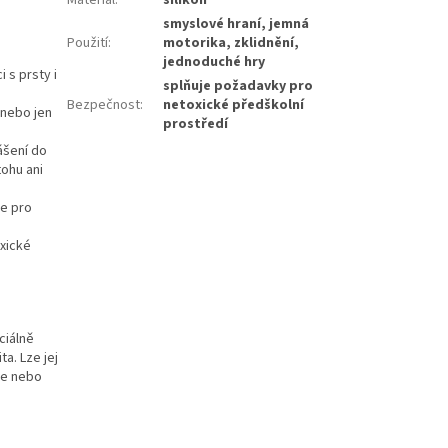
Materiál
:
silikon
smyslové hraní, jemná
Použití
:
motorika, zklidnění,
jednoduché hry
 s prsty i
splňuje požadavky pro
Bezpečnost
:
netoxické předškolní
 nebo jen
prostředí
ášení do
tohu ani
se pro
xické
ciálně
a. Lze jej
ce nebo