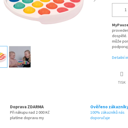
MyPauze 
provede
dospělé.
může pomo
podporu
Detailní 
TISK
Doprava ZDARMA
Ověřeno zákazník
Při nákupu nad 2 000 Kč
100% zákazníků nás
platíme dopravu my
doporučuje