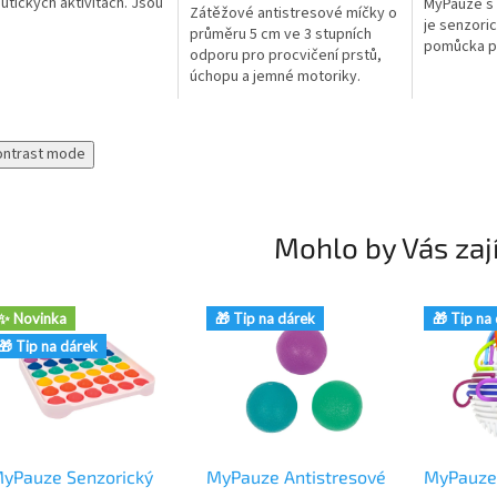
utických aktivitách. Jsou
MyPauze s 
Zátěžové antistresové míčky o
16 × 8 cm a vhodné pro
je senzoric
průměru 5 cm ve 3 stupních
školy, poradny i domácí
pomůcka pr
odporu pro procvičení prstů,
..
Podporuje 
úchopu a jemné motoriky.
soustředění
Vhodné pro děti od 5 let,
studenty i dospělé, kteří
potřebují...
ontrast mode
Mohlo by Vás zaj
✨ Novinka
🎁 Tip na dárek
🎁 Tip na
🎁 Tip na dárek
yPauze Senzorický
MyPauze Antistresové
MyPauze 