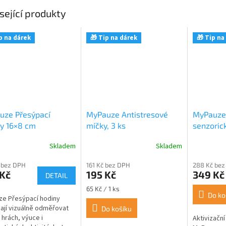
sející produkty
p na dárek
🎁 Tip na dárek
🎁 Tip na
uze Přesýpací
MyPauze Antistresové
MyPauze 
y 16×8 cm
míčky, 3 ks
senzoric
míček s 
Skladem
Skladem
 bez DPH
161 Kč bez DPH
288 Kč bez
 Kč
195 Kč
349 Kč
DETAIL
Měrná
65 Kč / 1 ks
Do ko
cena:
e Přesýpací hodiny
jí vizuálně odměřovat
Do košíku
 hrách, výuce i
Aktivizačn