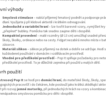
vní výhody
Smyslová stimulace
– nabízí příjemný hmatový podnět a podporuje práci
dlaní. Využijete ji při klidové aktivitě i krátkém odreagování.
Jednoduché a variabilní hraní
– lze tvořit barevné vzory, vymýšlet hry
„přepínat“ bubliny. Pomůcka tak snadno zaujme děti i dospělé.
Kompaktní provedení
– malé rozměry (Ø 13 cm) umožňují snadné přen
školy, školky, ordinace nebo na cesty. Fidget nezabírá mnoho místa v ba
zásuvce.
Materiál silikon
– silikon je příjemný na dotek a dobře se udržuje. Hodí 
každodenní používání v domácím i vzdělávacím prostředí.
Vhodné pro předškolní prostředí
– Pop It splňuje požadavky pro neto
předškolní prostředí. To je důležité zejména při použití u malých dětí.
rh použití
stresový Pop It
se hodí pro
domácí hraní
, do mateřské školy, školy, spe
ogických pracovišť i do čekáren, kde poslouží jako krátká zklidňující aktivit
t při rozvoji
jemné motoriky
, při jednoduchých hrách na vzory a kombina
 nenápadnou smyslovou pomůcku pro děti i dospělé.