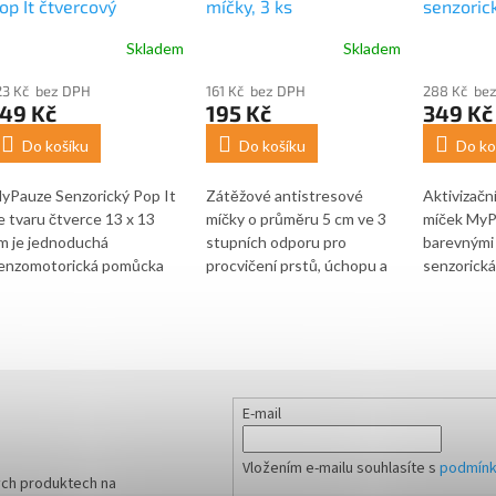
op It čtvercový
míčky, 3 ks
senzoric
míček s 
Skladem
Skladem
23 Kč bez DPH
161 Kč bez DPH
288 Kč be
149 Kč
195 Kč
349 Kč
Do košíku
Do košíku
Do ko
yPauze Senzorický Pop It
Zátěžové antistresové
Aktivizačn
e tvaru čtverce 13 x 13
míčky o průměru 5 cm ve 3
míček MyP
m je jednoduchá
stupních odporu pro
barevnými 
enzomotorická pomůcka
procvičení prstů, úchopu a
senzorická
ro děti i dospělé. Pomáhá
jemné motoriky. Vhodné pro
pomůcka pr
aměstnat ruce, podpořit
děti od 5 let, studenty i
Podporuje
oustředění a nabídnout
dospělé, kteří potřebují
motoriku, 
klidňující taktilní aktivitu
něco uklidňujícího do ruky
nabízí pří
ři hraní i odpočinku. Pop It
nebo jednoduchou
podněty při
ak přímo podporuje
pomůcku pro procvičení
Poskytuje
E-mail
timming.
ruky. Cena je za sadu 3 ks.
hmatovou 
stimulaci,
Vložením e-mailu souhlasíte s
podmínk
pomoci při
ých produktech na