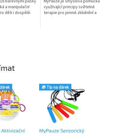
16 barevnými pásky
MyPauze je smyslová pomůcka
ká a manipulační
využívající principy světelné
o děti i dospělé.
terapie pro jemné zklidnění a
jemnou motoriku,
vizuální stimming. Tato
 a nabízí příjemné...
lampička s třpytivými efekty
je...
ímat
 dárek
🎁 Tip na dárek
🎁 Tip na dárek
Aktivizační
MyPauze Senzorický
MyPauze Senzor