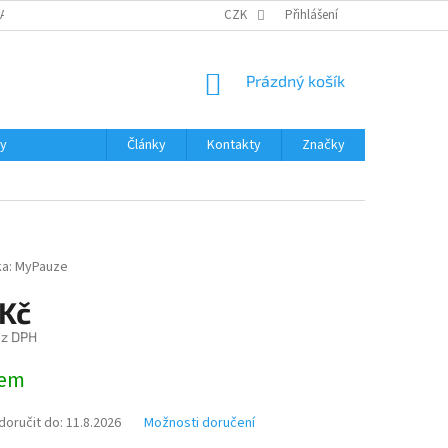
DAJŮ
MOJE OBJEDNÁVKA
VRÁCENÍ ZBOŽÍ
CZK
Přihlášení
DOPRAVA A PLATBA
NÁKUPNÍ
Prázdný košík
KOŠÍK
ky
Články
Kontakty
Značky
ka:
MyPauze
 Kč
ez DPH
dem
oručit do:
11.8.2026
Možnosti doručení