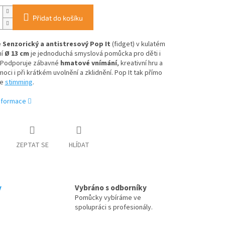
Přidat do košíku
Senzorický a antistresový Pop It
(fidget) v kulatém
ní
Ø 13 cm
je jednoduchá smyslová pomůcka pro děti i
 Podporuje zábavné
hmatové vnímání
, kreativní hru a
ci i při krátkém uvolnění a zklidnění.
Pop It tak přímo
je
stimming
.
informace
ZEPTAT SE
HLÍDAT
y
Vybráno s odborníky
Pomůcky vybíráme ve
spolupráci s profesionály.