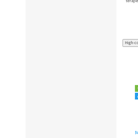
terape
velké 
děti, 
použití.
High-c
🎁 Tip na dárek
🎁 Tip na dárek
MyPauze Zátěžový had
MyPauze Nahřívací
M