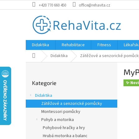
Přejít
+420 770 660 450
office@rehavita.cz
na
obsah
Didaktika
Rehabilitace
Fitness
Lékařsk
Domů
Didaktika
Zátěžové a senzorické pomůck
P
MyPa
o
Přeskočit
s
Kategorie
kategorie
✨ Nov
t
r
Didaktika
a
Zátěžové a senzorické pomůcky
n
Montessori pomůcky
n
í
Pohyb a motorika
p
Pohybové hračky a hry
a
Hrubá motorika a balanc