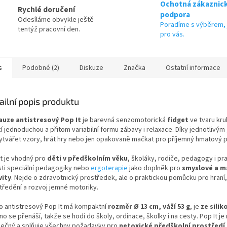
Ochotná zákaznic
Rychlé doručení
podpora
Odesíláme obvykle ještě
Poradíme s výběrem, 
tentýž pracovní den.
pro vás.
s
Podobné (2)
Diskuze
Značka
Ostatní informace
ailní popis produktu
uze antistresový Pop It
je barevná senzomotorická
fidget
ve tvaru kru
í jednoduchou a přitom variabilní formu zábavy i relaxace. Díky jednotlivým
vytvářet vzory, hrát hry nebo jen opakovaně mačkat pro příjemný hmatový 
It je vhodný pro
děti v předškolním věku
, školáky, rodiče, pedagogy i pr
sti speciální pedagogiky nebo
ergoterapie
jako doplněk pro
smyslové a m
vity
. Nejde o zdravotnický prostředek, ale o praktickou pomůcku pro hraní,
tředění a rozvoj jemné motoriky.
o antistresový Pop It má kompaktní
rozměr
Ø 13 cm, váží 53 g
, je
ze silik
o se přenáší, takže se hodí do školy, ordinace, školky i na cesty. Pop It je 
ečný a splňuje všechny požadavky pro
netoxické předškolní prostředí
.