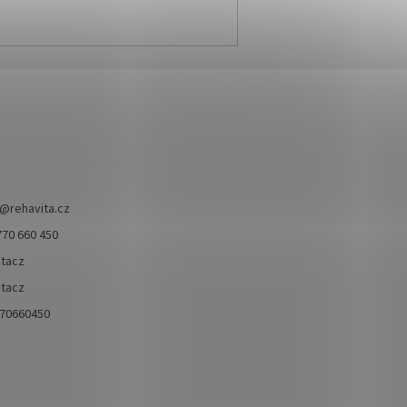
zklidnění,
barev, které jsou pevně
součástí balení).
í a regulaci
dané.
@
rehavita.cz
770 660 450
itacz
itacz
70660450