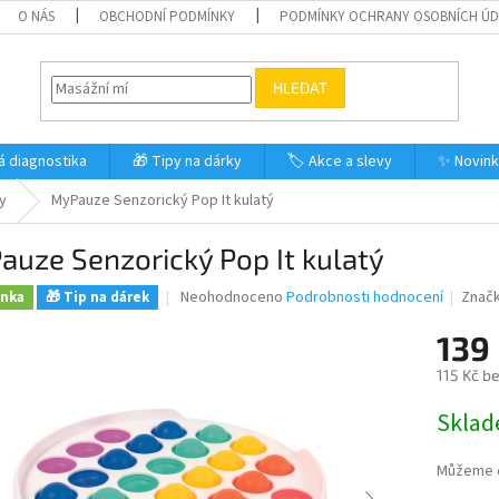
O NÁS
OBCHODNÍ PODMÍNKY
PODMÍNKY OCHRANY OSOBNÍCH Ú
HLEDAT
á diagnostika
🎁 Tipy na dárky
🏷️ Akce a slevy
✨ Novin
y
MyPauze Senzorický Pop It kulatý
uze Senzorický Pop It kulatý
Průměrné
Neohodnoceno
Podrobnosti hodnocení
Znač
inka
🎁 Tip na dárek
hodnocení
produktu
139
je
115 Kč b
0,0
z
Měrná
Skla
5
cena:
hvězdiček.
Můžeme d