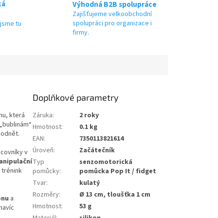
ká
Výhodná B2B spolupráce
Zajišťujeme velkoobchodní
spolupráci pro organizace i
jsme tu
firmy.
Doplňkové parametry
hu, která
Záruka
:
2 roky
 „bublinám“
Hmotnost
:
0.1 kg
podnět.
EAN
:
7350113821614
Úroveň
:
Začátečník
acovníky v
anipulační
Typ
senzomotorická
 trénink
pomůcky
:
pomůcka Pop It / fidget
Tvar
:
kulatý
Rozměry
:
Ø 13 cm, tloušťka 1 cm
onu
a
Hmotnost
:
53 g
navíc