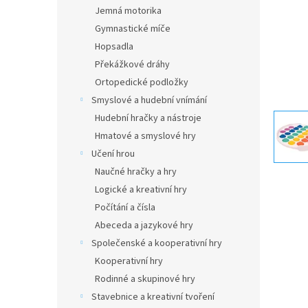
n
Jemná motorika
e
Gymnastické míče
l
Hopsadla
Překážkové dráhy
Ortopedické podložky
Smyslové a hudební vnímání
Hudební hračky a nástroje
Hmatové a smyslové hry
Učení hrou
Naučné hračky a hry
Logické a kreativní hry
Počítání a čísla
Abeceda a jazykové hry
Společenské a kooperativní hry
Kooperativní hry
Rodinné a skupinové hry
Stavebnice a kreativní tvoření