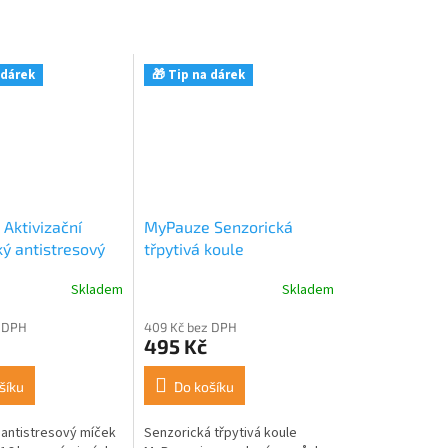
 dárek
🎁 Tip na dárek
Aktivizační
MyPauze Senzorická
ký antistresový
třpytivá koule
16 pásky
Skladem
Skladem
 DPH
409 Kč bez DPH
495 Kč
šíku
Do košíku
í antistresový míček
Senzorická třpytivá koule