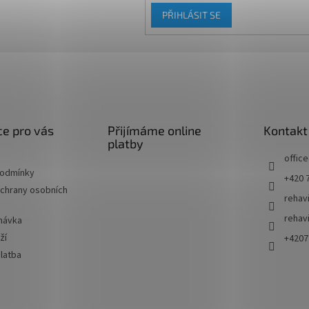
podporuje 
PŘIHLÁSIT SE
soustředěn
napětí.
e pro vás
Přijímáme online
Kontakt
platby
office
podmínky
+420 
chrany osobních
rehav
rehav
návka
ží
+4207
latba