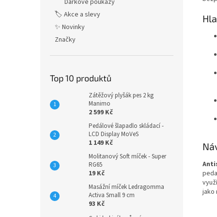
Dárkové poukazy
🏷️ Akce a slevy
Hla
✨ Novinky
Značky
Top 10 produktů
Zátěžový plyšák pes 2 kg
Manimo
2 599 Kč
Pedálové šlapadlo skládací -
LCD Display MoVeS
1 149 Kč
Náv
Molitanový Soft míček - Super
Anti
RG65
pedag
19 Kč
využí
Masážní míček Ledragomma
jako
Activa Small 9 cm
93 Kč