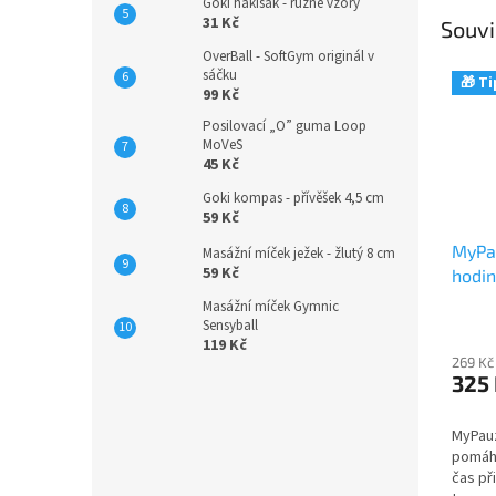
Goki hakisák - různé vzory
31 Kč
Souvi
OverBall - SoftGym originál v
sáčku
🎁 Ti
99 Kč
Posilovací „O” guma Loop
MoVeS
45 Kč
Goki kompas - přívěšek 4,5 cm
59 Kč
MyPa
Masážní míček ježek - žlutý 8 cm
59 Kč
hodin
Masážní míček Gymnic
Sensyball
119 Kč
269 Kč
325
MyPauz
pomáha
čas při