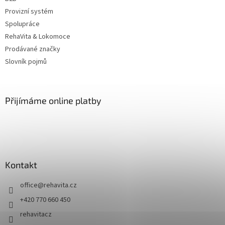
Provizní systém
Spolupráce
RehaVita & Lokomoce
Prodávané značky
Slovník pojmů
Přijímáme online platby
Kontakt
office
@
rehavita.cz
+420 770 660 450
rehavitacz