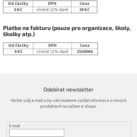
Od částky
DPH
Cena
0 Kč
včetně 21% daně
29 Kč
Platba na fakturu (pouze pro organizace, školy,
školky atp.)
Od částky
DPH
Cena
0 Kč
včetně 21% daně
ZDARMA
Odebírat newsletter
Vložte svůj e-mail a my vám budeme zasílat informace o nových
produktech na našem e-shopu.
E-mail