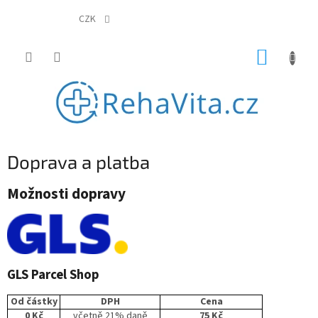
Přejít
na
CZK
obsah
NÁKUP
KOŠÍK
Doprava a platba
Možnosti dopravy
GLS Parcel Shop
Od částky
DPH
Cena
0 Kč
včetně 21% daně
75 Kč