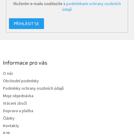
Vložením e-mailu souhlasíte s
podmínkami ochrany osobních
údajů
PŘIHLÁSIT SE
Z
á
p
a
Informace pro vás
t
O nás
í
Obchodní podmínky
Podmínky ochrany osobních údajů
Moje objednávka
Vrácení zboží
Doprava a platba
Články
Kontakty
B2B