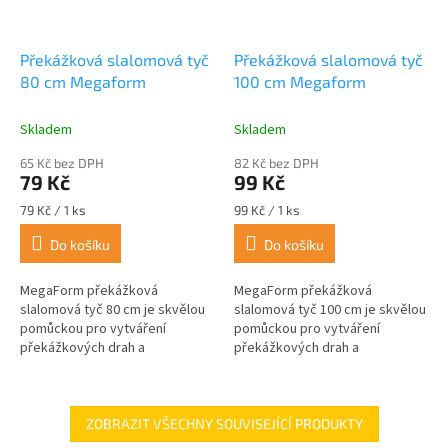
Překážková slalomová tyč
Překážková slalomová tyč
80 cm Megaform
100 cm Megaform
Skladem
Skladem
65 Kč bez DPH
82 Kč bez DPH
79 Kč
99 Kč
Měrná
Měrná
79 Kč / 1 ks
99 Kč / 1 ks
cena:
cena:
Do košíku
Do košíku
MegaForm překážková
MegaForm překážková
slalomová tyč 80 cm je skvělou
slalomová tyč 100 cm je skvělou
pomůckou pro vytváření
pomůckou pro vytváření
překážkových drah a
překážkových drah a
pohybových her. Díky své lehké
pohybových her. Díky své lehké
konstrukci se snadno přenáší a
konstrukci se snadno přenáší a
umisťuje do...
umisťuje do...
ZOBRAZIT VŠECHNY SOUVISEJÍCÍ PRODUKTY