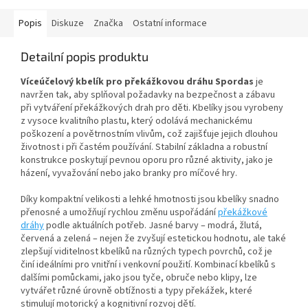
Popis
Diskuze
Značka
Ostatní informace
Detailní popis produktu
Víceúčelový kbelík pro překážkovou dráhu Spordas
je
navržen tak, aby splňoval požadavky na bezpečnost a zábavu
při vytváření překážkových drah pro děti. Kbelíky jsou vyrobeny
z vysoce kvalitního plastu, který odolává mechanickému
poškození a povětrnostním vlivům, což zajišťuje jejich dlouhou
životnost i při častém používání. Stabilní základna a robustní
konstrukce poskytují pevnou oporu pro různé aktivity, jako je
házení, vyvažování nebo jako branky pro míčové hry.
Díky kompaktní velikosti a lehké hmotnosti jsou kbelíky snadno
přenosné a umožňují rychlou změnu uspořádání
překážkové
dráhy
podle aktuálních potřeb. Jasné barvy – modrá, žlutá,
červená a zelená – nejen že zvyšují estetickou hodnotu, ale také
zlepšují viditelnost kbelíků na různých typech povrchů, což je
činí ideálními pro vnitřní i venkovní použití. Kombinací kbelíků s
dalšími pomůckami, jako jsou tyče, obruče nebo klipy, lze
vytvářet různé úrovně obtížnosti a typy překážek, které
stimulují motorický a kognitivní rozvoj dětí.