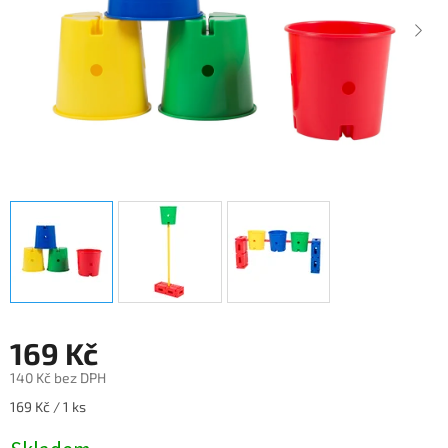
169 Kč
140 Kč bez DPH
Měrná
169 Kč / 1 ks
cena: