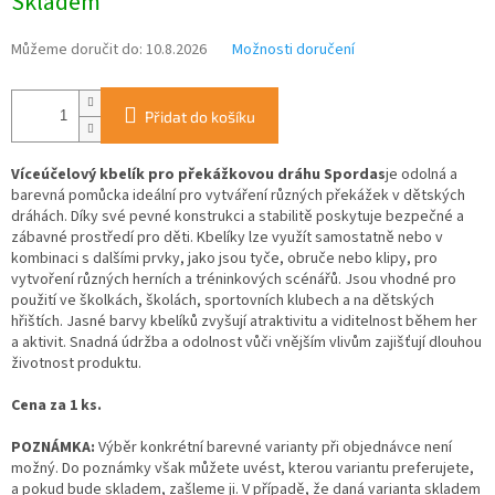
Skladem
Můžeme doručit do:
10.8.2026
Možnosti doručení
Přidat do košíku
Víceúčelový kbelík pro překážkovou dráhu Spordas
je odolná a
barevná pomůcka ideální pro vytváření různých překážek v dětských
dráhách. Díky své pevné konstrukci a stabilitě poskytuje bezpečné a
zábavné prostředí pro děti. Kbelíky lze využít samostatně nebo v
kombinaci s dalšími prvky, jako jsou tyče, obruče nebo klipy, pro
vytvoření různých herních a tréninkových scénářů. Jsou vhodné pro
použití ve školkách, školách, sportovních klubech a na dětských
hřištích. Jasné barvy kbelíků zvyšují atraktivitu a viditelnost během her
a aktivit. Snadná údržba a odolnost vůči vnějším vlivům zajišťují dlouhou
životnost produktu.
Cena za 1 ks.
POZNÁMKA:
Výběr konkrétní barevné varianty při objednávce není
možný. Do poznámky však můžete uvést, kterou variantu preferujete,
a pokud bude skladem, zašleme ji. V případě, že daná varianta skladem