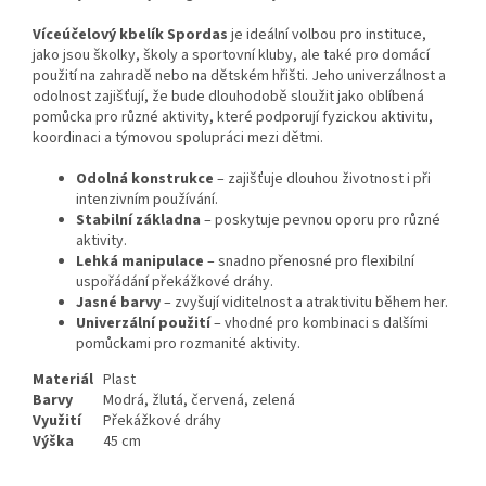
Víceúčelový kbelík Spordas
je ideální volbou pro instituce,
jako jsou školky, školy a sportovní kluby, ale také pro domácí
použití na zahradě nebo na dětském hřišti. Jeho univerzálnost a
odolnost zajišťují, že bude dlouhodobě sloužit jako oblíbená
pomůcka pro různé aktivity, které podporují fyzickou aktivitu,
koordinaci a týmovou spolupráci mezi dětmi.
Odolná konstrukce
– zajišťuje dlouhou životnost i při
intenzivním používání.
Stabilní základna
– poskytuje pevnou oporu pro různé
aktivity.
Lehká manipulace
– snadno přenosné pro flexibilní
uspořádání překážkové dráhy.
Jasné barvy
– zvyšují viditelnost a atraktivitu během her.
Univerzální použití
– vhodné pro kombinaci s dalšími
pomůckami pro rozmanité aktivity.
Materiál
Plast
Barvy
Modrá, žlutá, červená, zelená
Využití
Překážkové dráhy
Výška
45 cm