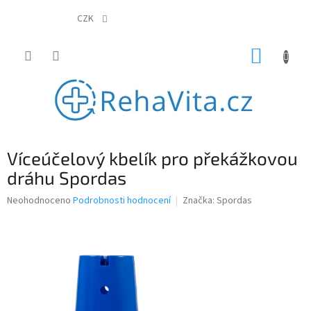
Přejít
na
CZK
obsah
NÁKUP
KOŠÍK
Víceúčelový kbelík pro překážkovou
dráhu Spordas
Průměrné
Neohodnoceno
Podrobnosti hodnocení
Značka:
Spordas
hodnocení
produktu
je
0,0
z
5
hvězdiček.