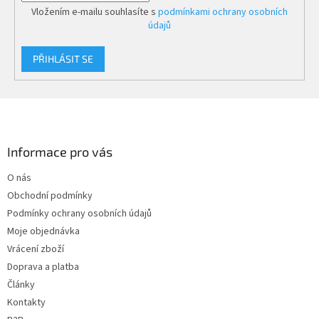
Vložením e-mailu souhlasíte s
podmínkami ochrany osobních
objednávce více kusů zašleme různé varianty.
údajů
PŘIHLÁSIT SE
Z
á
p
a
Informace pro vás
t
O nás
í
Obchodní podmínky
Podmínky ochrany osobních údajů
Moje objednávka
Vrácení zboží
Doprava a platba
Články
Kontakty