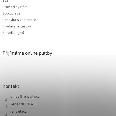
B2B
Provizní systém
Spolupráce
RehaVita & Lokomoce
Prodávané značky
Slovník pojmů
Přijímáme online platby
Kontakt
office
@
rehavita.cz
+420 770 660 450
rehavitacz