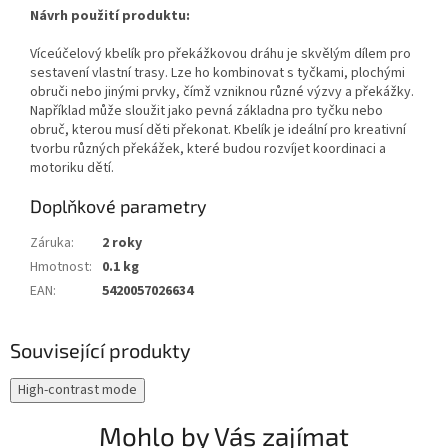
Návrh použití produktu:
Víceúčelový kbelík pro překážkovou dráhu je skvělým dílem pro
sestavení vlastní trasy. Lze ho kombinovat s tyčkami, plochými
obruči nebo jinými prvky, čímž vzniknou různé výzvy a překážky.
Například může sloužit jako pevná základna pro tyčku nebo
obruč, kterou musí děti překonat. Kbelík je ideální pro kreativní
tvorbu různých překážek, které budou rozvíjet koordinaci a
motoriku dětí.
Doplňkové parametry
Záruka
:
2 roky
Hmotnost
:
0.1 kg
EAN
:
5420057026634
Související produkty
High-contrast mode
Mohlo by Vás zajímat