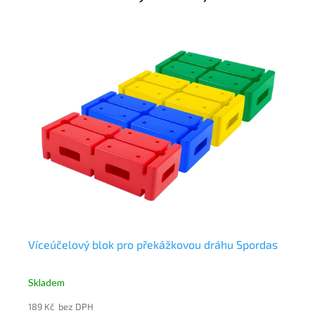
Víceúčelový blok pro překážkovou dráhu Spordas
Sp
ku
Skladem
Sk
189 Kč bez DPH
189