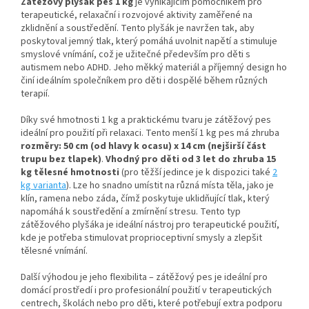
Zátěžový plyšák pes 1 kg
je vynikajícím pomocníkem pro
terapeutické, relaxační i rozvojové aktivity zaměřené na
zklidnění a soustředění. Tento plyšák je navržen tak, aby
poskytoval jemný tlak, který pomáhá uvolnit napětí a stimuluje
smyslové vnímání, což je užitečné především pro děti s
autismem nebo ADHD. Jeho měkký materiál a příjemný design ho
činí ideálním společníkem pro děti i dospělé během různých
terapií.
Díky své hmotnosti 1 kg a praktickému tvaru je zátěžový pes
ideální pro použití při relaxaci.
Tento menší 1 kg pes má zhruba
rozměry: 50 cm (od hlavy k ocasu) x 14 cm (nejširší část
trupu bez tlapek)
.
Vhodný pro děti od 3 let do zhruba 15
kg tělesné hmotnosti
(pro těžší jedince je k dispozici také
2
kg varianta
). Lze ho snadno umístit na různá místa těla, jako je
klín, ramena nebo záda, čímž poskytuje uklidňující tlak, který
napomáhá k soustředění a zmírnění stresu. Tento typ
zátěžového plyšáka je ideální nástroj pro terapeutické použití,
kde je potřeba stimulovat proprioceptivní smysly a zlepšit
tělesné vnímání.
Další výhodou je jeho flexibilita – zátěžový pes je ideální pro
domácí prostředí i pro profesionální použití v terapeutických
centrech, školách nebo pro děti, které potřebují extra podporu