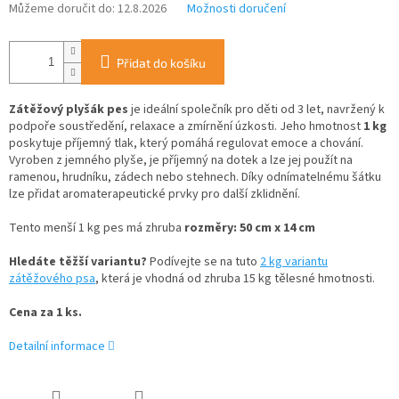
Můžeme doručit do:
12.8.2026
Možnosti doručení
Přidat do košíku
Zátěžový plyšák pes
je ideální společník pro děti od 3 let, navržený k
podpoře soustředění, relaxace a zmírnění úzkosti.
Jeho hmotnost
1 kg
poskytuje příjemný tlak, který pomáhá regulovat emoce a chování.
Vyroben z jemného plyše, je příjemný na dotek a lze jej použít na
ramenou, hrudníku, zádech nebo stehnech.
Díky odnímatelnému šátku
lze přidat aromaterapeutické prvky pro další zklidnění.
Tento menší 1 kg pes má zhruba
rozměry: 50 cm x 14 cm
Hledáte těžší variantu?
Podívejte se na tuto
2 kg variantu
zátěžového psa
, která je vhodná od zhruba 15 kg tělesné hmotnosti.
Cena za 1 ks.
Detailní informace