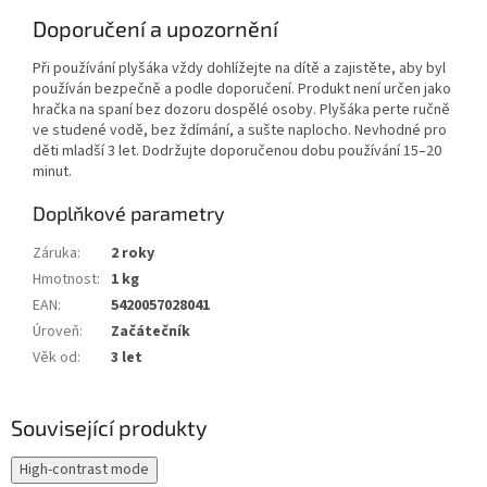
Doporučení a upozornění
Při používání plyšáka vždy dohlížejte na dítě a zajistěte, aby byl
používán bezpečně a podle doporučení. Produkt není určen jako
hračka na spaní bez dozoru dospělé osoby. Plyšáka perte ručně
ve studené vodě, bez ždímání, a sušte naplocho. Nevhodné pro
děti mladší 3 let. Dodržujte doporučenou dobu používání 15–20
minut.
Doplňkové parametry
Záruka
:
2 roky
Hmotnost
:
1 kg
EAN
:
5420057028041
Úroveň
:
Začátečník
Věk od
:
3 let
Související produkty
High-contrast mode