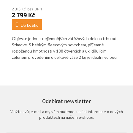
2 313 Kč bez DPH
40
2 799 Kč
4
Do košíku
Objevte jednu z nejjemnějších zátěžových dek na trhu od
Sen
i i
Stimove. S hebkým fleecovým povrchem, příjemně
vyu
í
rozloženou hmotností v 108 čtvercích a uklidňujícím
viz
zeleném provedením o celkové váze 2 kg je ideální volbou
ide
pro smyslové zklidnění.
rel
je 
Odebírat newsletter
Vložte svůj e-mail a my vám budeme zasílat informace o nových
produktech na našem e-shopu.