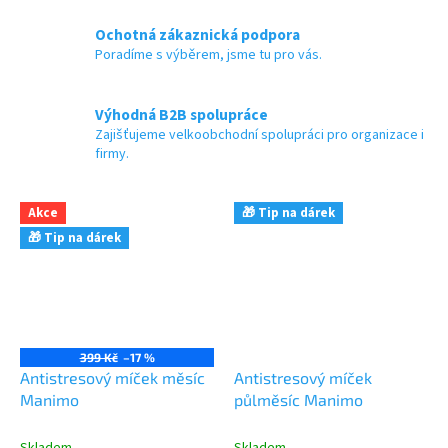
Ochotná zákaznická podpora
Poradíme s výběrem, jsme tu pro vás.
Výhodná B2B spolupráce
Zajišťujeme velkoobchodní spolupráci pro organizace i
firmy.
Akce
🎁 Tip na dárek
🎁 Tip na dárek
399 Kč
–17 %
Antistresový míček měsíc
Antistresový míček
Manimo
půlměsíc Manimo
Skladem
Skladem