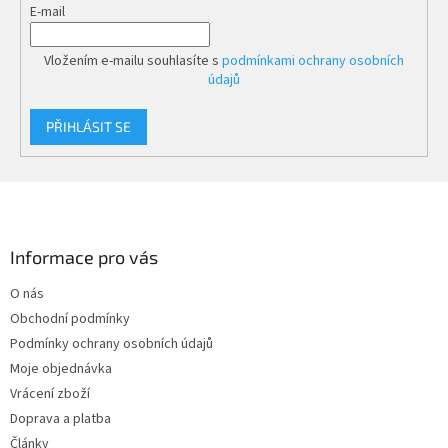
E-mail
Vložením e-mailu souhlasíte s
podmínkami ochrany osobních
údajů
PŘIHLÁSIT SE
Z
á
p
a
Informace pro vás
t
O nás
í
Obchodní podmínky
Podmínky ochrany osobních údajů
Moje objednávka
Vrácení zboží
Doprava a platba
Články