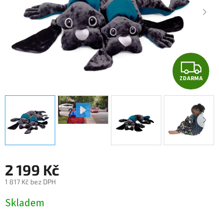
Z
ZDARMA
D
A
R
M
A
2 199 Kč
1 817 Kč bez DPH
Měrná
Skladem
cena: