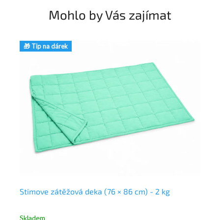
Mohlo by Vás zajímat
🎁 Tip na dárek
🎁
Stimove zátěžová deka (76 × 86 cm) - 2 kg
My
Skladem
Sk