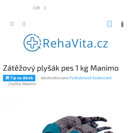
Přejít
na
CZK
obsah
NÁKUP
KOŠÍK
Zátěžový plyšák pes 1 kg Manimo
Průměrné
Neohodnoceno
Podrobnosti hodnocení
🎁 Tip na dárek
hodnocení
Značka:
Manimo
produktu
je
0,0
z
5
hvězdiček.