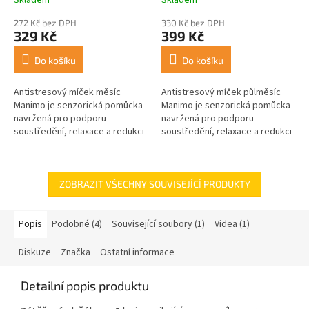
272 Kč bez DPH
330 Kč bez DPH
329 Kč
399 Kč
Do košíku
Do košíku
Antistresový míček měsíc
Antistresový míček půlměsíc
Manimo je senzorická pomůcka
Manimo je senzorická pomůcka
navržená pro podporu
navržená pro podporu
soustředění, relaxace a redukci
soustředění, relaxace a redukci
stresu. Povrch míčku je
stresu. Povrch míčku je
sametově hebký a příjemný na
sametově hebký a příjemný na
dotek, což...
dotek, což...
ZOBRAZIT VŠECHNY SOUVISEJÍCÍ PRODUKTY
Popis
Podobné (4)
Související soubory (1)
Videa (1)
Diskuze
Značka
Ostatní informace
Detailní popis produktu