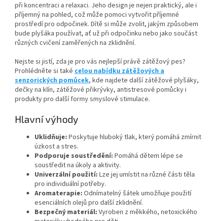
při koncentraci a relaxaci. Jeho design je nejen praktický, ale i
příjemný na pohled, což může pomoci vytvořit příjemné
prostředí pro odpočinek. Dítě si může zvolit, jakým způsobem
bude plyšáka používat, ať už při odpočinku nebo jako součást
různých cvičení zaměřených na zklidnění.
Nejste si jistí, zda je pro vás nejlepší právě zátěžový pes?
Prohlédněte si také
celou nabídku zátěžových a
senzorických pomůcek
, kde najdete další zátěžové plyšáky,
dečky na klín, zátěžové přikrývky, antistresové pomůcky i
produkty pro další formy smyslové stimulace.
Hlavní výhody
Uklidňuje:
Poskytuje hluboký tlak, který pomáhá zmírnit
úzkost a stres.
Podporuje soustředění:
Pomáhá dětem lépe se
soustředit na úkoly a aktivity.
Univerzální použití:
Lze jej umístit na různé části těla
pro individuální potřeby.
Aromaterapie:
Odnímatelný šátek umožňuje použití
esenciálních olejů pro další zklidnění.
Bezpečný materiál:
Vyroben z měkkého, netoxického