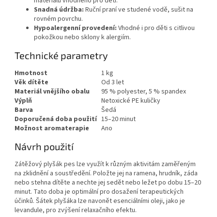
materiálu vhodného pro děti.
Snadná údržba:
Ruční praní ve studené vodě, sušit na
rovném povrchu.
Hypoalergenní provedení:
Vhodné i pro děti s citlivou
pokožkou nebo sklony k alergiím.
Technické parametry
Hmotnost
1 kg
Věk dítěte
Od 3 let
Materiál vnějšího obalu
95 % polyester, 5 % spandex
Výplň
Netoxické PE kuličky
Barva
Šedá
Doporučená doba použití
15–20 minut
Možnost aromaterapie
Ano
Návrh použití
Zátěžový plyšák pes lze využít k různým aktivitám zaměřeným
na zklidnění a soustředění. Položte jej na ramena, hrudník, záda
nebo stehna dítěte a nechte jej sedět nebo ležet po dobu 15–20
minut. Tato doba je optimální pro dosažení terapeutických
účinků. Šátek plyšáka lze navonět esenciálními oleji, jako je
levandule, pro zvýšení relaxačního efektu.