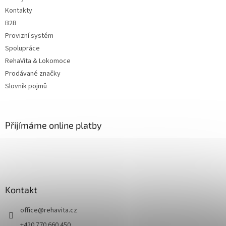
Kontakty
B2B
Provizní systém
Spolupráce
RehaVita & Lokomoce
Prodávané značky
Slovník pojmů
Přijímáme online platby
Kontakt
office
@
rehavita.cz
+420 770 660 450