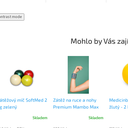
Obsahuje cvičební podložku,
napuštěný 
podkládací bloky a fitness...
trénink spo
basketbal, v
ontrast mode
Mohlo by Vás zaj
átěžový míč SoftMed 2
Zátěž na ruce a nohy
Medicinb
g zelený
Premium Mambo Max
žlutý - 2
Skladem
Skladem