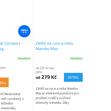
399 Kč
–5 %
al Compact -
Zátěž na ruce a nohy
 kg
Mambo Max
Skladem
Skladem
 DPH
od 231 Kč bez
DPH
279 Kč
od
DETAIL
šíku
Zátěž na ruce a nohy Mambo
Max je efektivní pomůcka pro
íč Medicinbal
posílení svalů a zvýšení
 míč vyrobený z
intenzity tréninku. Díky
 těžkého
možnosti upevnění na zápěstí
 materiálu,