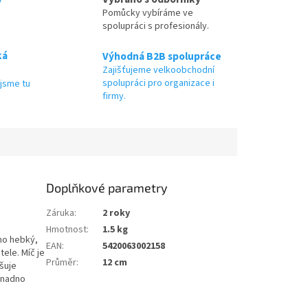
Pomůcky vybíráme ve
spolupráci s profesionály.
ká
Výhodná B2B spolupráce
Zajišťujeme velkoobchodní
spolupráci pro organizace i
jsme tu
firmy.
Doplňkové parametry
Záruka
:
2 roky
Hmotnost
:
1.5 kg
eho hebký,
EAN
:
5420063002158
ele. Míč je
Průměr
:
12 cm
šuje
 snadno