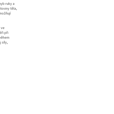
hyb ruky a
loviny těla,
možňují
 ve
ři při
i během
 síly,