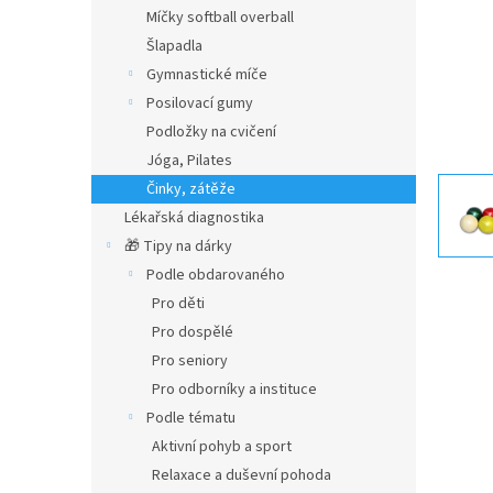
n
Míčky softball overball
e
Šlapadla
l
Gymnastické míče
Posilovací gumy
Podložky na cvičení
Jóga, Pilates
Činky, zátěže
Lékařská diagnostika
🎁 Tipy na dárky
Podle obdarovaného
Pro děti
Pro dospělé
Pro seniory
Pro odborníky a instituce
Podle tématu
Aktivní pohyb a sport
Relaxace a duševní pohoda