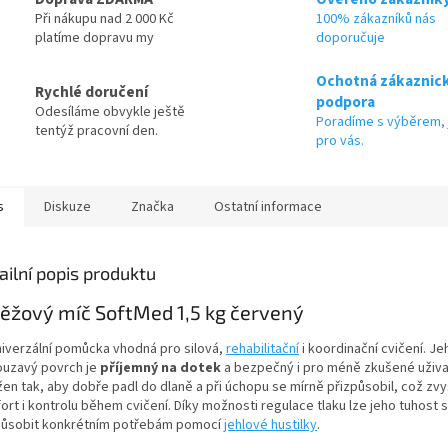
Při nákupu nad 2 000 Kč
100% zákazníků nás
platíme dopravu my
doporučuje
Ochotná zákaznic
Rychlé doručení
podpora
Odesíláme obvykle ještě
Poradíme s výběrem, 
tentýž pracovní den.
pro vás.
s
Diskuze
Značka
Ostatní informace
ailní popis produktu
ěžový míč SoftMed 1,5 kg červený
niverzální pomůcka vhodná pro silová,
rehabilitační
i koordinační cvičení. J
ouzavý povrch je
příjemný na dotek
a bezpečný i pro méně zkušené uživat
žen tak, aby dobře padl do dlaně a při úchopu se mírně přizpůsobil, což zvy
ort i kontrolu během cvičení. Díky možnosti regulace tlaku lze jeho tuhost
působit konkrétním potřebám pomocí
jehlové hustilky
.