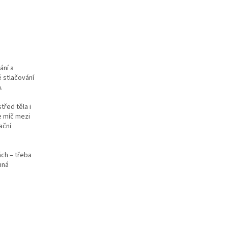
ání a
 stlačování
.
třed těla i
e míč mezi
ační
ch – třeba
mná