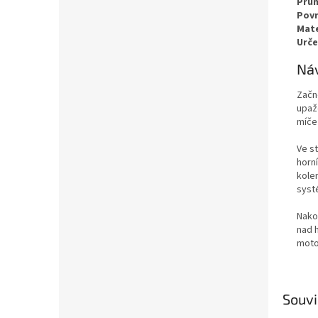
Prů
Pov
Mate
Urče
Náv
Začn
upaž
míče 
Ve st
horní
kole
syst
Nako
nad 
moto
Souvi