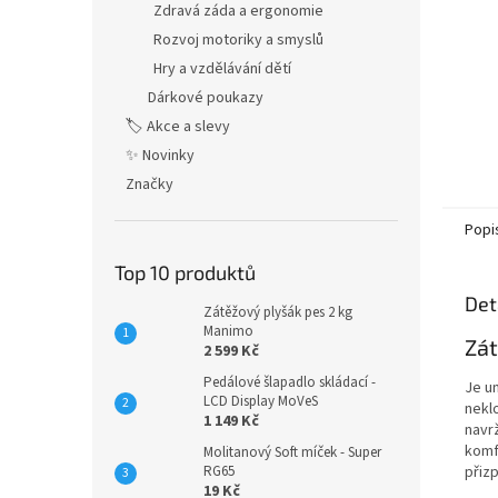
Zdravá záda a ergonomie
Rozvoj motoriky a smyslů
Hry a vzdělávání dětí
Dárkové poukazy
🏷️ Akce a slevy
✨ Novinky
Značky
Popi
Top 10 produktů
Det
Zátěžový plyšák pes 2 kg
Manimo
Zát
2 599 Kč
Pedálové šlapadlo skládací -
Je u
LCD Display MoVeS
nekl
1 149 Kč
navr
komf
Molitanový Soft míček - Super
přiz
RG65
19 Kč