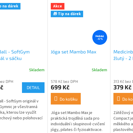
p na dárek
Akce
🎁 Tip na dárek
749 Kč
–6 %
all - SoftGym
Jóga set Mambo Max
Medicinb
nál v sáčku
žlutý - 2
Skladem
Skladem
rné
cení
bez DPH
578 Kč bez DPH
313 Kč bez
ktu
Kč
699 Kč
379 Kč
DETAIL
Do košíku
Do ko
ll - SoftGym originál v
Gymnic je všestranná
ček.
a, kterou lze využít
Jóga set Mambo Max je
Zátěžový m
echový nebo polohovací
praktická trojdílná sada pro
Compact je
ní míč. Tento míč je
individuální i skupinové cvičení
měkkého a
 pro různé typy cvičení,...
jógy, pilates či fyzioaktivace.
plastového