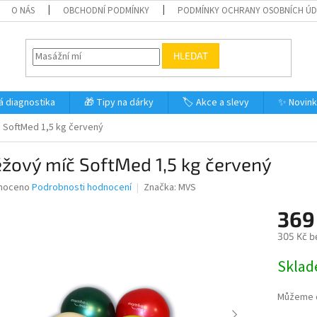
O NÁS
OBCHODNÍ PODMÍNKY
PODMÍNKY OCHRANY OSOBNÍCH Ú
HLEDAT
á diagnostika
🎁 Tipy na dárky
🏷️ Akce a slevy
✨ Novin
 SoftMed 1,5 kg červený
žový míč SoftMed 1,5 kg červený
né
noceno
Podrobnosti hodnocení
Značka:
MVS
ní
369
u
305 Kč b
Měrná
Skla
cena:
ek.
Můžeme d