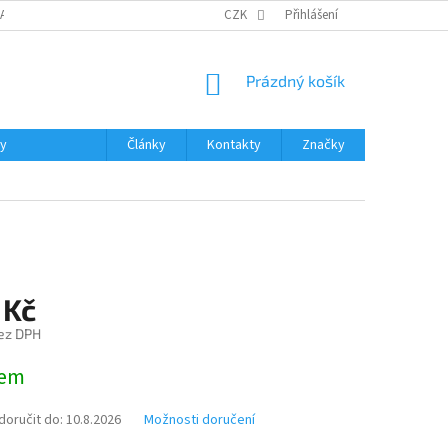
DAJŮ
MOJE OBJEDNÁVKA
VRÁCENÍ ZBOŽÍ
CZK
Přihlášení
DOPRAVA A PLATBA
NÁKUPNÍ
Prázdný košík
KOŠÍK
ky
Články
Kontakty
Značky
 Kč
ez DPH
dem
oručit do:
10.8.2026
Možnosti doručení