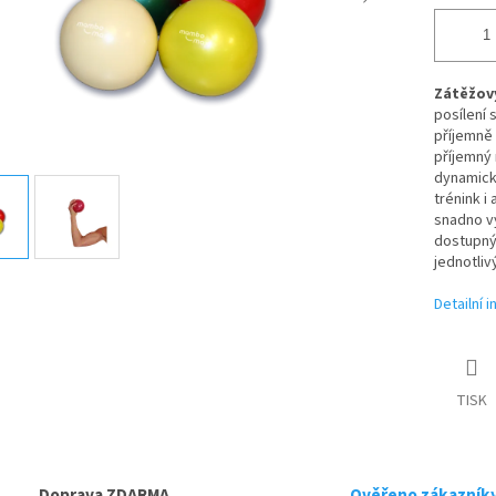
Zátěžový
posílení 
příjemně 
příjemný
dynamické
trénink i
snadno vy
dostupný 
jednotli
Detailní 
TISK
Doprava ZDARMA
Ověřeno zákazník