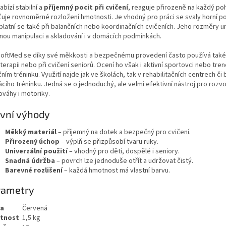
abízí stabilní a
příjemný pocit při cvičení
, reaguje přirozeně na každý po
ťuje rovnoměrné rozložení hmotnosti. Je vhodný pro práci se svaly horní po
uplatní se také při balančních nebo koordinačních cvičeních. Jeho rozměry u
nou manipulaci a skladování i v domácích podmínkách.
SoftMed se díky své měkkosti a bezpečnému provedení často používá také
terapii nebo při cvičení seniorů. Ocení ho však i aktivní sportovci nebo trené
ním tréninku. Využití najde jak ve školách, tak v rehabilitačních centrech č
ího tréninku. Jedná se o jednoduchý, ale velmi efektivní nástroj pro rozvoj
ováhy i motoriky.
vní výhody
Měkký materiál
– příjemný na dotek a bezpečný pro cvičení.
Přirozený úchop
– výplň se přizpůsobí tvaru ruky.
Univerzální použití
– vhodný pro děti, dospělé i seniory.
Snadná údržba
– povrch lze jednoduše otřít a udržovat čistý.
Barevné rozlišení
– každá hmotnost má vlastní barvu.
rametry
va
Červená
tnost
1,5 kg