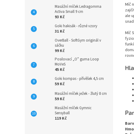
Míč n
Masážní míček Ledragomma
zajiš
Activa Small 9 cm
ale 
93 Kč
snad
Goki hakisák - různé vzory
31 Kč
Míč 
fyzio
OverBall - SoftGym originál v
funkč
sáčku
domác
99 Kč
rovn
Posilovací „O” guma Loop
MoVeS
Hla
45 Kč
Goki kompas - přívěšek 4,5 cm
59 Kč
Masážní míček ježek - žlutý 8 cm
59 Kč
Masážní míček Gymnic
Pa
Sensyball
119 Kč
Bar
Hmo