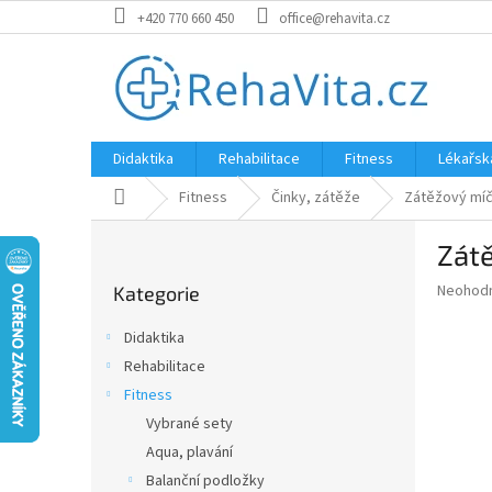
Přejít
+420 770 660 450
office@rehavita.cz
na
obsah
Didaktika
Rehabilitace
Fitness
Lékařsk
Domů
Fitness
Činky, zátěže
Zátěžový míč
P
Zátě
o
Přeskočit
s
Průměr
Neohod
Kategorie
kategorie
t
hodnoce
r
produkt
Didaktika
a
je
Rehabilitace
0,0
n
z
Fitness
n
5
í
Vybrané sety
hvězdič
p
Aqua, plavání
a
Balanční podložky