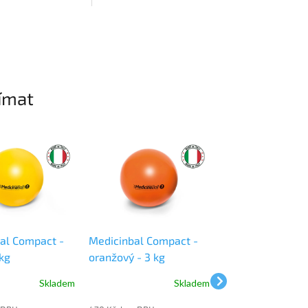
nebo kotníky poskytuje
vodou. Ideální pro
variabilitu při...
rtovních aktivit jako
olejbal či...
ímat
al Compact -
Medicinbal Compact -
Medicinbal
 kg
oranžový - 3 kg
Ledragomma -
oranžový - 1 kg
Skladem
Skladem