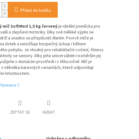
Přidat do košíku
 míč SoftMed 1,5 kg červený
je ideální pomůcka pro
svalů a zlepšení motoriky. Díky své měkké výplni se
drží a snadno se přizpůsobí dlaním. Povrch míče je
 na dotek a umožňuje bezpečný úchop i během
ho pohybu. Je vhodný pro rehabilitační cvičení, fitness
 aktivity se seniory. Díky jeho univerzálním rozměrům jej
užijete v domácím prostředí i v tělocvičně. Míč je
v několika barevných variantách, které odpovídají
vým hmotnostem.
informace
ZEPTAT SE
HLÍDAT
y
Vybráno s odborníky