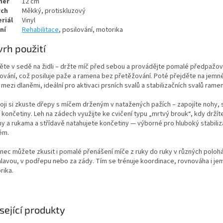
měr
12 cm
rch
Měkký, protiskluzový
riál
Vinyl
ní
Rehabilitace
, posilování, motorika
rh použití
ěte v sedě na židli – držte míč před sebou a provádějte pomalé předpažov
ování, což posiluje paže a ramena bez přetěžování. Poté přejděte na jemné
mezi dlaněmi, ideální pro aktivaci prsních svalů a stabilizačních svalů ramen
oji si zkuste dřepy s míčem drženým v natažených pažích – zapojíte nohy, s
 končetiny. Leh na zádech využijte ke cvičení typu „mrtvý brouk“, kdy držít
ny a rukama a střídavě natahujete končetiny — výborné pro hluboký stabiliz
ém.
nec můžete zkusit i pomalé přenášení míče z ruky do ruky v různých polohá
hlavou, v podřepu nebo za zády. Tím se trénuje koordinace, rovnováha i je
rika.
sející produkty