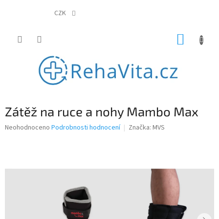
Přejít
na
CZK
obsah
NÁKUP
KOŠÍK
Zátěž na ruce a nohy Mambo Max
Průměrné
Neohodnoceno
Podrobnosti hodnocení
Značka:
MVS
hodnocení
produktu
je
0,0
z
5
hvězdiček.