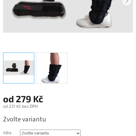
od
279 Kč
od
231 Kč
bez DPH
Měrná
Zvolte variantu
cena:
Váha