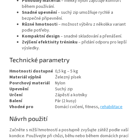
Pohodlný materiál
– měkký nylon zajišťuje komfort
během používání.
Snadné upevnění
– suchý zip umožňuje rychlé a
bezpečné připevnění.
Různé hmotnosti
– možnost výběru z několika variant
podle potřeby.
Kompaktní design
– snadné skladování a přenášení.
Zvýšení efektivity tréninku
– přidání odporu pro lepší
výsledky.
Technické parametry
Hmotnosti dostupné
0,5 kg – 5 kg
Materiál výplně
Železný písek
Povrchový materiál
Nylon
Upevnění
Suchý zip
Určení
Zápěstí a kotníky
Balení
Pár (2 kusy)
Vhodné pro
Domácí cvičení, fitness,
rehabilitace
Návrh použití
Začněte s nižší hmotností a postupně zvyšujte zátěž podle vaší
kondice. Používejte při chůzi, běhu nebo během domácích prací