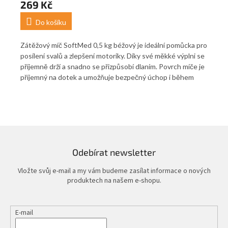
269 Kč
2
Do košíku
Zátěžový míč SoftMed 0,5 kg béžový je ideální pomůcka pro
Čin
posílení svalů a zlepšení motoriky. Díky své měkké výplni se
pos
příjemně drží a snadno se přizpůsobí dlaním. Povrch míče je
ve 
i
příjemný na dotek a umožňuje bezpečný úchop i během
pot
dynamického pohybu. Je vhodný pro rehabilitační cvičení,
sna
fitness trénink i aktivity se seniory. Díky jeho univerzálním
jed
rozměrům jej snadno využijete v domácím prostředí i v
ruk
tělocvičně. Míč je dostupný v několika barevných
při
variantách, které odpovídají jednotlivým hmotnostem.
sta
usn
Odebírat newsletter
ide
Cen
Vložte svůj e-mail a my vám budeme zasílat informace o nových
produktech na našem e-shopu.
E-mail