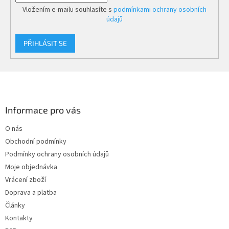
Vložením e-mailu souhlasíte s
podmínkami ochrany osobních
údajů
PŘIHLÁSIT SE
Z
á
p
a
Informace pro vás
t
O nás
í
Obchodní podmínky
Podmínky ochrany osobních údajů
Moje objednávka
Vrácení zboží
Doprava a platba
Články
Kontakty