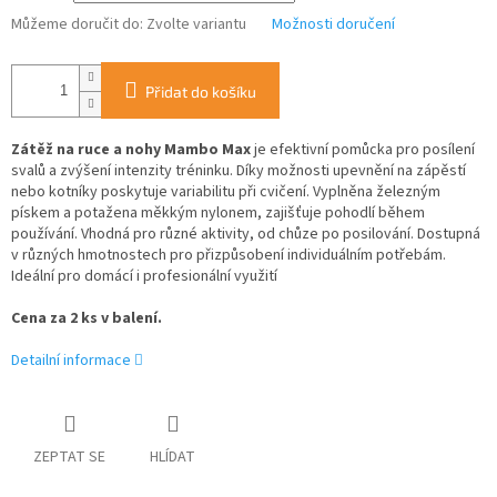
Můžeme doručit do:
Zvolte variantu
Možnosti doručení
Přidat do košíku
Zátěž na ruce a nohy Mambo Max
je efektivní pomůcka pro posílení
svalů a zvýšení intenzity tréninku.
Díky možnosti upevnění na zápěstí
nebo kotníky poskytuje variabilitu při cvičení.
Vyplněna železným
pískem a potažena měkkým nylonem, zajišťuje pohodlí během
používání.
Vhodná pro různé aktivity, od chůze po posilování.
Dostupná
v různých hmotnostech pro přizpůsobení individuálním potřebám.
Ideální pro domácí i profesionální využití
Cena za 2 ks v balení.
Detailní informace
ZEPTAT SE
HLÍDAT