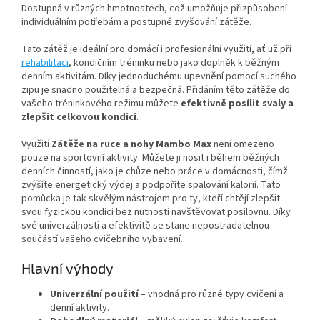
Dostupná v různých hmotnostech, což umožňuje přizpůsobení
individuálním potřebám a postupné zvyšování zátěže.
Tato zátěž je ideální pro domácí i profesionální využití, ať už při
rehabilitaci
, kondičním tréninku nebo jako doplněk k běžným
denním aktivitám. Díky jednoduchému upevnění pomocí suchého
zipu je snadno použitelná a bezpečná. Přidáním této zátěže do
vašeho tréninkového režimu můžete
efektivně posílit svaly a
zlepšit celkovou kondici
.
Využití
Zátěže na ruce a nohy Mambo Max
není omezeno
pouze na sportovní aktivity. Můžete ji nosit i během běžných
denních činností, jako je chůze nebo práce v domácnosti, čímž
zvýšíte energetický výdej a podpoříte spalování kalorií. Tato
pomůcka je tak skvělým nástrojem pro ty, kteří chtějí zlepšit
svou fyzickou kondici bez nutnosti navštěvovat posilovnu. Díky
své univerzálnosti a efektivitě se stane nepostradatelnou
součástí vašeho cvičebního vybavení.
Hlavní výhody
Univerzální použití
– vhodná pro různé typy cvičení a
denní aktivity.