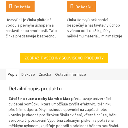
Do košíku
Do košíku
HeavyBall je činka plnitelná
Činka HeavyBlock nabízí
vodou s pevným úchopem a
bezpečný a nastavitelný úchop
nastavitelnou hmotností. Tato
s váhou od 1 do 5 kg. Díky
činka představuje bezpečnou
měkkému materiálu minimalizuje
alternativu k tradičním kovovým
riziko zranění, ideální pro
činkám a je ideální pro...
posilování horních i dolních...
ZOBRAZIT VŠECHNY SOUVISEJÍCÍ PRODUKTY
Popis
Diskuze
Značka
Ostatní informace
Detailní popis produktu
Zátěž na ruce a nohy Mambo Max
představuje univerzální
cvičební pomůcku, která umožňuje zvýšit efektivitu tréninku
přidáním odporu. Díky možnosti upevnění na zápěstí nebo
kotníky je vhodná pro širokou škálu cvičení, včetně chůze, běhu,
aerobiku či posilování. Vyplněna železným pískem a potažena
měkkým nylonem, zajišťuje pohodlí a odolnost během používání.