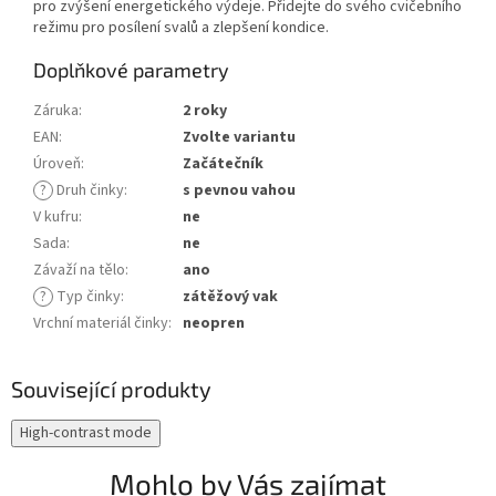
pro zvýšení energetického výdeje. Přidejte do svého cvičebního
režimu pro posílení svalů a zlepšení kondice.
Doplňkové parametry
Záruka
:
2 roky
EAN
:
Zvolte variantu
Úroveň
:
Začátečník
?
Druh činky
:
s pevnou vahou
V kufru
:
ne
Sada
:
ne
Závaží na tělo
:
ano
?
Typ činky
:
zátěžový vak
Vrchní materiál činky
:
neopren
Související produkty
High-contrast mode
Mohlo by Vás zajímat