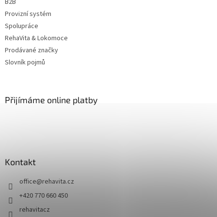
B2B
Provizní systém
Spolupráce
RehaVita & Lokomoce
Prodávané značky
Slovník pojmů
Přijímáme online platby
Kontakt
office
@
rehavita.cz
+420 770 660 450
rehavitacz