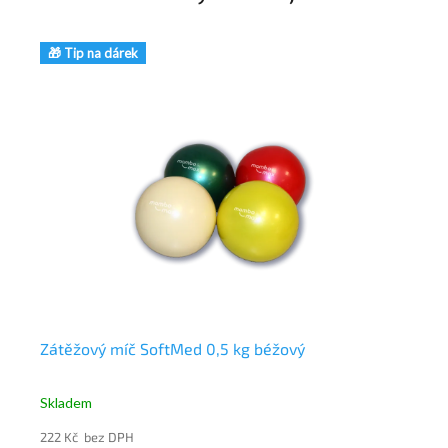
🎁 Tip na dárek
🎁
Zátěžový míč SoftMed 0,5 kg béžový
MV
Skladem
Sk
222 Kč bez DPH
22