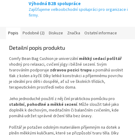
Výhodná B2B spolupráce
Zajišťujeme velkoobchodní spolupráci pro organizace i
firmy.
Popis
Podobné (2)
Diskuze
Značka
Ostatní informace
Detailní popis produktu
Comfy Bean Bag Cushion je univerzální
měkký sedací polštář
vhodný pro relaxaci, cvičení jógy i běžné sezení. Svým
tvarováním podporuje
zdravou pozici trupu
a pomáhá uvolnit
tlak z kolen a kyčlí. Díky lehké konstrukci a příjemnému povrchu
je ideální pro děti i dospělé, ať už ve školních třídách,
terapeutickém prostředí nebo doma.
Jeho jednoduché použití z něj činí praktickou pomůcku pro
stabilní, pohodlné a měkké sezení
. Může sloužit také jako
doplněk k dechovým, meditačním či balančním cvičením, kde
pomáhá udržet správné držení těla bez únavy.
Polštář je potažen odolným materiálem příjemným na dotek a
plněn měkkými kuličkami, které se přizpůsobí tvaru těla. Díky