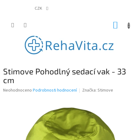
Přejít
na
CZK
obsah
NÁKUP
KOŠÍK
Stimove Pohodlný sedací vak - 33
cm
Průměrné
Neohodnoceno
Podrobnosti hodnocení
Značka:
Stimove
hodnocení
produktu
je
0,0
z
5
hvězdiček.