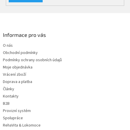
Z
á
p
a
Informace pro vás
t
O nás
í
Obchodní podmínky
Podmínky ochrany osobních údajů
Moje objednávka
Vrácení zboží
Doprava a platba
Články
Kontakty
B2B
Provizní systém
Spolupráce
RehaVita & Lokomoce