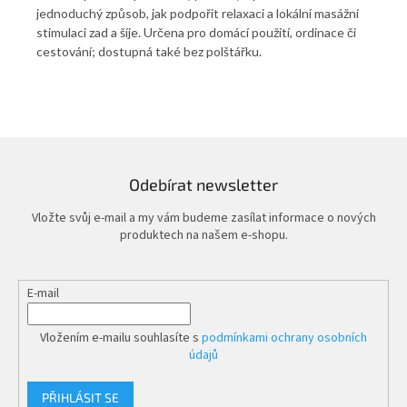
í i
jednoduchý způsob, jak podpořit relaxaci a lokální masážní
výs
.
stimulaci zad a šíje. Určena pro domácí použití, ordinace či
pod
cestování; dostupná také bez polštářku.
sez
těl
těž
pom
aku
ide
kan
Odebírat newsletter
Vložte svůj e-mail a my vám budeme zasílat informace o nových
produktech na našem e-shopu.
E-mail
Vložením e-mailu souhlasíte s
podmínkami ochrany osobních
údajů
PŘIHLÁSIT SE