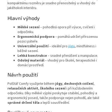
kompaktnímu rozměru je snadno přenositelný a vhodný do
jakéhokoli interiéru.
Hlavní výhody
Měkké sezení
– pohodlná opora při výuce, cvičení i
odpočinku.
Ergonomická podpora
– pomáhá udržet přirozenou
pozici páteře.
Univerzální použití
– ideální pro
jógu
, mindfulness i
běžné sezení.
Lehká konstrukce
– snadné přenášení a manipulace.
Odolný materiál
– vhodný pro školní, terapeutické i
domácí prostředí.
Návrh použití
Polštář Comfy využijete během
jógy
,
dechových cvičení
,
relaxačních aktivit
,
školního sezení
i při každodenním
odpočinku. Díky měkké výplni poskytuje stabilní, pohodlný a
ergonomický posed, takže podporuje nejen pohodlí, ale také
správné držení těla
a lepší soustředění.