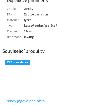
Doplňkové parametry
Záruka
:
2 roky
EAN
:
Zvolte variantu
Materiál
:
lycra
Tvar
:
kulatý sedací polštář
Průměr
:
33cm
Hmotnost
:
0,23kg
Související produkty
🎁 Tip na dárek
Trendy jógová podložka