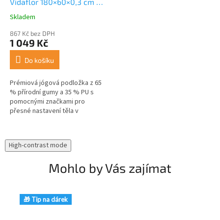
Vidaflor 180×60×0,3 cm -
černá
Skladem
Průměrné
hodnocení
867 Kč bez DPH
produktu
1 049 Kč
je
5,0
Do košíku
z
5
Prémiová jógová podložka z 65
hvězdiček.
% přírodní gumy a 35 % PU s
pomocnými značkami pro
přesné nastavení těla v
pozicích. Tloušťka 3 mm pro
stabilitu a hygienický,
protiskluzový a...
High-contrast mode
Mohlo by Vás zajímat
🎁 Tip na dárek
🎁