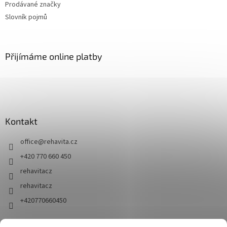
Prodávané značky
Slovník pojmů
Přijímáme online platby
Kontakt
office
@
rehavita.cz
+420 770 660 450
rehavitacz
rehavitacz
+420770660450