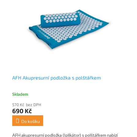
AFH Akupresurní podložka s polštářkem
Ma
Skladem
Sk
570 Kč bez DPH
40
690 Kč
4
Do košíku
íč
AFH akupresurní podložka (Iplikátor) s polštářkem nabízí
Mas