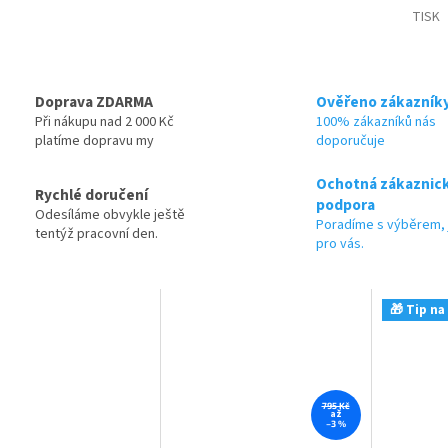
TISK
Doprava ZDARMA
Ověřeno zákazník
Při nákupu nad 2 000 Kč
100% zákazníků nás
platíme dopravu my
doporučuje
Ochotná zákaznic
Rychlé doručení
podpora
Odesíláme obvykle ještě
Poradíme s výběrem, 
tentýž pracovní den.
pro vás.
🎁 Tip na
795 Kč
až
–3 %