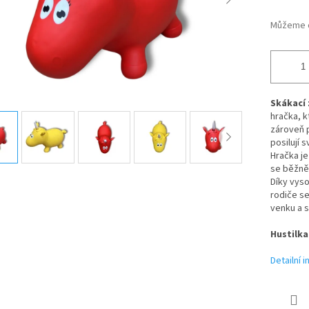
Můžeme d
Skákací 
hračka, k
zároveň p
posilují 
Hračka je
se běžně 
Díky vyso
rodiče se
venku a 
Hustilka
Detailní 