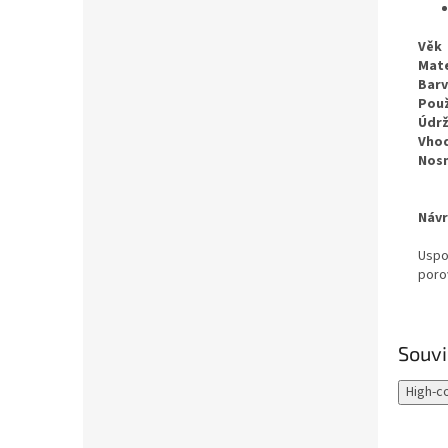
Věk
Mate
Bar
Použ
Údr
Vho
Nos
Návr
Uspo
poro
Souvi
High-c