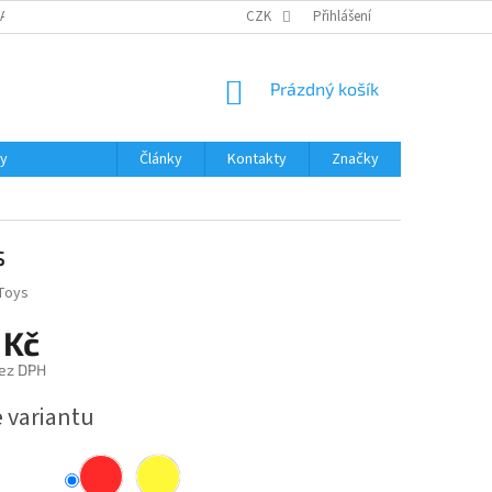
DAJŮ
MOJE OBJEDNÁVKA
VRÁCENÍ ZBOŽÍ
CZK
Přihlášení
DOPRAVA A PLATBA
NÁKUPNÍ
Prázdný košík
KOŠÍK
ky
Články
Kontakty
Značky
s
Toys
 Kč
ez DPH
e variantu