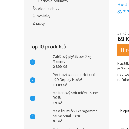
Dárkové poukazy
Husti
🏷️ Akce a slevy
gymn
✨ Novinky
Průmě
Značky
hodno
57 Kč 
produ
69 
je
4,7
Top 10 produktů
z
D
5
Zátěžový plyšák pes 2 kg
hvězdi
Manimo
Hustil
2 599 Kč
míče j
navrže
Pedálové šlapadlo skládací -
nafuko
LCD Display MoVeS
1 149 Kč
a někt
a reha
Molitanový Soft míček - Super
včetně
RG65
19 Kč
Popi
Masážní míček Ledragomma
Activa Small 9 cm
93 Kč