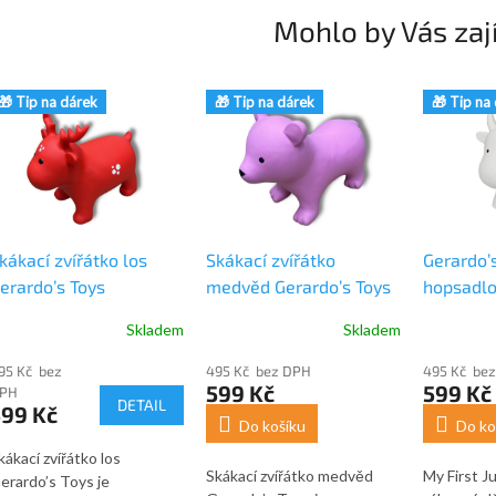
Mohlo by Vás zaj
🎁 Tip na dárek
🎁 Tip na dárek
🎁 Tip na
kákací zvířátko los
Skákací zvířátko
Gerardo’
erardo’s Toys
medvěd Gerardo’s Toys
hopsadlo 
My First
Skladem
Skladem
95 Kč bez
495 Kč bez DPH
495 Kč be
599 Kč
599 Kč
PH
DETAIL
599 Kč
Do košíku
Do ko
kákací zvířátko los
Skákací zvířátko medvěd
My First J
erardo’s Toys je