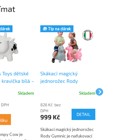
ímat
 dárek
🎁 Tip na dárek
🎁 Tip na dárek
s Toys dětské
Skákací magický
Skákací žirafa Gy
kravička bílá –
jednorožec Rody
Gymnic
 Jumpy Cow
Gymnic
Skladem
Skladem
z DPH
826 Kč bez
660 Kč bez DPH
799 Kč
DPH
DETAIL
999 Kč
šíku
Do košíku
Skákací magický jednorožec
umpy Cow je
Skákací žirafa Gyff
Rody Gymnic je nafukovací