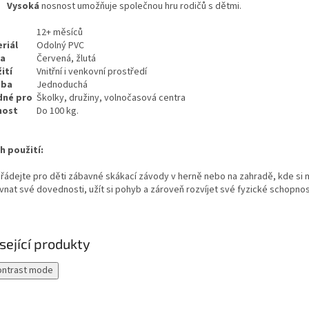
Vysoká
nosnost umožňuje společnou hru rodičů s dětmi.
12+ měsíců
riál
Odolný PVC
va
Červená, žlutá
ití
Vnitřní i venkovní prostředí
žba
Jednoduchá
dné pro
Školky, družiny, volnočasová centra
nost
Do 100 kg.
h použití:
řádejte pro děti zábavné skákací závody v herně nebo na zahradě, kde si
vnat své dovednosti, užít si pohyb a zároveň rozvíjet své fyzické schopnos
sející produkty
ontrast mode