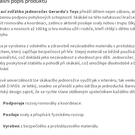
ailní popis produktu
ací zvířátko jednorožec Gerardo’s Toys
přináší dětem nejen zábavu, al
ozenou podporu pohybových schopností. Skákání na této nafukovací hračc
it rovnováhu a koordinaci, zatímco aktivně posiluje svaly nohou i trupu. Dí
rukci a nosnosti až 100 kg si hru mohou užít i rodiče, kteří chtějí s dětmi sd
hybu.
ka je vyrobena z odolného a zdravotně nezávadného materiálu s protisklu
chem, který zajišťuje bezpečnost při hře. Stejný materiál se běžně používá
avinářství, což dokládá jeho nezávadnost a vhodnost pro děti. Jednorožec 
 aby poskytoval stabilitu a pohodlí při skákání, což umožňuje dlouhodobé 
vání.
své univerzálnosti lze skákacího jednorožce využít jak v interiéru, tak venk
dě či hřišti. Je lehký, snadno se přenáší a jeho údržba je jednoduchá. Bare
elský design zajistí, že se rychle stane oblíbeným společníkem každého dít
Podporuje
rozvoj rovnováhy a koordinace.
Posiluje
svaly a přispívá k fyzickému rozvoji.
Vyroben
z bezpečného a protiskluzového materiálu.