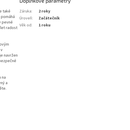
Doplňkové parametry
e také
Záruka
:
2 roky
e pomáhá
Úroveň
:
Začátečník
ky pevné
Věk od
:
1 roku
ílet radost
zovým
 v
je navržen
a bezpečné
u na
vný a
ěte.