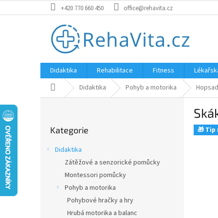
Přejít
+420 770 660 450
office@rehavita.cz
na
obsah
Didaktika
Rehabilitace
Fitness
Lékařsk
Domů
Didaktika
Pohyb a motorika
Hopsad
P
Skák
o
Přeskočit
s
Kategorie
kategorie
🎁 Tip
t
r
Didaktika
a
Zátěžové a senzorické pomůcky
n
Montessori pomůcky
n
í
Pohyb a motorika
p
Pohybové hračky a hry
a
Hrubá motorika a balanc