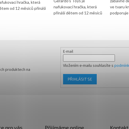
Gerardo’s Toys je
zábavné d
afukovací hračka, která
nafukovací hračka, která
ve tvaru kr
ětem od 12 měsíců přináší
přináší dětem od 12 měsíců
podporuje
adost z pohybu a zároveň
nejen zábavu, ale i možnost
koordinaci 
odporuje jejich motorický
přirozeného pohybového
Vhodné pr
ozvoj. Skákáním si děti
rozvoje. Skákáním na
měsíců, no
osilují svaly, zlepšují
medvědovi si děti posilují
Hustilka n
oordinaci a učí se udržovat
svaly, zlepšují rovnováhu a
ovnováhu. Hračka je
učí se lépe koordinovat
yrobena z kvalitního,
E-mail
pohyby. Hračka je vyrobena
rotiskluzového materiálu,
z odolného, protiskluzového
terý se běžně používá v
Vložením e-mailu souhlasíte s
podmínk
a zdravotně nezávadného
otravinářství, což zaručuje
ých produktech na
materiálu běžně
eho bezpečnost. Díky
PŘIHLÁSIT SE
používaného v
ysoké nosnosti až 100 kg
potravinářství, což zajišťuje
i společné chvíle mohou
maximální bezpečnost. Díky
žít i rodiče se svými dětmi.
nosnosti až 100 kg se
os je vhodný pro hraní
mohou do hry zapojit i
oma i venku a svým
rodiče. Vhodné pro použití
eselým designem oživí
doma i venku, kde rozzáří
aždý prostor. Hustilka není
dětský koutek svým
oučástí. Dodáváno v
e pro vás
Přijímáme online
Kontakt
veselým vzhledem. Hustilka