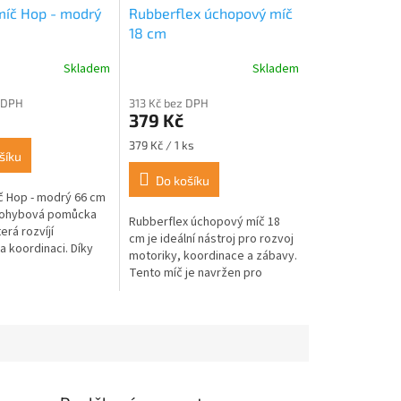
míč Hop - modrý
Rubberflex úchopový míč
18 cm
Skladem
Skladem
 DPH
313 Kč bez DPH
379 Kč
Měrná
379 Kč / 1 ks
šíku
cena:
Do košíku
č Hop - modrý 66 cm
 pohybová pomůcka
Rubberflex úchopový míč 18
erá rozvíjí
cm je ideální nástroj pro rozvoj
a koordinaci. Díky
motoriky, koordinace a zábavy.
ale měkkému
Tento míč je navržen pro
s ním snadno
snadný úchop a je vyroben z
 zajišťuje...
odolného materiálu, který
odolá...