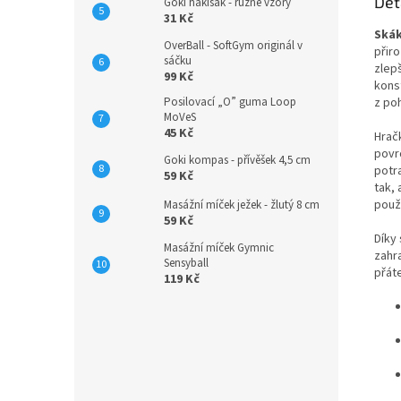
Det
Goki hakisák - různé vzory
31 Kč
Skák
OverBall - SoftGym originál v
přir
sáčku
zlepš
99 Kč
konst
z po
Posilovací „O” guma Loop
MoVeS
45 Kč
Hrač
povr
Goki kompas - přívěšek 4,5 cm
potr
59 Kč
tak,
použí
Masážní míček ježek - žlutý 8 cm
59 Kč
Díky 
Masážní míček Gymnic
zahra
Sensyball
přát
119 Kč