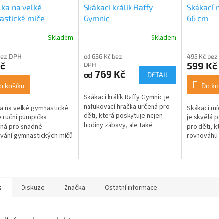
lka na velké
Skákací králík Raffy
Skákací 
astické míče
Gymnic
66 cm
Skladem
Skladem
rné
cení
bez DPH
od 636 Kč bez
495 Kč bez
ktu
Kč
599 Kč
DPH
769 Kč
od
DETAIL
o košíku
Do ko
Skákací králík Raffy Gymnic je
ček.
nafukovací hračka určená pro
ka na velké gymnastické
Skákací mí
děti, která poskytuje nejen
e ruční pumpička
je skvělá
hodiny zábavy, ale také
ná pro snadné
pro děti, kt
pomáhá rozvíjet jejich fyzické a
vání gymnastických míčů
rovnováhu 
motorické schopnosti. Díky
erých dalších cvičebních
pevnému, 
svému...
bilitačních pomůcek,
úchopu se 
 dětských...
manipuluje a
s
Diskuze
Značka
Ostatní informace