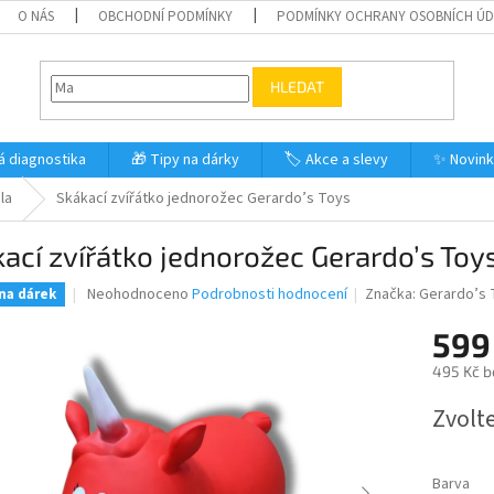
O NÁS
OBCHODNÍ PODMÍNKY
PODMÍNKY OCHRANY OSOBNÍCH Ú
HLEDAT
á diagnostika
🎁 Tipy na dárky
🏷️ Akce a slevy
✨ Novin
la
Skákací zvířátko jednorožec Gerardo’s Toys
ací zvířátko jednorožec Gerardo’s Toy
Průměrné
Neohodnoceno
Podrobnosti hodnocení
Značka:
Gerardo’s 
 na dárek
hodnocení
produktu
599
je
495 Kč b
0,0
z
Měrná
Zvolt
5
cena:
hvězdiček.
Barva