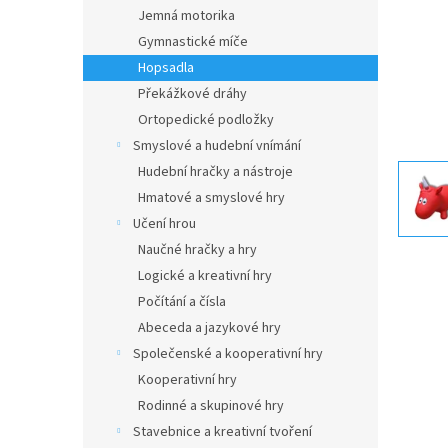
n
Jemná motorika
e
Gymnastické míče
l
Hopsadla
Překážkové dráhy
Ortopedické podložky
Smyslové a hudební vnímání
Hudební hračky a nástroje
Hmatové a smyslové hry
Učení hrou
Naučné hračky a hry
Logické a kreativní hry
Počítání a čísla
Abeceda a jazykové hry
Společenské a kooperativní hry
Kooperativní hry
Rodinné a skupinové hry
Stavebnice a kreativní tvoření