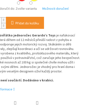
oručit do:
Zvolte variantu
Možnosti doručení
Přidat do košíku
zvířátko jednorožec Gerardo’s Toys
je nafukovací
terá dětem od 12 měsíců přináší radost z pohybu a
odporuje jejich motorický rozvoj. Skákáním si děti
svaly, zlepšují koordinaci a učí se udržovat rovnováhu.
 vyrobena z kvalitního, protiskluzového materiálu, který
používá v potravinářství, což zaručuje jeho bezpečnost.
ké nosnosti až 100 kg si společné chvíle mohou užít i
 svými dětmi. Jednorožec je vhodný pro hraní doma i
svým veselým designem oživí každý prostor.
 není součástí.
Dodáváno v krabici.
informace