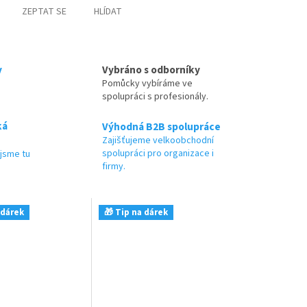
ZEPTAT SE
HLÍDAT
y
Vybráno s odborníky
Pomůcky vybíráme ve
spolupráci s profesionály.
ká
Výhodná B2B spolupráce
Zajišťujeme velkoobchodní
spolupráci pro organizace i
jsme tu
firmy.
 dárek
🎁 Tip na dárek