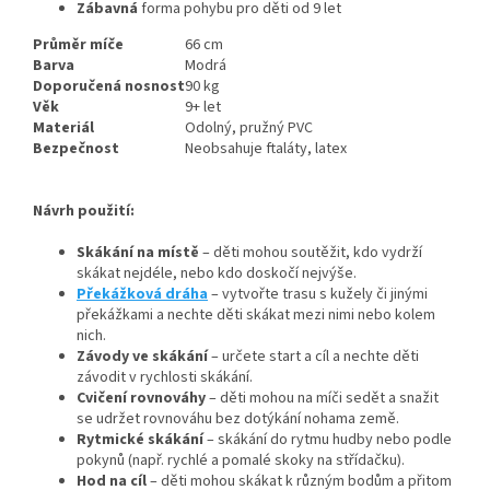
Zábavná
forma pohybu pro děti od 9 let
Průměr míče
66 cm
Barva
Modrá
Doporučená nosnost
90 kg
Věk
9+ let
Materiál
Odolný, pružný PVC
Bezpečnost
Neobsahuje ftaláty, latex
Návrh použití:
Skákání na místě
– děti mohou soutěžit, kdo vydrží
skákat nejdéle, nebo kdo doskočí nejvýše.
Překážková dráha
– vytvořte trasu s kužely či jinými
překážkami a nechte děti skákat mezi nimi nebo kolem
nich.
Závody ve skákání
– určete start a cíl a nechte děti
závodit v rychlosti skákání.
Cvičení rovnováhy
– děti mohou na míči sedět a snažit
se udržet rovnováhu bez dotýkání nohama země.
Rytmické skákání
– skákání do rytmu hudby nebo podle
pokynů (např. rychlé a pomalé skoky na střídačku).
Hod na cíl
– děti mohou skákat k různým bodům a přitom