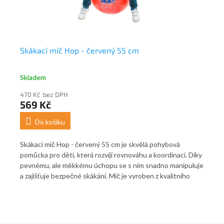
 65
Skákací míč Hop - červený 55 cm
Sk
Skladem
Sk
470 Kč bez DPH
421
569 Kč
5
Do košíku
Skákací míč Hop - červený 55 cm je skvělá pohybová
Ská
.
pomůcka pro děti, která rozvíjí rovnováhu a koordinaci. Díky
pro
pevnému, ale měkkému úchopu se s ním snadno manipuluje
pe
a zajišťuje bezpečné skákání. Míč je vyroben z kvalitního
a z
materiálu, který umožňuje dynamické a zábavné cvičení.
mat
Pomáhá dětem zlepšit motorické dovednosti a posílit svaly.
Pom
Ideální pro aktivní hru doma i venku. Hustilka není součástí.
Ide