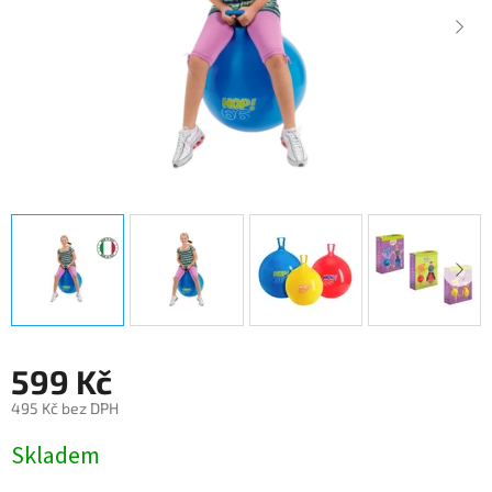
599 Kč
495 Kč bez DPH
Měrná
Skladem
cena: