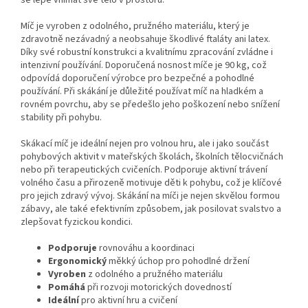
Míč je vyroben z odolného, pružného materiálu, který je
zdravotně nezávadný a neobsahuje škodlivé ftaláty ani latex.
Díky své robustní konstrukci a kvalitnímu zpracování zvládne i
intenzivní používání. Doporučená nosnost míče je 90 kg, což
odpovídá doporučení výrobce pro bezpečné a pohodlné
používání. Při skákání je důležité používat míč na hladkém a
rovném povrchu, aby se předešlo jeho poškození nebo snížení
stability při pohybu.
Skákací míč je ideální nejen pro volnou hru, ale i jako součást
pohybových aktivit v mateřských školách, školních tělocvičnách
nebo při terapeutických cvičeních. Podporuje aktivní trávení
volného času a přirozeně motivuje děti k pohybu, což je klíčové
pro jejich zdravý vývoj. Skákání na míči je nejen skvělou formou
zábavy, ale také efektivním způsobem, jak posilovat svalstvo a
zlepšovat fyzickou kondici.
Podporuje
rovnováhu a koordinaci
Ergonomický
měkký úchop pro pohodlné držení
Vyroben
z odolného a pružného materiálu
Pomáhá
při rozvoji motorických dovedností
Ideální
pro aktivní hru a cvičení