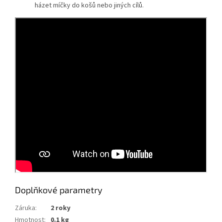
házet míčky do košů nebo jiných cílů.
Doplňkové parametry
Záruka
:
2 roky
Hmotnost
:
0.1 kg