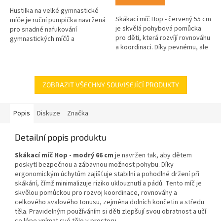
5
Hustilka na velké gymnastické
hvězdiček.
Skákací míč Hop - červený 55 cm
míče je ruční pumpička navržená
je skvělá pohybová pomůcka
pro snadné nafukování
pro děti, která rozvíjí rovnováhu
gymnastických míčů a
a koordinaci. Díky pevnému, ale
některých dalších cvičebních a
měkkému úchopu se s ním
rehabilitačních pomůcek,
snadno manipuluje a...
včetně dětských...
ZOBRAZIT VŠECHNY SOUVISEJÍCÍ PRODUKTY
Popis
Diskuze
Značka
Detailní popis produktu
Skákací míč Hop - modrý 66 cm
je navržen tak, aby dětem
poskytl bezpečnou a zábavnou možnost pohybu. Díky
ergonomickým úchytům zajišťuje stabilní a pohodlné držení při
skákání, čímž minimalizuje riziko uklouznutí a pádů. Tento míč je
skvělou pomůckou pro rozvoj koordinace, rovnováhy a
celkového svalového tonusu, zejména dolních končetin a středu
těla. Pravidelným používáním si děti zlepšují svou obratnost a učí
se lépe vnímat své tělo v prostoru.