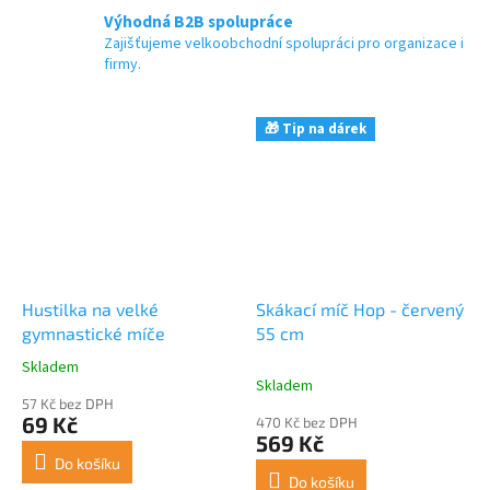
Výhodná B2B spolupráce
Zajišťujeme velkoobchodní spolupráci pro organizace i
firmy.
🎁 Tip na dárek
Hustilka na velké
Skákací míč Hop - červený
gymnastické míče
55 cm
Skladem
Průměrné
Skladem
hodnocení
57 Kč bez DPH
produktu
69 Kč
470 Kč bez DPH
je
569 Kč
4,7
Do košíku
z
Do košíku