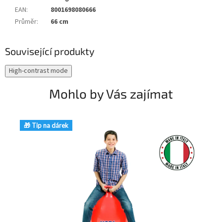
EAN
:
8001698080666
Průměr
:
66 cm
Související produkty
High-contrast mode
Mohlo by Vás zajímat
🎁 Tip na dárek
🎁