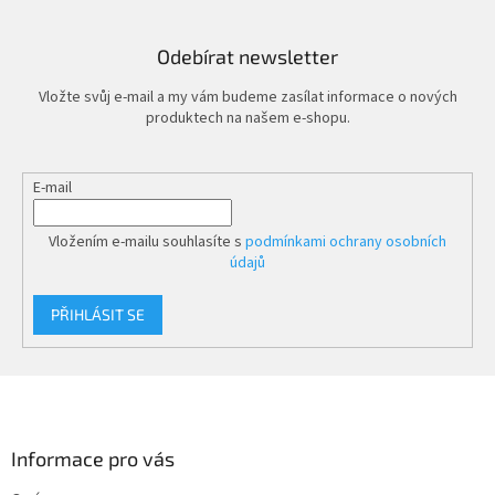
Odebírat newsletter
Vložte svůj e-mail a my vám budeme zasílat informace o nových
produktech na našem e-shopu.
E-mail
Vložením e-mailu souhlasíte s
podmínkami ochrany osobních
údajů
PŘIHLÁSIT SE
Z
á
p
a
Informace pro vás
t