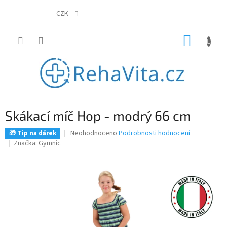
Přejít
na
CZK
obsah
NÁKUP
KOŠÍK
Skákací míč Hop - modrý 66 cm
Průměrné
Neohodnoceno
Podrobnosti hodnocení
🎁 Tip na dárek
hodnocení
Značka:
Gymnic
produktu
je
0,0
z
5
hvězdiček.