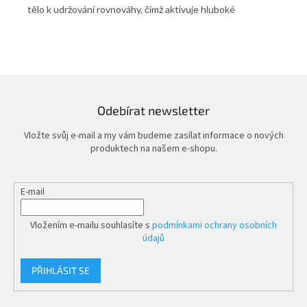
tělo k udržování rovnováhy, čímž aktivuje hluboké
mož
stabilizační svaly. Pravidelné používání židle přispívá ke
pod
zlepšení držení těla, posílení zádového svalstva a zmírnění
na 
ilku
bolestí zad. Díky pevnému rámu s nastavitelnou výškou je
při
možné ji přizpůsobit různým výškám pracovních stolů, a je
kom
tak vhodná pro domácí kancelář i pracovní prostředí.
Mobilní kolečka umožňují snadnou manipulaci a přemístění
Odebírat newsletter
židle podle potřeby. Hustilka není součástí. Zádové
opěrátko lze případně odmontovat.
Vložte svůj e-mail a my vám budeme zasílat informace o nových
produktech na našem e-shopu.
E-mail
Vložením e-mailu souhlasíte s
podmínkami ochrany osobních
údajů
PŘIHLÁSIT SE