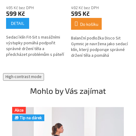
495 Kč bez DPH
492 Kč bez DPH
599 Kč
595 Kč
DETAIL
Do košíku
Sedací klín Fit-Sit s masážními
Balanční podložka Disco Sit
výstupky pomáhá podpořit
Gymnic je navržena jako sedací
správné držení těla a
klín, který podporuje správné
předcházet problémům s páteří
držení těla a pomáhá
tím, že aktivuje svaly hlubokého
předcházet deformacím páteře.
stabilizačního systému. Díky...
Kromě sezení se také využívá
při...
High-contrast mode
Mohlo by Vás zajímat
Akce
🎁
🎁 Tip na dárek