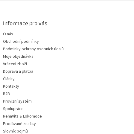
Z
á
p
a
Informace pro vás
t
O nás
í
Obchodní podmínky
Podmínky ochrany osobních údajů
Moje objednávka
Vrácení zboží
Doprava a platba
Články
Kontakty
B2B
Provizní systém
Spolupráce
RehaVita & Lokomoce
Prodávané značky
Slovník pojmů