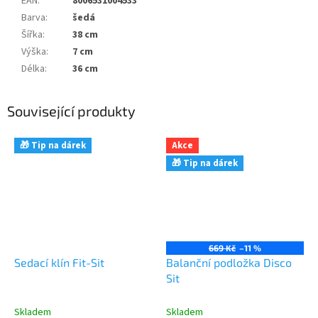
EAN
:
8006531004533
Barva
:
šedá
Šířka
:
38 cm
Výška
:
7 cm
Délka
:
36 cm
Související produkty
🎁 Tip na dárek
Akce
🎁 Tip na dárek
669 Kč
–11 %
Sedací klín Fit-Sit
Balanční podložka Disco
Sit
Skladem
Skladem