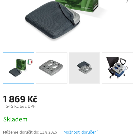
1 869 Kč
1 545 Kč bez DPH
Měrná
Skladem
cena:
Můžeme doručit do:
11.8.2026
Možnosti doručení