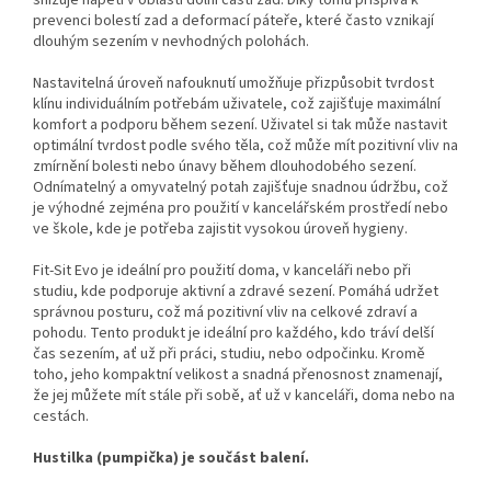
snižuje napětí v oblasti dolní části zad. Díky tomu přispívá k
prevenci bolestí zad a deformací páteře, které často vznikají
dlouhým sezením v nevhodných polohách.
Nastavitelná úroveň nafouknutí umožňuje přizpůsobit tvrdost
klínu individuálním potřebám uživatele, což zajišťuje maximální
komfort a podporu během sezení. Uživatel si tak může nastavit
optimální tvrdost podle svého těla, což může mít pozitivní vliv na
zmírnění bolesti nebo únavy během dlouhodobého sezení.
Odnímatelný a omyvatelný potah zajišťuje snadnou údržbu, což
je výhodné zejména pro použití v kancelářském prostředí nebo
ve škole, kde je potřeba zajistit vysokou úroveň hygieny.
Fit-Sit Evo je ideální pro použití doma, v kanceláři nebo při
studiu, kde podporuje aktivní a zdravé sezení. Pomáhá udržet
správnou posturu, což má pozitivní vliv na celkové zdraví a
pohodu. Tento produkt je ideální pro každého, kdo tráví delší
čas sezením, ať už při práci, studiu, nebo odpočinku. Kromě
toho, jeho kompaktní velikost a snadná přenosnost znamenají,
že jej můžete mít stále při sobě, ať už v kanceláři, doma nebo na
cestách.
Hustilka (pumpička) je součást balení.