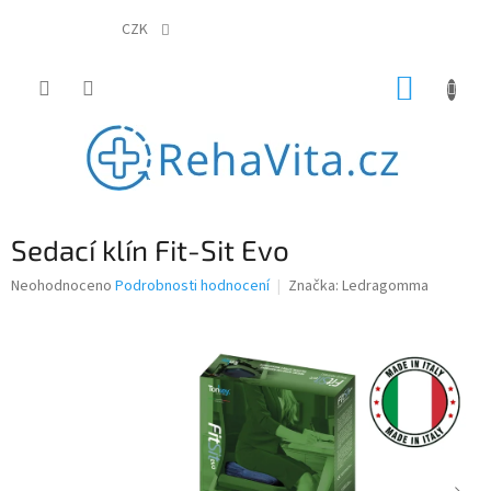
Přejít
na
CZK
obsah
NÁKUP
KOŠÍK
Sedací klín Fit-Sit Evo
Průměrné
Neohodnoceno
Podrobnosti hodnocení
Značka:
Ledragomma
hodnocení
produktu
je
0,0
z
5
hvězdiček.