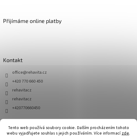
Přijímáme online platby
Kontakt
office
@
rehavita.cz
+420 770 660 450
rehavitacz
rehavitacz
+420770660450
Tento web používá soubory cookie. Dalším procházením tohoto
Vytvořil Shoptet
webu vyjadřujete souhlas s jejich používáním. Více informací
zde
.