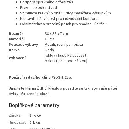
Podpora správného držení těla
Prevence bolestí zad
Stimulace krevního oběhu díky masážním výstupkům
Nastavitelná tvrdost pro individuální komfort
Odnímatelný a pratelný potah pro snadnou údržbu
Rozměr
38 x 38 x 7 cm
Materiál
Guma
Součást výbavy
Potah, ruční pumpička
Barva
Šedá
jehlová hustilka součást
Vybavení
balení (jehla pod zátkou)
Použití sedacího klínu Fit-Sit Evo:
Umístěte klín na židli či křeslo a posaďte se tak, aby vaše páteř
byla v přirozené poloze.
Doplňkové parametry
Záruka
:
2 roky
Hmotnost
:
0.1 kg