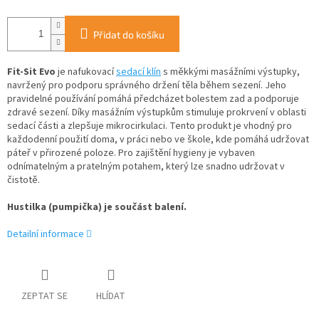
Přidat do košíku
Fit-Sit Evo
je nafukovací
sedací klín
s měkkými masážními výstupky,
navržený pro podporu správného držení těla během sezení. Jeho
pravidelné používání pomáhá předcházet bolestem zad a podporuje
zdravé sezení. Díky masážním výstupkům stimuluje prokrvení v oblasti
sedací části a zlepšuje mikrocirkulaci. Tento produkt je vhodný pro
každodenní použití doma, v práci nebo ve škole, kde pomáhá udržovat
páteř v přirozené poloze. Pro zajištění hygieny je vybaven
odnímatelným a pratelným potahem, který lze snadno udržovat v
čistotě.
Hustilka (pumpička) je součást balení.
Detailní informace
ZEPTAT SE
HLÍDAT