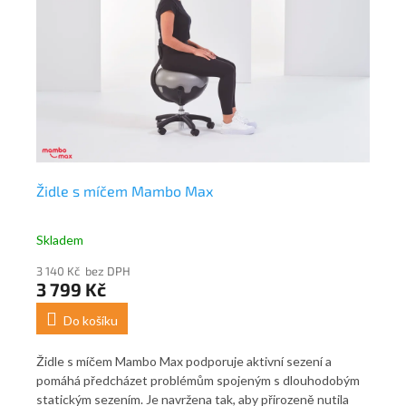
Židle s míčem Mambo Max
Se
Skladem
Sk
3 140 Kč bez DPH
49
3 799 Kč
5
Do košíku
ací
Židle s míčem Mambo Max podporuje aktivní sezení a
Sed
pomáhá předcházet problémům spojeným s dlouhodobým
spr
statickým sezením. Je navržena tak, aby přirozeně nutila
akt