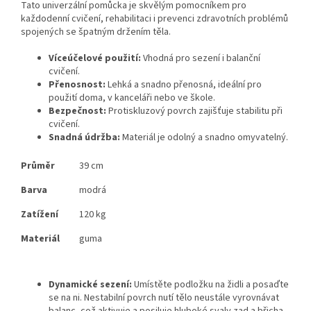
Tato univerzální pomůcka je skvělým pomocníkem pro
každodenní cvičení, rehabilitaci i prevenci zdravotních problémů
spojených se špatným držením těla.
Víceúčelové použití:
Vhodná pro sezení i balanční
cvičení.
Přenosnost:
Lehká a snadno přenosná, ideální pro
použití doma, v kanceláři nebo ve škole.
Bezpečnost:
Protiskluzový povrch zajišťuje stabilitu při
cvičení.
Snadná údržba:
Materiál je odolný a snadno omyvatelný.
Průměr
39 cm
Barva
modrá
Zatížení
120 kg
Materiál
guma
Dynamické sezení:
Umístěte podložku na židli a posaďte
se na ni. Nestabilní povrch nutí tělo neustále vyrovnávat
balanc, což aktivuje a posiluje hluboké svaly zad a břicha.