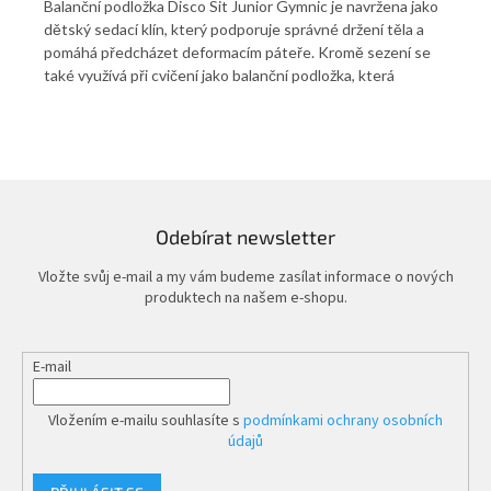
Balanční podložka Disco Sit Junior Gymnic je navržena jako
Bal
dětský sedací klín, který podporuje správné držení těla a
dyn
EVA
pomáhá předcházet deformacím páteře. Kromě sezení se
Ten
vuje
také využívá při cvičení jako balanční podložka, která
ter
ch
zlepšuje rovnováhu a posiluje hluboké svaly. Tvrdost a
růz
ní
pružnost podložky lze snadno upravit dle potřeby pouhým
roz
nafouknutím ústy, nebo pro větší pohodlí lze využít Hustilku
pre
 a
na velké gymnastické míče. Jedna strana podložky je
sna
 i v
vybavena masážními výstupky, zatímco druhá je hladká.
pro
Cena za 1 ks. Hustilka není součást balení.
nen
Odebírat newsletter
Vložte svůj e-mail a my vám budeme zasílat informace o nových
produktech na našem e-shopu.
E-mail
Vložením e-mailu souhlasíte s
podmínkami ochrany osobních
údajů