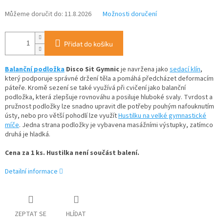
Můžeme doručit do:
11.8.2026
Možnosti doručení
Přidat do košíku
Balanční podložka
Disco Sit Gymnic
je navržena jako
sedací klín
,
který podporuje správné držení těla a pomáhá předcházet deformacím
páteře. Kromě sezení se také využívá při cvičení jako balanční
podložka, která zlepšuje rovnováhu a posiluje hluboké svaly. Tvrdost a
pružnost podložky lze snadno upravit dle potřeby pouhým nafouknutím
ústy, nebo pro větší pohodlí lze využít
Hustilku na velké gymnastické
míče
. Jedna strana podložky je vybavena masážními výstupky, zatímco
druhá je hladká.
Cena za 1 ks. Hustilka není součást balení.
Detailní informace
ZEPTAT SE
HLÍDAT