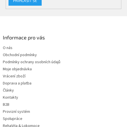
PŘIHLÁSIT SE
Z
á
p
a
Informace pro vás
t
O nás
í
Obchodní podmínky
Podmínky ochrany osobních údajů
Moje objednávka
Vrácení zboží
Doprava a platba
Články
Kontakty
B2B
Provizní systém
Spolupráce
RehaVita & Lokomoce