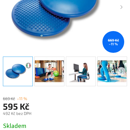
669 Kč
–11 %
669 Kč
–11 %
595 Kč
492 Kč bez DPH
Měrná
Skladem
cena: