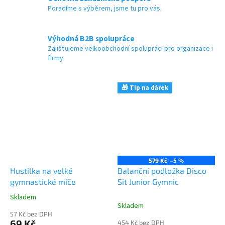
Poradíme s výběrem, jsme tu pro vás.
Výhodná B2B spolupráce
Zajišťujeme velkoobchodní spolupráci pro organizace i
firmy.
🎁 Tip na dárek
579 Kč
–5 %
Hustilka na velké
Balanční podložka Disco
gymnastické míče
Sit Junior Gymnic
Skladem
Průměrné
Skladem
hodnocení
57 Kč bez DPH
produktu
69 Kč
454 Kč bez DPH