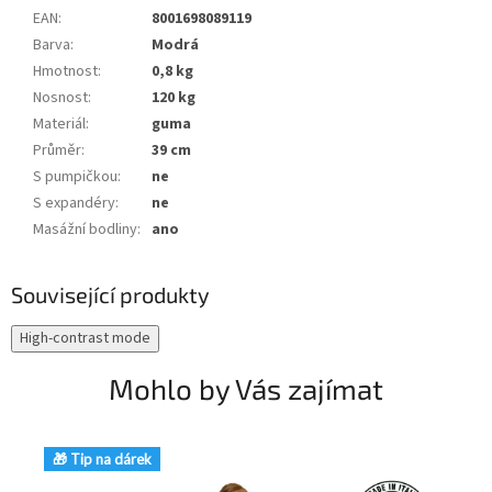
EAN
:
8001698089119
Barva
:
Modrá
Hmotnost
:
0,8 kg
Nosnost
:
120 kg
Materiál
:
guma
Průměr
:
39 cm
S pumpičkou
:
ne
S expandéry
:
ne
Masážní bodliny
:
ano
Související produkty
High-contrast mode
Mohlo by Vás zajímat
🎁 Tip na dárek
🎁