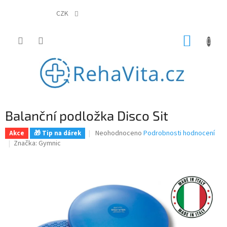
Přejít
na
CZK
obsah
NÁKUP
KOŠÍK
Balanční podložka Disco Sit
Průměrné
Neohodnoceno
Podrobnosti hodnocení
Akce
🎁 Tip na dárek
hodnocení
Značka:
Gymnic
produktu
je
0,0
z
5
hvězdiček.