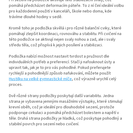
pomáhá předcházet deformacím páteře. To z ní činí ideální volbu
pro každodenní použití v kanceláři, škole nebo doma, kde
trávíme dlouhé hodiny v sedě.
Kromě toho je podložka skvělá i pro různé balanční cviky, které
pomáhají zlepšit koordinaci, rovnováhu a stabilitu. Při cvičení na
této podložce se aktivují nejen svaly nohou a zad, ale i svaly
středu těla, což přispívá k jejich posílení a stabilizaci.
Podložka nabízí možnost nastavit tvrdost a pružnost dle
individuálních potřeb a preferencí. Stačí ji nafouknout ústy a
upravit tak, jak je to pro vás pohodlné. Pokud preferujete
rychlejší a pohodlnější způsob nafukování, můžete použít
Hustilku na velké gymnastické míče
, což výrazně urychlí celý
proces.
Dvě různé strany podložky poskytují další variabilitu. Jedna
strana je vybavena jemnými masážními výstupky, které stimulují
krevní oběh, což je ideální pro dlouhodobé sezení, protože
podporuje cirkulaci a pomáhá předcházet bolestem a napětí v
těle. Druhá strana podložky je hladká, což poskytuje pohodlný a
stabilní povrch pro sezení nebo cvičení.