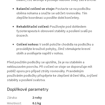
Balanční cvičení ve stoje:
Postavte se na podložku
oběma nohama a snažte se udržet rovnováhu. Tím
zlepšíte koordinaci a posílíte dolní končetiny.
Rehabilitační cvičení:
Používejte pod dohledem
fyzioterapeuta k obnovení stability a posílení svalů po
úrazech.
Cvičení nohou:
V sedě položte chodidla na podložku a
provádějte krouživé pohyby, čímž stimulujete krevní
oběh a uvolňujete napětí v nohou.
Před použitím podložky se ujistěte, že je na stabilním a
neklouzavém povrchu. Při cvičení ve stoje se doporučuje mít
poblíž oporu pro případ ztráty rovnováhy. Pravidelným
používáním podložky přispějete ke zlepšení držení těla, zvýšení
stability a posílení svalstva.
Doplňkové parametry
Záruka
:
2 roky
Hmotnost
:
0.1 kg