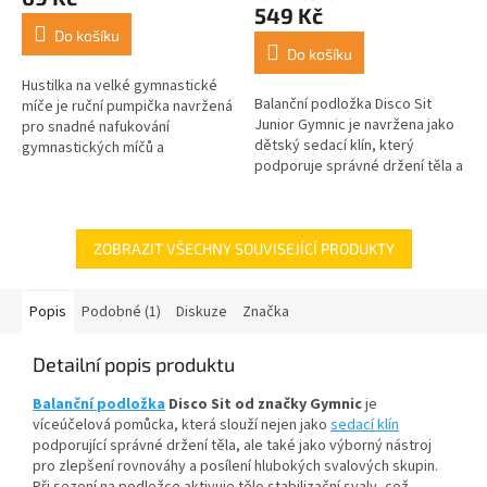
je
549 Kč
4,7
Do košíku
z
Do košíku
5
Hustilka na velké gymnastické
hvězdiček.
Balanční podložka Disco Sit
míče je ruční pumpička navržená
Junior Gymnic je navržena jako
pro snadné nafukování
dětský sedací klín, který
gymnastických míčů a
podporuje správné držení těla a
některých dalších cvičebních a
pomáhá předcházet
rehabilitačních pomůcek,
deformacím páteře. Kromě
včetně dětských...
sezení se také...
ZOBRAZIT VŠECHNY SOUVISEJÍCÍ PRODUKTY
Popis
Podobné (1)
Diskuze
Značka
Detailní popis produktu
Balanční podložka
Disco Sit od značky Gymnic
je
víceúčelová pomůcka, která slouží nejen jako
sedací klín
podporující správné držení těla, ale také jako výborný nástroj
pro zlepšení rovnováhy a posílení hlubokých svalových skupin.
Při sezení na podložce aktivuje tělo stabilizační svaly, což