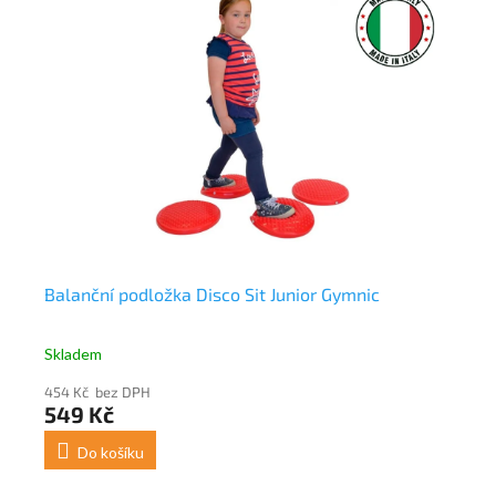
Balanční podložka Disco Sit Junior Gymnic
Ba
Skladem
Sk
454 Kč bez DPH
99
549 Kč
1 
Do košíku