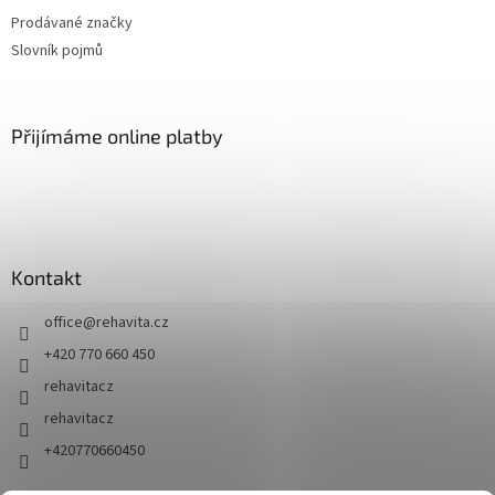
Prodávané značky
Slovník pojmů
Přijímáme online platby
Kontakt
office
@
rehavita.cz
+420 770 660 450
rehavitacz
rehavitacz
+420770660450