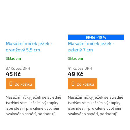
55 Kč
–10 %
Masážní míček ježek -
Masážní míček ježek -
oranžový 5,5 cm
zelený 7 cm
Skladem
Skladem
Průměrné
Průměrné
hodnocení
hodnocení
37 Kč bez DPH
41 Kč bez DPH
produktu
produktu
45 Kč
49 Kč
je
je
5,0
5,0
Do košíku
Do košíku
z
z
5
5
Masážní míčky ježek se středně
Masážní míčky ježek se středně
hvězdiček.
hvězdiček.
tvrdými stimulačními výstupky
tvrdými stimulačními výstupky
jsou ideální pro cílené uvolnění
jsou ideální pro cílené uvolnění
svalového napětí, podporují
svalového napětí, podporují
lepší prokrvení po fyzické
lepší prokrvení po fyzické
aktivitě nebo dlouhém...
aktivitě nebo dlouhém...