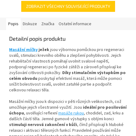
ZOBRAZIT VŠECHNY SOUVISEJÍCÍ PRODUKTY
Popis
Diskuze
Značka
Ostatní informace
Detailní popis produktu
Masážní míčky
ježek
jsou výbornou pomůckou pro regeneraci
svalů, stimulaci krevního oběhu a zlepšení pohyblivosti. Jejich
rehabilitační vlastnosti pomáhají uvolnit svalové napětí,
podporují regeneraci po fyzické zátěži a zároveň přispívají ke
zvyšování citlivosti pokožky.
Díky stimulačním výstupkům po
celém obvodu
poskytují efektivní masáž, která může pomoci
snížit bolestivost svalů, uvolnit zatuhlé partie a podpořit
celkovou relaxaci těla.
Masážní míčky jsou k dispozici v pěti různých velikostech, což
umožňuje jejich všestranné využití. Jsou
ideální pro posilování
úchopu
, uvolňující reflexní
masáže rukou
, chodidel, zad, krku a
dalších částí těla. Jemné gumové výstupky s oblými konci
stimuluji nervová zakončení v kůži
, čímž přispívají k hluboké
relaxaci i aktivaci tělesných funkcí. Pravidelné používání může