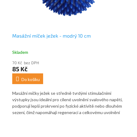
Masážní míček ježek - modrý 10 cm
Ma
Skladem
Sk
70 Kč bez DPH
40
85 Kč
4
Do košíku
Masážní míčky ježek se středně tvrdými stimulačními
Mas
výstupky jsou ideální pro cílené uvolnění svalového napětí,
výs
ro
podporují lepší prokrvení po fyzické aktivitě nebo dlouhém
pod
i,
sezení, čímž napomáhají regeneraci a celkovému uvolnění
sez
lu.
těla. Pravidelným používáním mohou pomoci zmírnit pocit
těl
vné
těžkých nohou a snížit svalovou únavu. Jsou skvělou
těž
pomůckou pro reflexní terapii a lze je využít i k aktivaci
pom