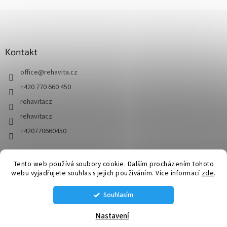
Kontakt
office
@
rehavita.cz
+420 770 660 450
rehavitacz
rehavitacz
+420770660450
Tento web používá soubory cookie. Dalším procházením tohoto
Vytvořil Shoptet
webu vyjadřujete souhlas s jejich používáním. Více informací
zde
.
Souhlasím
Copyright 2026
RehaVita.cz
. Všechna práva vyhrazena.
Upravit
nastavení cookies
Nastavení