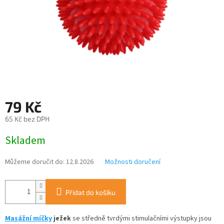
79 Kč
65 Kč bez DPH
Měrná
Skladem
cena:
Můžeme doručit do:
12.8.2026
Možnosti doručení
Přidat do košíku
Masážní míčky
ježek
se středně tvrdými stimulačními výstupky jsou