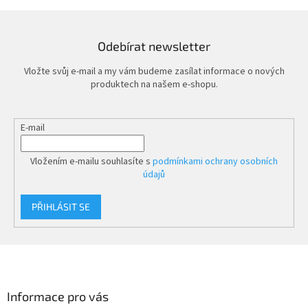
e
akupresurních bodů na chodidlech či dlaních. Díky svým
aku
ideálním rozměrům je můžete mít vždy po ruce – doma, v
ide
kanceláři nebo při cestování.
kan
Odebírat newsletter
y.
Vložte svůj e-mail a my vám budeme zasílat informace o nových
produktech na našem e-shopu.
E-mail
Vložením e-mailu souhlasíte s
podmínkami ochrany osobních
údajů
PŘIHLÁSIT SE
Z
á
p
a
Informace pro vás