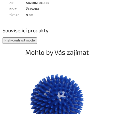
EAN
:
5420063001380
Barva
:
červená
Průměr
:
9 cm
Související produkty
High-contrast mode
Mohlo by Vás zajímat
🎁