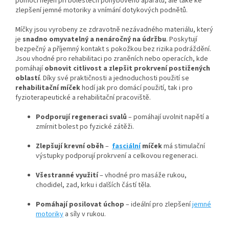
pomoci nejen při bolestech pohybového aparátu, ale také ke
zlepšení jemné motoriky a vnímání dotykových podnětů.
Míčky jsou vyrobeny ze zdravotně nezávadného materiálu, který
je
snadno omyvatelný a nenáročný na údržbu
. Poskytují
bezpečný a příjemný kontakt s pokožkou bez rizika podráždění.
Jsou vhodné pro rehabilitaci po zraněních nebo operacích, kde
pomáhají
obnovit citlivost a zlepšit prokrvení postižených
oblastí
. Díky své praktičnosti a jednoduchosti použití se
rehabilitační míček
hodí jak pro domácí použití, tak i pro
fyzioterapeutické a rehabilitační pracoviště.
Podporují regeneraci svalů
– pomáhají uvolnit napětí a
zmírnit bolest po fyzické zátěži.
Zlepšují krevní oběh
–
fasciální
míček
má stimulační
výstupky podporují prokrvení a celkovou regeneraci.
Všestranné využití
– vhodné pro masáže rukou,
chodidel, zad, krku i dalších částí těla.
Pomáhají posilovat úchop
– ideální pro zlepšení
jemné
motoriky
a síly v rukou.