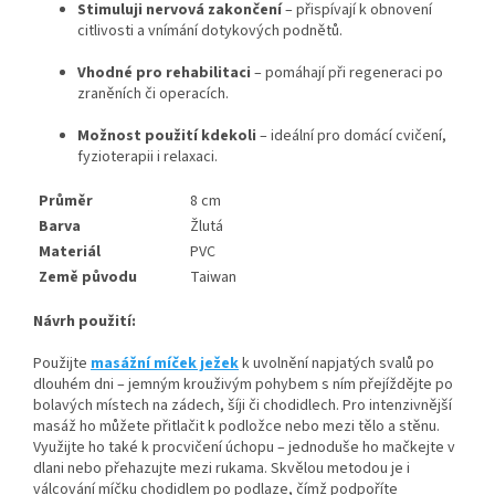
Stimuluji nervová zakončení
– přispívají k obnovení
citlivosti a vnímání dotykových podnětů.
Vhodné pro rehabilitaci
– pomáhají při regeneraci po
zraněních či operacích.
Možnost použití kdekoli
– ideální pro domácí cvičení,
fyzioterapii i relaxaci.
Průměr
8 cm
Barva
Žlutá
Materiál
PVC
Země původu
Taiwan
Návrh použití:
Použijte
masážní míček ježek
k uvolnění napjatých svalů po
dlouhém dni – jemným krouživým pohybem s ním přejíždějte po
bolavých místech na zádech, šíji či chodidlech. Pro intenzivnější
masáž ho můžete přitlačit k podložce nebo mezi tělo a stěnu.
Využijte ho také k procvičení úchopu – jednoduše ho mačkejte v
dlani nebo přehazujte mezi rukama. Skvělou metodou je i
válcování míčku chodidlem po podlaze, čímž podpoříte