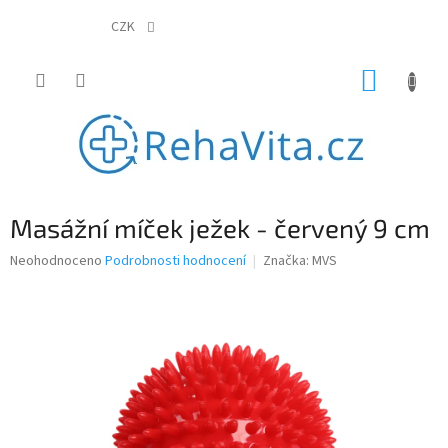
Přejít
na
CZK
obsah
NÁKUP
KOŠÍK
Masážní míček ježek - červený 9 cm
Průměrné
Neohodnoceno
Podrobnosti hodnocení
Značka:
MVS
hodnocení
produktu
je
0,0
z
5
hvězdiček.