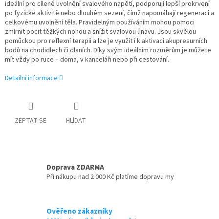
ideální pro cílené uvolnění svalového napětí, podporují lepší prokrvení
po fyzické aktivitě nebo dlouhém sezení, čímž napomáhají regeneraci a
celkovému uvolnění těla. Pravidelným používáním mohou pomoci
zmírnit pocit těžkých nohou a snížit svalovou únavu. Jsou skvělou
pomůckou pro reflexní terapii a lze je využít i k aktivaci akupresurních
bodů na chodidlech či dlaních. Díky svým ideálním rozměrům je můžete
mít vždy po ruce – doma, v kanceláři nebo při cestování.
Detailní informace
ZEPTAT SE
HLÍDAT
Doprava ZDARMA
Při nákupu nad 2 000 Kč platíme dopravu my
Ověřeno zákazníky