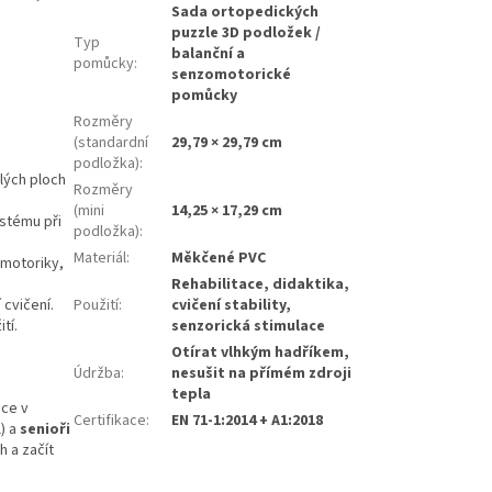
Sada ortopedických
puzzle 3D podložek /
Typ
balanční a
pomůcky
:
senzomotorické
pomůcky
Rozměry
(standardní
29,79 × 29,79 cm
podložka)
:
lých ploch
Rozměry
(mini
14,25 × 17,29 cm
ystému při
podložka)
:
Materiál
:
Měkčené PVC
 motoriky,
Rehabilitace, didaktika,
Použití
:
cvičení stability,
 cvičení.
senzorická stimulace
tí.
Otírat vlhkým hadříkem,
Údržba
:
nesušit na přímém zdroji
tepla
pce v
Certifikace
:
EN 71-1:2014 + A1:2018
l) a
senioři
 a začít