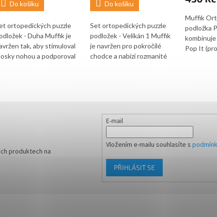
Do košíku
Do košíku
Muffik Ort
et ortopedických puzzle
Set ortopedických puzzle
podložka P
odložek - Duha Muffik je
podložek - Velikán 1 Muffik
kombinuje
avržen tak, aby stimuloval
je navržen pro pokročilé
Pop It (pr
losky nohou a podporoval
chodce a nabízí rozmanité
senzoricko
dravý vývoj chodidel,
3D povrchy, které
funkcí. Je
otníků, kolen a páteře.
napodobují přírodní terény.
rozvoji ch
kládá se z kombinace
Tento set posiluje svaly
motoriky a
vrdých a měkkých
chodidel, kotníků, kolen a
způsob sti
odložek, které nabízejí
středu těla, čímž podporuje
nohy.
eflexní a akupunkturní
správné držení těla a zdravý
E-mail
asáž. Tento set je ideální
vývoj. Je ideální pro
ro prevenci a rehabilitaci
rehabilitaci valgózních
Vložením e-mailu souhlasíte s
podmínk
loché nohy a propadlé
kotníků, prevenci
ých produktech na
lenby. Podložky také
plochonoží a eliminaci chůze
PŘIHLÁSIT SE
ozvíjejí jemnou motoriku,
po špičkách. Podložky také
oordinaci a prostorovou
poskytují reflexní a
rientaci. Díky různorodým
akupunkturní masáž, což
ovrchům a barvám se děti
přispívá k relaxaci a
čí rozeznávat barvy, čísla a
regeneraci unavených