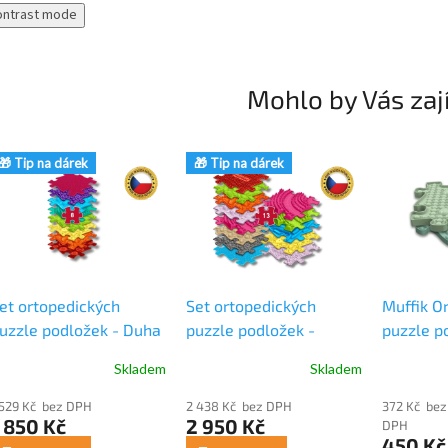
motoriku. Každá hra je...
ontrast mode
Mohlo by Vás zaj
🎁 Tip na dárek
🎁 Tip na dárek
et ortopedických
Set ortopedických
Muffik O
uzzle podložek - Duha
puzzle podložek -
puzzle p
uffik 8 ks
Velikán 1 Muffik
Skladem
Skladem
 529 Kč bez DPH
2 438 Kč bez DPH
372 Kč bez
 850 Kč
2 950 Kč
DPH
450 Kč