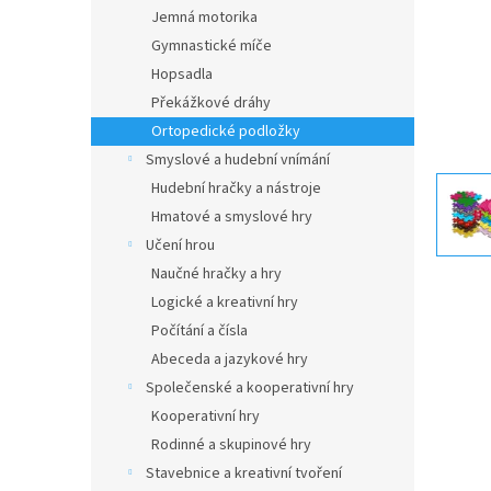
n
Jemná motorika
e
Gymnastické míče
l
Hopsadla
Překážkové dráhy
Ortopedické podložky
Smyslové a hudební vnímání
Hudební hračky a nástroje
Hmatové a smyslové hry
Učení hrou
Naučné hračky a hry
Logické a kreativní hry
Počítání a čísla
Abeceda a jazykové hry
Společenské a kooperativní hry
Kooperativní hry
Rodinné a skupinové hry
Stavebnice a kreativní tvoření