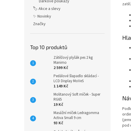
Dárkové poukazy
zatě
🏷️ Akce a slevy
✨ Novinky
Značky
Hla
Top 10 produktů
Zátěžový plyšák pes 2 kg
Manimo
2 599 Kč
Pedálové šlapadlo skládací -
LCD Display MoVeS
1 149 Kč
Molitanový Soft míček - Super
Náv
RG65
19 Kč
Podl
Masážní míček Ledragomma
ordi
Activa Small 9 cm
(jem
93 Kč
pod 