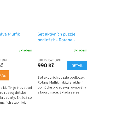
elva Muffik
Set aktivních puzzle
podložek - Rotana -
Muffik
Skladem
Skladem
ez DPH
818 Kč bez DPH
Kč
990 Kč
DETAIL
šíku
Set aktivních puzzle podložek
Rotana Muffik nabízí efektivní
pomůcku pro rozvoj rovnováhy
a Muffik je inovativní
a koordinace. Skládá se ze
o rozvoj dětské
dvou otočných podložek, které
kreativity. Skládá se
stimulují střed těla a...
ančních stupínků,
estavit do tvaru
používat...