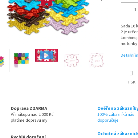
Sada 16 
2 je urče
kombinuj
motoriky 
Detailní 
TISK
Doprava ZDARMA
Ověřeno zákazník
Při nákupu nad 2 000 Kč
100% zákazníků nás
platíme dopravu my
doporučuje
Ochotná zákaznic
Rychlé doručení