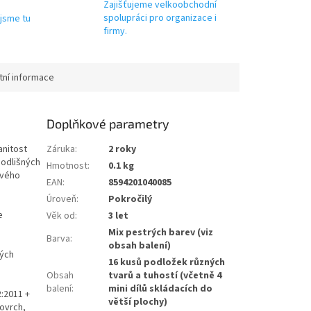
Zajišťujeme velkoobchodní
spolupráci pro organizace i
jsme tu
firmy.
tní informace
Doplňkové parametry
anitost
Záruka
:
2 roky
 odlišných
Hmotnost
:
0.1 kg
ového
EAN
:
8594201040085
Úroveň
:
Pokročilý
e
Věk od
:
3 let
Mix pestrých barev (viz
Barva
:
e
obsah balení)
ných
16 kusů podložek různých
Obsah
tvarů a tuhostí (včetně 4
balení
:
mini dílů skládacích do
:2011 +
větší plochy)
povrch,