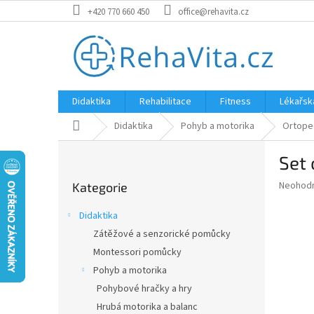
Přejít
+420 770 660 450
office@rehavita.cz
na
obsah
Didaktika
Rehabilitace
Fitness
Lékařsk
Domů
Didaktika
Pohyb a motorika
Ortope
P
Set 
o
Přeskočit
s
Průměr
Neohod
Kategorie
kategorie
t
hodnoce
r
produkt
Didaktika
a
je
Zátěžové a senzorické pomůcky
0,0
n
z
Montessori pomůcky
n
5
í
Pohyb a motorika
hvězdič
p
Pohybové hračky a hry
a
Hrubá motorika a balanc