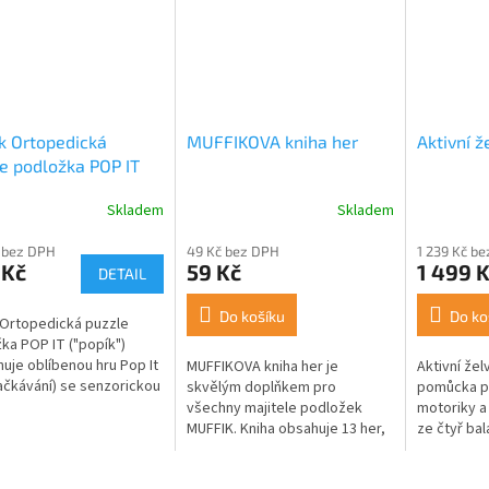
k Ortopedická
MUFFIKOVA kniha her
Aktivní ž
e podložka POP IT
Skladem
Skladem
 bez DPH
49 Kč bez DPH
1 239 Kč b
 Kč
59 Kč
1 499 
DETAIL
Do košíku
Do ko
 Ortopedická puzzle
ka POP IT ("popík")
uje oblíbenou hru Pop It
MUFFIKOVA kniha her je
Aktivní želv
čkávání) se senzorickou
skvělým doplňkem pro
pomůcka pr
pedickou funkcí. Je
všechny majitele podložek
motoriky a 
 dětem při rozvoji chůze
MUFFIK. Kniha obsahuje 13 her,
ze čtyř bal
které pomáhají rozvíjet
které lze s
rovnováhu, koordinaci a
želvy nebo 