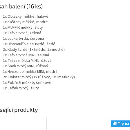
ah balení (16 ks)
1x Oblázky měkké, fialové
1x Kaštany měkké, modré
1x MUFFIK měkký, žlutý
1x Tráva tvrdá, zelená
1x Louka tvrdá, červená
1x Dinosauří vejce tvrdé, šedé
2x Klády tvrdé (1x hnědé, 1x modré)
1x Tráva tvrdá MINI, zelená
1x Tráva měkká MINI, růžová
1x Šnek tvrdý MINI, růžový
1x Hvězdice měkká MINI, modrá
2x Twister tvrdý (1x růžový, 1x limetkový)
1x Pobřeží měkké, šeříkové
1x Ježek tvrdý, žlutý
sející produkty
🎁 Tip na