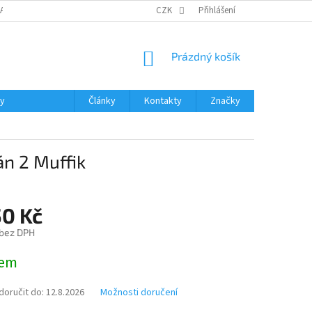
DAJŮ
MOJE OBJEDNÁVKA
VRÁCENÍ ZBOŽÍ
CZK
Přihlášení
DOPRAVA A PLATBA
NÁKUPNÍ
Prázdný košík
KOŠÍK
ky
Články
Kontakty
Značky
án 2 Muffik
50 Kč
 bez DPH
dem
oručit do:
12.8.2026
Možnosti doručení