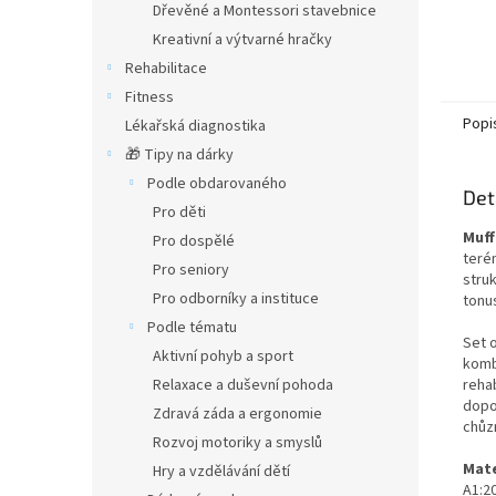
Dřevěné a Montessori stavebnice
Kreativní a výtvarné hračky
Rehabilitace
Fitness
Popi
Lékařská diagnostika
🎁 Tipy na dárky
Podle obdarovaného
Det
Pro děti
Muff
Pro dospělé
terén
Pro seniory
stru
Pro odborníky a instituce
tonus
Podle tématu
Set 
Aktivní pohyb a sport
komb
Relaxace a duševní pohoda
rehab
dopo
Zdravá záda a ergonomie
chůz
Rozvoj motoriky a smyslů
Mate
Hry a vzdělávání dětí
A1:20