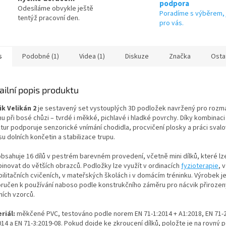
podpora
Odesíláme obvykle ještě
Poradíme s výběrem, 
tentýž pracovní den.
pro vás.
s
Podobné (1)
Videa (1)
Diskuze
Značka
Osta
ailní popis produktu
ik Velikán 2
je sestavený set vystouplých 3D podložek navržený pro rozm
u při bosé chůzi – tvrdé i měkké, pichlavé i hladké povrchy. Díky kombinaci
ktur podporuje senzorické vnímání chodidla, procvičení plosky a práci sval
u dolních končetin a stabilizace trupu.
obsahuje 16 dílů v pestrém barevném provedení, včetně mini dílků, které lz
inovat do větších obrazců. Podložky lze využít v ordinacích
fyzioterapie
, v
ilitačních cvičeních, v mateřských školách i v domácím tréninku. Výrobek j
ručen k používání naboso podle konstrukčního záměru pro nácvik přiroze
ních vzorců.
riál:
měkčené PVC, testováno podle norem EN 71-1:2014 + A1:2018, EN 71-2
14 a EN 71-3:2019-08. Pokud dojde ke zkroucení dílků, položte je na rovný 