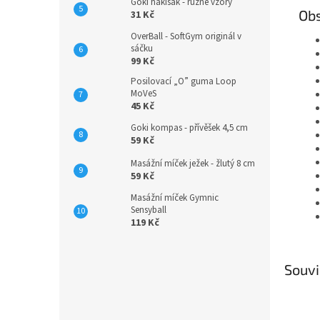
Goki hakisák - různé vzory
Obs
31 Kč
OverBall - SoftGym originál v
sáčku
99 Kč
Posilovací „O” guma Loop
MoVeS
45 Kč
Goki kompas - přívěšek 4,5 cm
59 Kč
Masážní míček ježek - žlutý 8 cm
59 Kč
Masážní míček Gymnic
Sensyball
119 Kč
Souvi