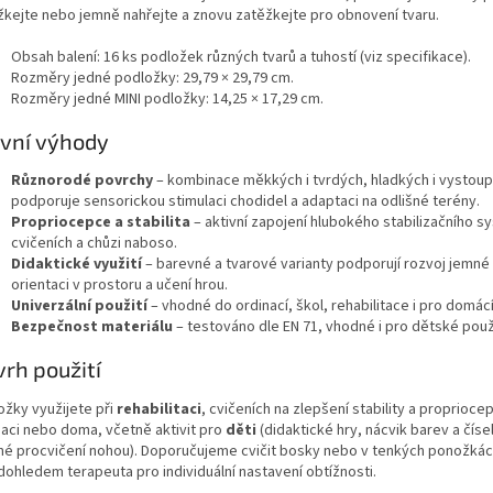
žkejte nebo jemně nahřejte a znovu zatěžkejte pro obnovení tvaru.
Obsah balení: 16 ks podložek různých tvarů a tuhostí (viz specifikace).
Rozměry jedné podložky: 29,79 × 29,79 cm.
Rozměry jedné MINI podložky: 14,25 × 17,29 cm.
vní výhody
Různorodé povrchy
– kombinace měkkých i tvrdých, hladkých i vystoup
podporuje sensorickou stimulaci chodidel a adaptaci na odlišné terény.
Propriocepce a stabilita
– aktivní zapojení hlubokého stabilizačního s
cvičeních a chůzi naboso.
Didaktické využití
– barevné a tvarové varianty podporují rozvoj jemné
orientaci v prostoru a učení hrou.
Univerzální použití
– vhodné do ordinací, škol, rehabilitace i pro domácí
Bezpečnost materiálu
– testováno dle EN 71, vhodné i pro dětské použi
rh použití
ožky využijete při
rehabilitaci
, cvičeních na zlepšení stability a proprioce
naci nebo doma, včetně aktivit pro
děti
(didaktické hry, nácvik barev a číse
né procvičení nohou). Doporučujeme cvičit bosky nebo v tenkých ponožkách
dohledem terapeuta pro individuální nastavení obtížnosti.