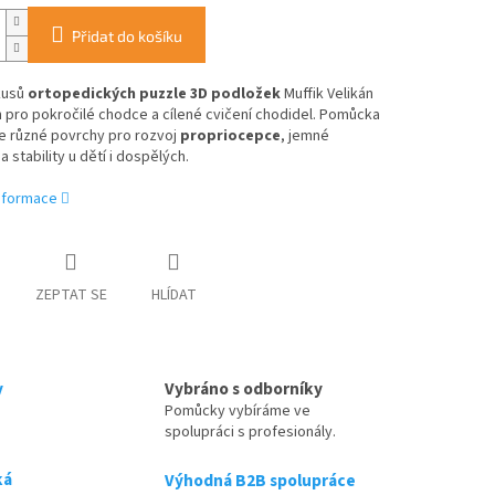
Přidat do košíku
kusů
ortopedických puzzle 3D podložek
Muffik Velikán
n pro pokročilé chodce a cílené cvičení chodidel. Pomůcka
e různé povrchy pro rozvoj
propriocepce
, jemné
a stability u dětí i dospělých.
informace
ZEPTAT SE
HLÍDAT
y
Vybráno s odborníky
Pomůcky vybíráme ve
spolupráci s profesionály.
ká
Výhodná B2B spolupráce