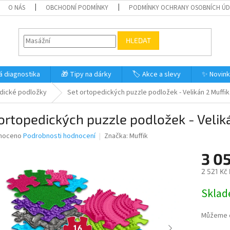
O NÁS
OBCHODNÍ PODMÍNKY
PODMÍNKY OCHRANY OSOBNÍCH Ú
HLEDAT
á diagnostika
🎁 Tipy na dárky
🏷️ Akce a slevy
✨ Novin
dické podložky
Set ortopedických puzzle podložek - Velikán 2 Muffik
ortopedických puzzle podložek - Velik
né
noceno
Podrobnosti hodnocení
Značka:
Muffik
ní
3 0
u
2 521 Kč
Měrná
Skla
cena:
ek.
Můžeme d