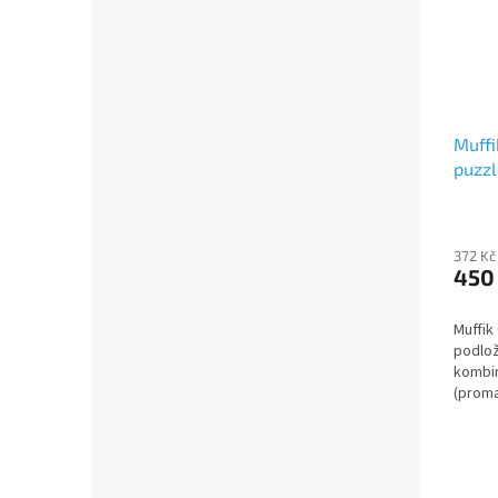
Muffi
puzzl
372 Kč
450
Muffik
podlož
kombin
(proma
a orto
určena
a...