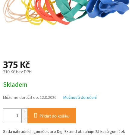
375 Kč
310 Kč bez DPH
Měrná
Skladem
cena:
Můžeme doručit do:
12.8.2026
Možnosti doručení
Přidat do košíku
Sada náhradních gumiček pro Digi Extend obsahuje 25 kusů gumiček