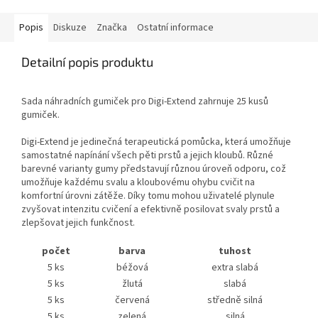
Popis
Diskuze
Značka
Ostatní informace
Detailní popis produktu
Sada náhradních gumiček pro Digi-Extend zahrnuje 25 kusů
gumiček.
Digi-Extend je jedinečná terapeutická pomůcka, která umožňuje
samostatné napínání všech pěti prstů a jejich kloubů. Různé
barevné varianty gumy představují různou úroveň odporu, což
umožňuje každému svalu a kloubovému ohybu cvičit na
komfortní úrovni zátěže. Díky tomu mohou uživatelé plynule
zvyšovat intenzitu cvičení a efektivně posilovat svaly prstů a
zlepšovat jejich funkčnost.
počet
barva
tuhost
5 ks
béžová
extra slabá
5 ks
žlutá
slabá
5 ks
červená
středně silná
5 ks
zelená
silná