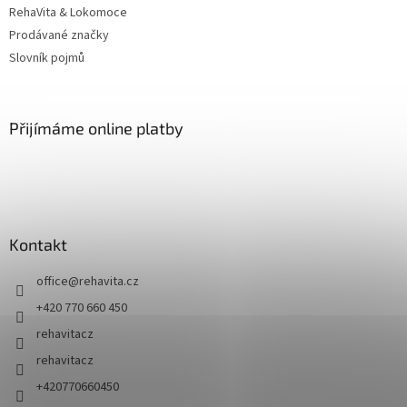
RehaVita & Lokomoce
Prodávané značky
Slovník pojmů
Přijímáme online platby
Kontakt
office
@
rehavita.cz
+420 770 660 450
rehavitacz
rehavitacz
+420770660450