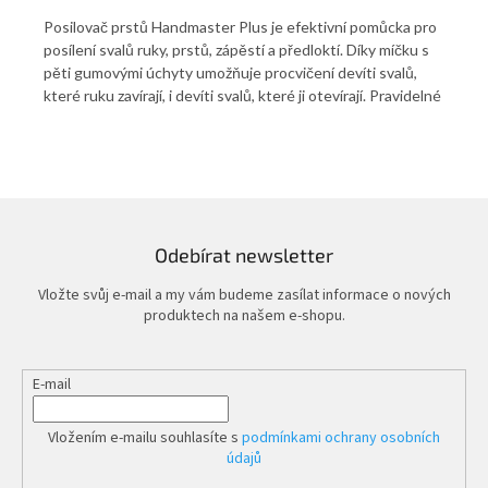
e
Posilovač prstů Handmaster Plus je efektivní pomůcka pro
Pos
a
posílení svalů ruky, prstů, zápěstí a předloktí. Díky míčku s
pom
i,
pěti gumovými úchyty umožňuje procvičení devíti svalů,
koo
které ruku zavírají, i devíti svalů, které ji otevírají. Pravidelné
kte
cvičení podporuje sílu stisku, svalovou rovnováhu a
sva
prokrvení celé paže. Dostupný ve třech úrovních tuhosti.
hla
del
ply
odp
ind
Odebírat newsletter
vho
ter
Vložte svůj e-mail a my vám budeme zasílat informace o nových
produktech na našem e-shopu.
E-mail
Vložením e-mailu souhlasíte s
podmínkami ochrany osobních
údajů