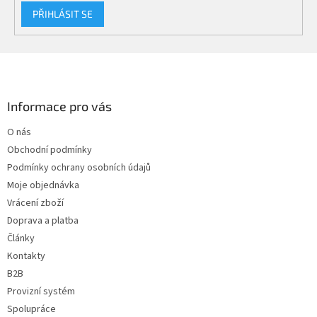
PŘIHLÁSIT SE
Z
á
p
a
Informace pro vás
t
O nás
í
Obchodní podmínky
Podmínky ochrany osobních údajů
Moje objednávka
Vrácení zboží
Doprava a platba
Články
Kontakty
B2B
Provizní systém
Spolupráce