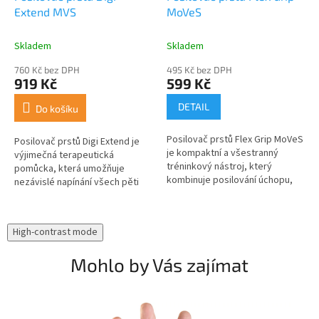
Extend MVS
MoVeS
Skladem
Skladem
760 Kč bez DPH
495 Kč bez DPH
919 Kč
599 Kč
DETAIL
Do košíku
Posilovač prstů Flex Grip MoVeS
Posilovač prstů Digi Extend je
je kompaktní a všestranný
výjimečná terapeutická
tréninkový nástroj, který
pomůcka, která umožňuje
kombinuje posilování úchopu,
nezávislé napínání všech pěti
rozvoj jemné motoriky a
prstů a jejich jednotlivých
izolované cvičení jednotlivých
kloubů. Pomůcka posiluje vnitřní
prstů....
a vnější...
High-contrast mode
Mohlo by Vás zajímat