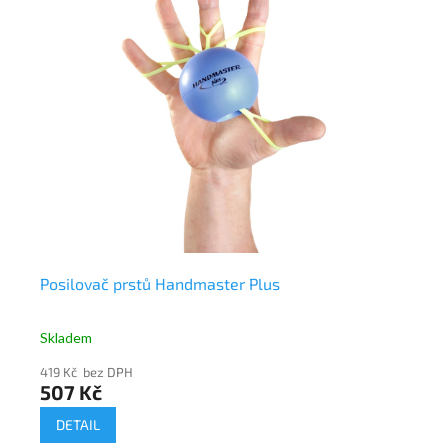
Posilovač prstů Handmaster Plus
Po
Skladem
Sk
419 Kč bez DPH
47
507 Kč
5
DETAIL