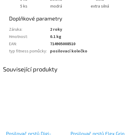
5 ks
modrá
extra silná
Doplňkové parametry
Záruka
:
2 roky
Hmotnost
:
0.1 kg
EAN
:
714905008510
typ fitness pomůcky
:
posilovací kolečko
Související produkty
Posilovač prstů Digi-
Posilovač prstů Flex Grip