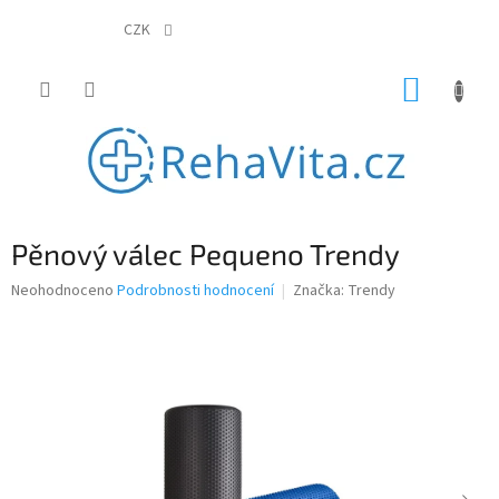
Přejít
na
CZK
obsah
NÁKUP
KOŠÍK
Pěnový válec Pequeno Trendy
Průměrné
Neohodnoceno
Podrobnosti hodnocení
Značka:
Trendy
hodnocení
produktu
je
0,0
z
5
hvězdiček.