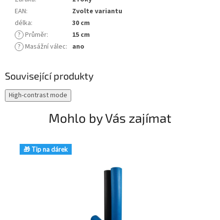
EAN
:
Zvolte variantu
délka
:
30 cm
?
Průměr
:
15 cm
?
Masážní válec
:
ano
Související produkty
High-contrast mode
Mohlo by Vás zajímat
🎁 Tip na dárek