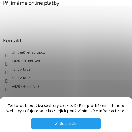
Přijímáme online platby
Kontakt
office
@
rehavita.cz
+420 770 660 450
rehavitacz
rehavitacz
+420770660450
Tento web používá soubory cookie. Dalším procházením tohoto
Vytvořil Shoptet
webu vyjadřujete souhlas s jejich používáním. Více informací
zde
.
Souhlasím
Copyright 2026
RehaVita.cz
. Všechna práva vyhrazena.
Upravit
nastavení cookies