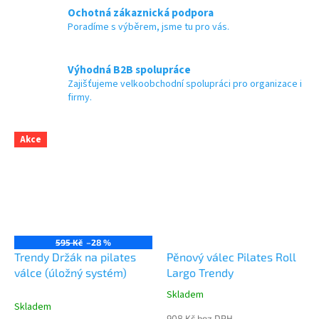
Ochotná zákaznická podpora
Poradíme s výběrem, jsme tu pro vás.
Výhodná B2B spolupráce
Zajišťujeme velkoobchodní spolupráci pro organizace i
firmy.
Akce
595 Kč
–28 %
Trendy Držák na pilates
Pěnový válec Pilates Roll
válce (úložný systém)
Largo Trendy
Skladem
Průměrné
Skladem
hodnocení
908 Kč bez DPH