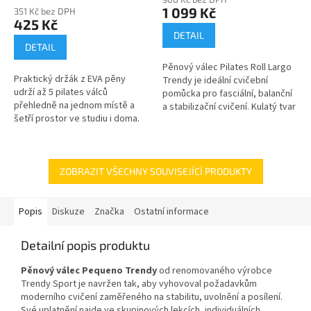
produktu
1 099 Kč
351 Kč bez DPH
je
425 Kč
4,5
DETAIL
z
DETAIL
5
Pěnový válec Pilates Roll Largo
hvězdiček.
Praktický držák z EVA pěny
Trendy je ideální cvičební
udrží až 5 pilates válců
pomůcka pro fasciální, balanční
přehledně na jednom místě a
a stabilizační cvičení. Kulatý tvar
šetří prostor ve studiu i doma.
válce je vhodný pro rolování,
Otvory jsou navržené pro válce
protahování a...
o průměru 15 cm, takže vše...
ZOBRAZIT VŠECHNY SOUVISEJÍCÍ PRODUKTY
Popis
Diskuze
Značka
Ostatní informace
Detailní popis produktu
Pěnový válec Pequeno Trendy
od renomovaného výrobce
Trendy Sport je navržen tak, aby vyhovoval požadavkům
moderního cvičení zaměřeného na stabilitu, uvolnění a posílení.
Své uplatnění najde ve skupinových lekcích, individuálních