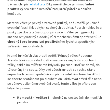
trénincích i při
rehabilitaci
. Díky menší délce je
mimořádně
praktický
pro cílené uvolnění zad, krční páteře a dolních
končetin.
Materiál válce je pevný a zároveň pružný, což umožňuje účinné
uvolnění fascií i hlubokých svalových struktur. Povrch neklouže a
poskytuje dostatečný odpor při cvičení. Válec je hygienický,
snadno omyvatelný a odolný vůči mechanickému opotřebení. Je
vhodný i pro intenzivní používání
ve fyzioterapeutických
zařízeních nebo studiích.
Kromě funkčních vlastností potěší Pěnový válec Pequeno
Trendy také svou skladností – snadno se vejde do sportovní
tašky, takže ho můžete mít kdykoliv po ruce. Hodí se domů, do
tělocvičny i na cesty. Díky své všestrannosti se rychle stane
nepostradatelným společníkem při pravidelném tréninku. Ať už
se chcete protáhnout po dlouhém dni, aktivovat střed těla nebo
se věnovat cílenému uvolnění svalů, tento válec je připraven
kdykoliv pomoci.
Kompaktní velikost
– vhodný na cestování i do menších
prostor.