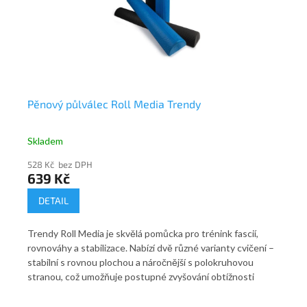
Pěnový půlválec Roll Media Trendy
Ma
Skladem
Sk
528 Kč bez DPH
52
639 Kč
6
DETAIL
Mas
Trendy Roll Media je skvělá pomůcka pro trénink fascií,
efe
rovnováhy a stabilizace. Nabízí dvě různé varianty cvičení –
Jeh
stabilní s rovnou plochou a náročnější s polokruhovou
bol
stranou, což umožňuje postupné zvyšování obtížnosti
roz
od
tréninku podle individuálních potřeb uživatele. Rovná
vyr
plocha poskytuje bezpečnou oporu pro rehabilitační a