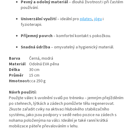
Pevný a odolný materiál
– dlouhá životnost i při častém
používání.
Univerzální využití
– ideální pro
pilates
,
jógu
i
fyzioterapii.
Příjemný povrch
– komfortní kontakt s pokožkou.
Snadná údržba
– omyvatelný a hygienický materiál.
Barva
Černá, modrá
Materiál
Odolná EVA pěna
Délka
30 cm
Průměr
15 cm
Hmotnost
cca 250 g
Návrh použití:
Použijte válec k uvolnění svalů po tréninku – jemným přejížděním
po stehnech, lýtkách a zádech pomůžete tělu regenerovat.
Zkuste zařadit cviky na aktivaci hlubokého stabilizačního
systému, jako jsou podpory v sedě nebo pozice na zádech s
nohama položenýma na válci. Ideální je také ranní krátká
mobilizace páteře převalováním v lehu.