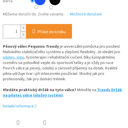
Barva
Můžeme doručit do:
Zvolte variantu
Možnosti doručení
Přidat do košíku
Pěnový válec Pequeno Trendy
je univerzální pomůcka pro posílení
hlubokého stabilizačního systému a zlepšení flexibility. Je ideální pro
pilates, jógu
, fyzioterapii i rehabilitační cvičení. Díky kompaktnímu
rozměru se pohodlně vejde do sportovní tašky a je vždy po ruce.
Povrch válce je pevný, odolný a zároveň příjemný na dotek. Kvalitní
pěna udržuje tvar i při intenzivním používání. Vhodný jak pro
profesionály, tak pro domácí trénink.
Hledáte praktický držák na tyto válce?
Mrkněte na
Trendy Držák
na pilates válce (úložný systém)
.
Detailní informace