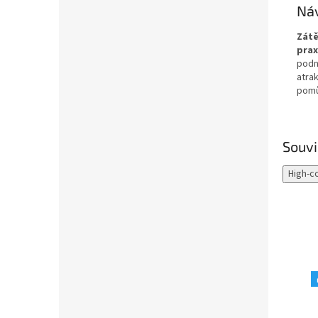
Náv
Zátě
prax
podn
atrak
pomů
Souvi
High-c
Akce
Akce
🎁 Tip na dárek
🎁 Tip na dárek