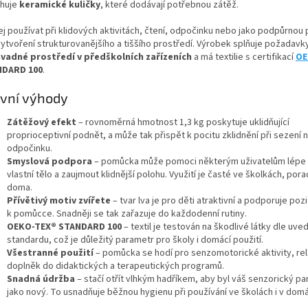
huje
keramické
kuličky
, které dodávají potřebnou zátěž.
jej používat při klidových aktivitách, čtení, odpočinku nebo jako podpůrno
vytvoření strukturovanějšího a tiššího prostředí. Výrobek splňuje požadavk
vadné prostředí v předškolních zařízeních
a má textilie s certifikací
OE
NDARD 100
.
vní výhody
Zátěžový efekt
– rovnoměrná hmotnost 1,3 kg poskytuje uklidňující
proprioceptivní podnět, a může tak přispět k pocitu zklidnění při sezení 
odpočinku.
Smyslová podpora
– pomůcka může pomoci některým uživatelům lépe 
vlastní tělo a zaujmout klidnější polohu. Využití je časté ve školkách, pora
doma.
Přívětivý motiv zvířete
– tvar lva je pro děti atraktivní a podporuje pozi
k pomůcce. Snadněji se tak zařazuje do každodenní rutiny.
OEKO-TEX® STANDARD 100
– textil je testován na škodlivé látky dle uv
standardu, což je důležitý parametr pro školy i domácí použití.
Všestranné použití
– pomůcka se hodí pro senzomotorické aktivity, rela
doplněk do didaktických a terapeutických programů.
Snadná údržba
– stačí otřít vlhkým hadříkem, aby byl váš senzorický pa
jako nový. To usnadňuje běžnou hygienu při používání ve školách i v domá