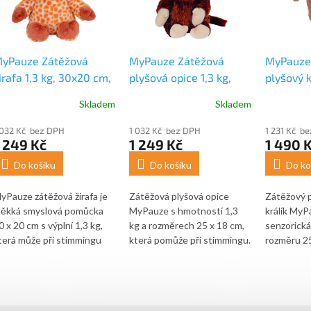
yPauze Zátěžová
MyPauze Zátěžová
MyPauze
irafa 1,3 kg, 30x20 cm,
plyšová opice 1,3 kg,
plyšový k
eko-Tex
25x18 cm, Oeko-Tex
x 20 cm,
Skladem
Skladem
 032 Kč bez DPH
1 032 Kč bez DPH
1 231 Kč b
 249 Kč
1 249 Kč
1 490 
Do košíku
Do košíku
Do ko
yPauze zátěžová žirafa je
Zátěžová plyšová opice
Zátěžový 
ěkká smyslová pomůcka
MyPauze s hmotností 1,3
králík MyP
0 x 20 cm s výplní 1,3 kg,
kg a rozměrech 25 x 18 cm,
senzorick
terá může při stimmingu
která pomůže při stimmingu.
rozměru 25
odpořit zklidnění, pocit
Napomáhá zklidnění a
pro děti od
ezpečí a smyslovou
navozuje objímající pocit
položení n
egulaci díky kombinaci
dětem, které potřebují
náruče můž
lubokého tlaku a příjemné
podpořit soustředění nebo
klidu, bez