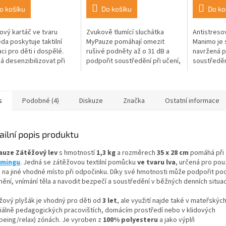
o košíku
Do košíku
Do ko
nový kartáč ve tvaru
Zvukově tlumící sluchátka
Antistreso
a poskytuje taktilní
MyPauze pomáhají omezit
Manimo je
aci pro děti i dospělé.
rušivé podněty až o 31 dB a
navržená 
 desenzibilizovat při
podpořit soustředění při učení,
soustředěn
vé přecitlivělosti nebo
práci i v senzitivně náročném
stresu. Pov
 stimulovat při snížené...
prostředí. Jsou vhodná pro
sametově h
děti i...
dotek, což.
s
Podobné (4)
Diskuze
Značka
Ostatní informace
ailní popis produktu
uze Zátěžový lev
s hmotností
1,3 kg
a rozměrech
35 x 28 cm
pomáhá
při
mmingu
. Jedná se zátěžovou textilní pomůcku
ve tvaru lva
, určená pro použ
 na jiné vhodné místo při odpočinku. Díky své hmotnosti může podpořit poc
nění, vnímání těla a navodit bezpečí a soustředění v běžných denních situac
žový plyšák je vhodný pro děti od
3 let
, ale využití najde také v mateřskýc
iálně pedagogických pracovištích, domácím prostředí nebo v klidových
lbeing/relax) zónách. Je vyroben z
100% polyesteru
a jako výplň