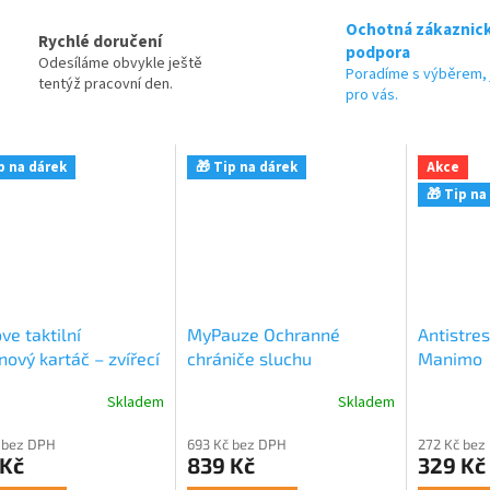
Ochotná zákaznic
Rychlé doručení
podpora
Odesíláme obvykle ještě
Poradíme s výběrem, 
tentýž pracovní den.
pro vás.
p na dárek
🎁 Tip na dárek
Akce
🎁 Tip na
ve taktilní
MyPauze Ochranné
Antistre
onový kartáč – zvířecí
chrániče sluchu
Manimo
v (medvěd)
(sluchátka) 31 dB
Skladem
Skladem
 bez DPH
693 Kč bez DPH
272 Kč bez
 Kč
839 Kč
329 Kč