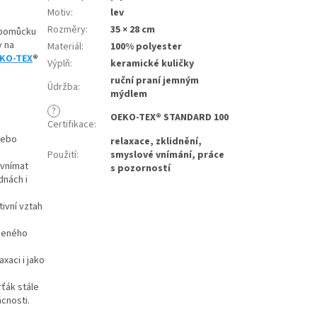
Motiv
:
lev
Rozměry
:
35 × 28 cm
u pomůcku
y na
Materiál
:
100% polyester
KO-TEX
®
Výplň
:
keramické kuličky
ruční praní jemným
Údržba
:
mýdlem
?
OEKO-TEX® STANDARD 100
Certifikace
:
nebo
relaxace, zklidnění,
Použití
:
smyslové vnímání, práce
vnímat
s pozorností
dnách i
tivní vztah
edeného
xaci i jako
rťák stále
cnosti.