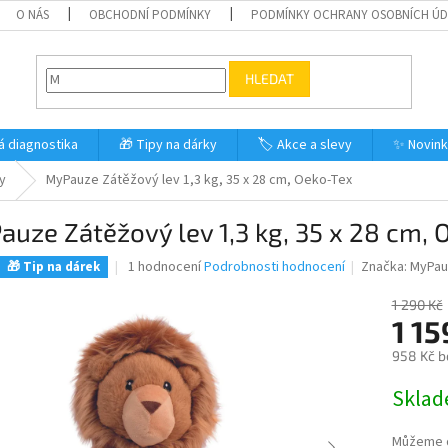
O NÁS
OBCHODNÍ PODMÍNKY
PODMÍNKY OCHRANY OSOBNÍCH Ú
HLEDAT
á diagnostika
🎁 Tipy na dárky
🏷️ Akce a slevy
✨ Novin
y
MyPauze Zátěžový lev 1,3 kg, 35 x 28 cm, Oeko-Tex
uze Zátěžový lev 1,3 kg, 35 x 28 cm, 
Průměrné
1 hodnocení
Podrobnosti hodnocení
Značka:
MyPa
🎁 Tip na dárek
hodnocení
produktu
1 290 Kč
je
1 15
5,0
958 Kč b
z
5
Měrná
Skla
hvězdiček.
cena:
Můžeme d