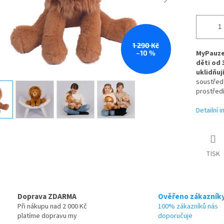
1 290 Kč
–10 %
MyPauze
děti od 3
uklidňuj
soustředě
prostředí
Detailní 
TISK
Doprava ZDARMA
Ověřeno zákazník
Při nákupu nad 2 000 Kč
100% zákazníků nás
platíme dopravu my
doporučuje