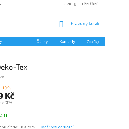
DAJŮ
MOJE OBJEDNÁVKA
VRÁCENÍ ZBOŽÍ
CZK
Přihlášení
DOPRAVA A PLATBA
NÁKUPNÍ
Prázdný košík
KOŠÍK
ky
Články
Kontakty
Značky
Oeko-Tex
uze
–10 %
9 Kč
ez DPH
dem
oručit do:
10.8.2026
Možnosti doručení