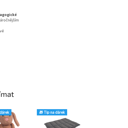
dagogické
 náročnějším
ové
ímat
 dárek
🎁 Tip na dárek
🎁 Tip na dárek