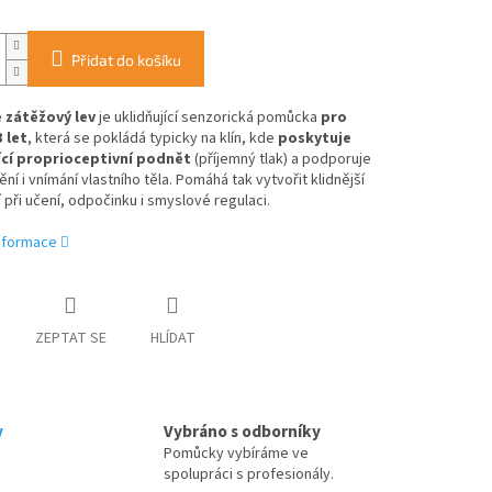
Přidat do košíku
 zátěžový lev
je uklidňující senzorická pomůcka
pro
 let
, která se pokládá typicky na klín, kde
poskytuje
ící proprioceptivní podnět
(příjemný tlak) a podporuje
ní i vnímání vlastního těla.
Pomáhá tak vytvořit klidnější
 při učení, odpočinku i smyslové regulaci.
informace
ZEPTAT SE
HLÍDAT
y
Vybráno s odborníky
Pomůcky vybíráme ve
spolupráci s profesionály.