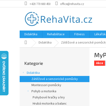
Přejít
+420 770 660 450
office@rehavita.cz
na
obsah
Didaktika
Rehabilitace
Fitness
Lékařsk
Domů
Didaktika
Zátěžové a senzorické pomůck
P
MyPa
o
Přeskočit
s
Kategorie
kategorie
Akce
t
r
Didaktika
a
Zátěžové a senzorické pomůcky
n
Montessori pomůcky
n
í
Pohyb a motorika
p
Pohybové hračky a hry
a
Hrubá motorika a balanc