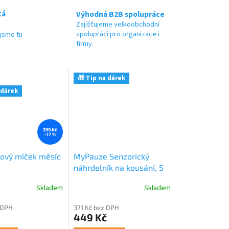
ká
Výhodná B2B spolupráce
Zajišťujeme velkoobchodní
spolupráci pro organizace i
jsme tu
firmy.
🎁 Tip na dárek
 dárek
399 Kč
–17 %
sový míček měsíc
MyPauze Senzorický
náhrdelník na kousání, 5
ks
Skladem
Skladem
 DPH
371 Kč bez DPH
449 Kč