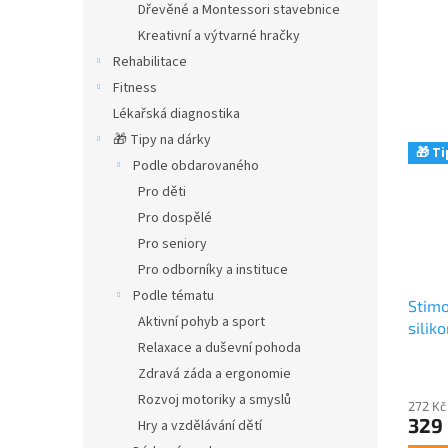
Dřevěné a Montessori stavebnice
Kreativní a výtvarné hračky
Rehabilitace
Fitness
Lékařská diagnostika
🎁 Tipy na dárky
🎁 Ti
Podle obdarovaného
Pro děti
Pro dospělé
Pro seniory
Pro odborníky a instituce
Podle tématu
Stimo
Aktivní pohyb a sport
silik
Relaxace a duševní pohoda
moti
Zdravá záda a ergonomie
Rozvoj motoriky a smyslů
272 Kč
329
Hry a vzdělávání dětí