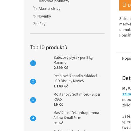
Dárkové poukazy
D
🏷️ Akce a slevy
✨ Novinky
Siliko
Značky
medvěd
stimul
Pomáhá
dotyko
naopak
Top 10 produktů
Zátěžový plyšák pes 2 kg
Popi
Manimo
2 599 Kč
Pedálové šlapadlo skládací -
Det
LCD Display MoVeS
1 149 Kč
MyPa
sti
Molitanový Soft míček - Super
nebo
RG65
19 Kč
zklid
Masážní míček Ledragomma
Zátě
Activa Small 9 cm
spec
93 Kč
(wel