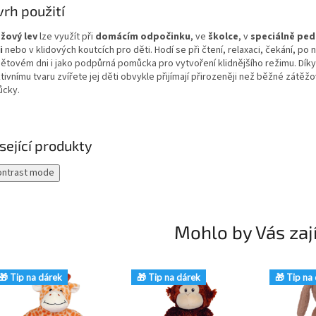
rh použití
žový lev
lze využít při
domácím odpočinku
, ve
školce
, v
speciálně pe
i
nebo v klidových koutcích pro děti. Hodí se při čtení, relaxaci, čekání, po
ětovém dni i jako podpůrná pomůcka pro vytvoření klidnějšího režimu. Díky
tivnímu tvaru zvířete jej děti obvykle přijímají přirozeněji než běžné zátěž
cky.
sející produkty
ontrast mode
Mohlo by Vás zaj
🎁 Tip na dárek
🎁 Tip na dárek
🎁 Tip na