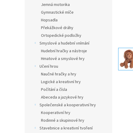
n
Jemná motorika
e
Gymnastické míče
l
Hopsadla
Překážkové dráhy
Ortopedické podložky
Smyslové a hudební vnímání
Hudební hračky a nástroje
Hmatové a smyslové hry
Učení hrou
Naučné hračky a hry
Logické a kreativní hry
Počítání a čísla
Abeceda a jazykové hry
Společenské a kooperativní hry
Kooperativní hry
Rodinné a skupinové hry
Stavebnice a kreativní tvoření