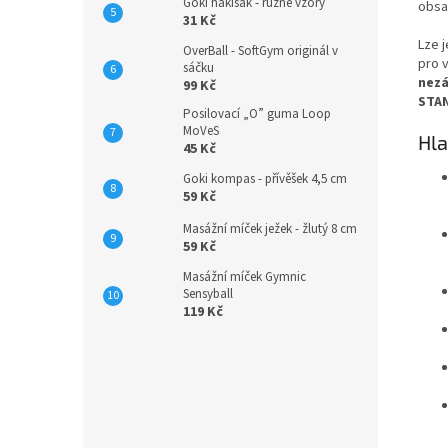
Goki hakisák - různé vzory
obsa
31 Kč
Lze 
OverBall - SoftGym originál v
pro 
sáčku
nezá
99 Kč
STA
Posilovací „O” guma Loop
MoVeS
Hla
45 Kč
Goki kompas - přívěšek 4,5 cm
59 Kč
Masážní míček ježek - žlutý 8 cm
59 Kč
Masážní míček Gymnic
Sensyball
119 Kč