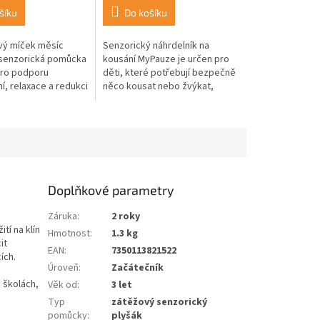
šíku
Do košíku
vý míček měsíc
Senzorický náhrdelník na
 senzorická pomůcka
kousání MyPauze je určen pro
pro podporu
děti, které potřebují bezpečně
í, relaxace a redukci
něco kousat nebo žvýkat,
rch míčku je
vyhledávají uklidňující
ebký a příjemný na
smyslovou stimulaci. Měkký
..
potravinářský...
Doplňkové parametry
Záruka
:
2 roky
ití na klín
Hmotnost
:
1.3 kg
it
EAN
:
7350113821522
ích.
Úroveň
:
Začátečník
h školách,
Věk od
:
3 let
Typ
zátěžový senzorický
pomůcky
:
plyšák