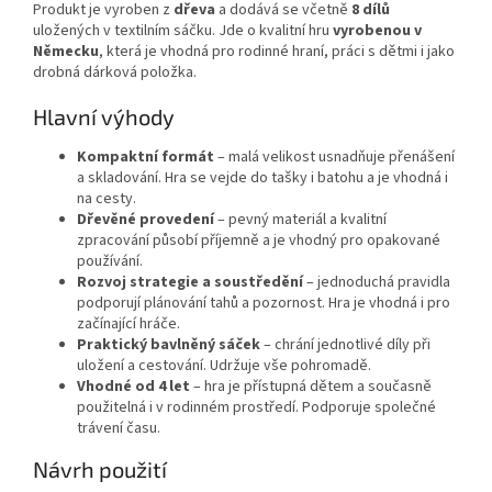
Produkt je vyroben z
dřeva
a dodává se včetně
8 dílů
uložených v textilním sáčku. Jde o kvalitní hru
vyrobenou v
Německu
, která je vhodná pro rodinné hraní, práci s dětmi i jako
drobná dárková položka.
Hlavní výhody
Kompaktní formát
– malá velikost usnadňuje přenášení
a skladování. Hra se vejde do tašky i batohu a je vhodná i
na cesty.
Dřevěné provedení
– pevný materiál a kvalitní
zpracování působí příjemně a je vhodný pro opakované
používání.
Rozvoj strategie a soustředění
– jednoduchá pravidla
podporují plánování tahů a pozornost. Hra je vhodná i pro
začínající hráče.
Praktický bavlněný sáček
– chrání jednotlivé díly při
uložení a cestování. Udržuje vše pohromadě.
Vhodné od 4 let
– hra je přístupná dětem a současně
použitelná i v rodinném prostředí. Podporuje společné
trávení času.
Návrh použití