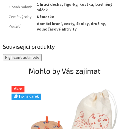
1 hrací deska, figurky, kostka, bavlněný
Obsah balení
:
sáček
Země výroby
:
Německo
domácí hraní, cesty, školky, družiny,
Použití
:
volnočasové aktivity
Související produkty
High-contrast mode
Mohlo by Vás zajímat
Akce
✨
🎁 Tip na dárek
🎁