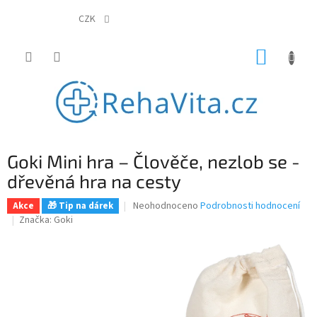
Přejít
na
CZK
obsah
NÁKUP
KOŠÍK
Goki Mini hra – Člověče, nezlob se -
dřevěná hra na cesty
Průměrné
Neohodnoceno
Podrobnosti hodnocení
Akce
🎁 Tip na dárek
hodnocení
Značka:
Goki
produktu
je
0,0
z
5
hvězdiček.