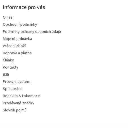
p
a
Informace pro vás
t
O nás
í
Obchodní podmínky
Podmínky ochrany osobních údajů
Moje objednávka
Vrácení zboží
Doprava a platba
Články
Kontakty
B2B
Provizní systém
Spolupráce
RehaVita & Lokomoce
Prodávané značky
Slovník pojmů