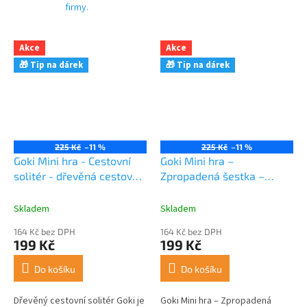
firmy.
Akce
Akce
🎁 Tip na dárek
🎁 Tip na dárek
225 Kč
–11 %
225 Kč
–11 %
Goki Mini hra - Cestovní
Goki Mini hra –
solitér - dřevěná cestovní
Zpropadená šestka –
hra s kolíky
dřevěná cestovní kostková
hra s kolíky
Skladem
Skladem
164 Kč bez DPH
164 Kč bez DPH
199 Kč
199 Kč
Do košíku
Do košíku
Dřevěný cestovní solitér Goki je
Goki Mini hra – Zpropadená