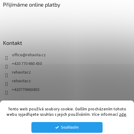
Přijímáme online platby
Kontakt
office
@
rehavita.cz
+420 770 660 450
rehavitacz
rehavitacz
+420770660450
Tento web používá soubory cookie. Dalším procházením tohoto
Vytvořil Shoptet
webu vyjadřujete souhlas s jejich používáním. Více informací
zde
.
Souhlasím
Copyright 2026
RehaVita.cz
. Všechna práva vyhrazena.
Upravit