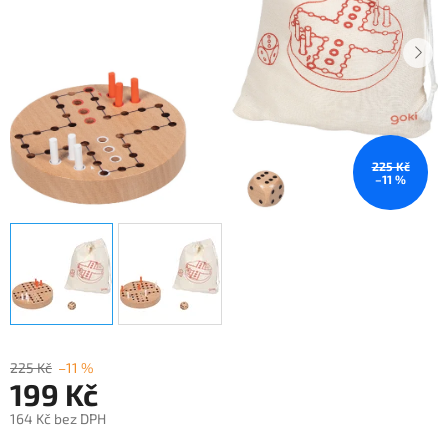
225 Kč
–11 %
225 Kč
–11 %
199 Kč
164 Kč bez DPH
Měrná