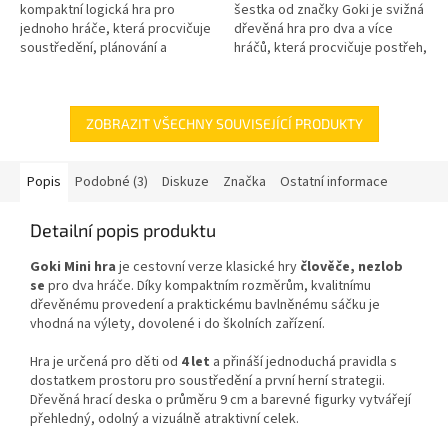
kompaktní logická hra pro
šestka od značky Goki je svižná
jednoho hráče, která procvičuje
dřevěná hra pro dva a více
soustředění, plánování a
hráčů, která procvičuje postřeh,
strategické myšlení. Díky
koncentraci a rychlé
malému formátu, dřevěnému
rozhodování. Díky
provedení...
kompaktnímu...
ZOBRAZIT VŠECHNY SOUVISEJÍCÍ PRODUKTY
Popis
Podobné (3)
Diskuze
Značka
Ostatní informace
Detailní popis produktu
Goki Mini hra
je cestovní verze klasické hry
člověče, nezlob
se
pro dva hráče. Díky kompaktním rozměrům, kvalitnímu
dřevěnému provedení a praktickému bavlněnému sáčku je
vhodná na výlety, dovolené i do školních zařízení.
Hra je určená pro děti od
4 let
a přináší jednoduchá pravidla s
dostatkem prostoru pro soustředění a první herní strategii.
Dřevěná hrací deska o průměru 9 cm a barevné figurky vytvářejí
přehledný, odolný a vizuálně atraktivní celek.