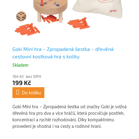
y,
Goki Mini hra – Zpropadená šestka – dřevěná
Go
cestovní kostková hra s kolíky
Skladem
Sk
164 Kč bez DPH
24
199 Kč
2
Do košíku
Goki Mini hra – Zpropadená šestka od značky Goki je svižná
Gok
,
dřevěná hra pro dva a více hráčů, která procvičuje postřeh,
hra
ou a
koncentraci a rychlé rozhodování. Díky kompaktnímu
roz
provedení je vhodná i na cesty a rodinné hraní.
pro
ško