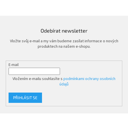
Odebírat newsletter
Vložte svůj e-mail a my vám budeme zasílat informace o nových
produktech na našem e-shopu.
E-mail
Vložením e-mailu souhlasíte s
podmínkami ochrany osobních
údajů
PŘIHLÁSIT SE
Z
á