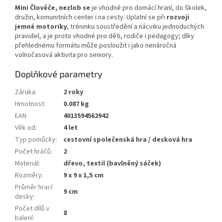
Mini Člověče, nezlob se
je vhodné pro domácí hraní, do školek,
družin, komunitních center i na cesty. Uplatní se při
rozvoji
jemné motoriky
, tréninku soustředění a nácviku jednoduchých
pravidel, a je proto vhodné pro děti, rodiče i pedagogy; díky
přehlednému formátu může posloužit i jako nenáročná
volnočasová aktivita pro seniory.
Doplňkové parametry
Záruka
:
2 roky
Hmotnost
:
0.087 kg
EAN
:
4013594562942
Věk od
:
4 let
Typ pomůcky
:
cestovní společenská hra / desková hra
Počet hráčů
:
2
Materiál
:
dřevo, textil (bavlněný sáček)
Rozměry
:
9 x 9 x 1,5 cm
Průměr hrací
9 cm
desky
:
Počet dílů v
8
balení
: