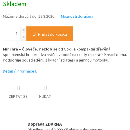
Skladem
cena:
Můžeme doručit do:
12.8.2026
Možnosti doručení
Přidat do košíku
Mini hra – Člověče, nezlob se
od Goki je kompaktní dřevěná
společenská hra pro dva hráče, vhodná na cesty i na krátké hraní doma.
Podporuje soustředění, základní strategii a jemnou motoriku.
Detailní informace
ZEPTAT SE
HLÍDAT
Doprava ZDARMA
Při nákupu nad 2 000 Kč platíme dopravu my