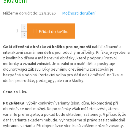
Skladem
Můžeme doručit do:
12.8.2026
Možnosti doručení
Přidat do košíku
Goki dřevěná obrázková knížka pro nejmenší
nabízí zábavné a
interaktivní seznámení dětí s jednoduchými příběhy. Knížka je vyrobena
z kvalitního dřeva a má barevné obrázky, které podporují rozvoj
motoriky a vizuální vnímání. Je ideální pro malé děti a poskytuje
dlouhotrvající zábavu. Díky pevnému dřevěnému zpracování je
bezpečná a odolná. Perfektní volba pro děti od 12 měsíců. Knížka je
ideální pro rodiče, pedagogy, ale i pro školky.
Cena za 1 ks.
POZNÁMKA:
Výběr konkrétní varianty (slon, dům, lokomotiva) při
objednávce není možný. Do poznámky však můžete uvést, kterou
variantu preferujete, a pokud bude skladem, zašleme ji. V případě, že
daná varianta skladem nebude, vyhrazujeme si právo zaslat náhodně
vybranou variantu. Při objednávce více kusů zašleme různé varianty.