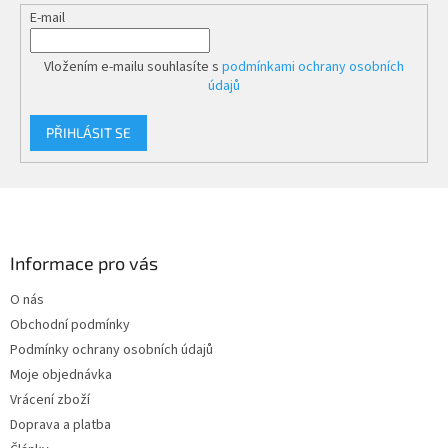
E-mail
Vložením e-mailu souhlasíte s
podmínkami ochrany osobních
údajů
PŘIHLÁSIT SE
Z
á
p
a
Informace pro vás
t
O nás
í
Obchodní podmínky
Podmínky ochrany osobních údajů
Moje objednávka
Vrácení zboží
Doprava a platba