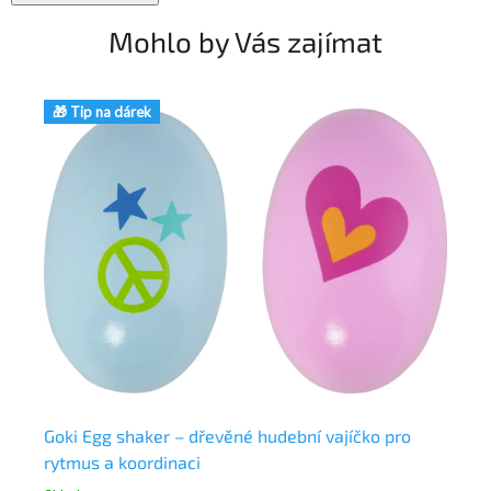
Mohlo by Vás zajímat
🎁 Tip na dárek
🎁
 6
Goki Egg shaker – dřevěné hudební vajíčko pro
Go
rytmus a koordinaci