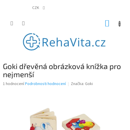
Přejít
na
CZK
obsah
NÁKUP
KOŠÍK
Goki dřevěná obrázková knížka pro
nejmenší
Průměrné
1 hodnocení
Podrobnosti hodnocení
Značka:
Goki
hodnocení
produktu
je
5,0
z
5
hvězdiček.