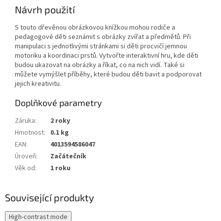
Návrh použití
S touto dřevěnou obrázkovou knížkou mohou rodiče a
pedagogové děti seznámit s obrázky zvířat a předmětů. Při
manipulaci s jednotlivými stránkami si děti procvičí jemnou
motoriku a koordinaci prstů. Vytvořte interaktivní hru, kde děti
budou ukazovat na obrázky a říkat, co na nich vidí. Také si
můžete vymýšlet příběhy, které budou děti bavit a podporovat
jejich kreativitu.
Doplňkové parametry
Záruka
:
2 roky
Hmotnost
:
0.1 kg
EAN
:
4013594586047
Úroveň
:
Začátečník
Věk od
:
1 roku
Související produkty
High-contrast mode