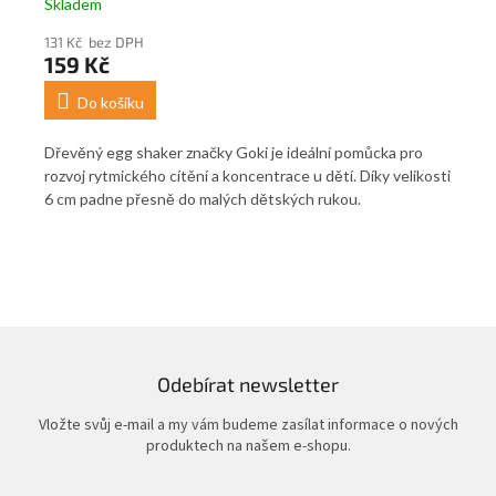
Skladem
Sk
131 Kč bez DPH
186
159 Kč
2
Do košíku
Dřevěný egg shaker značky Goki je ideální pomůcka pro
Zrc
o
rozvoj rytmického cítění a koncentrace u dětí. Díky velikosti
se 
dná
6 cm padne přesně do malých dětských rukou.
roz
ob
naci
pro
pro
Odebírat newsletter
Vložte svůj e-mail a my vám budeme zasílat informace o nových
produktech na našem e-shopu.