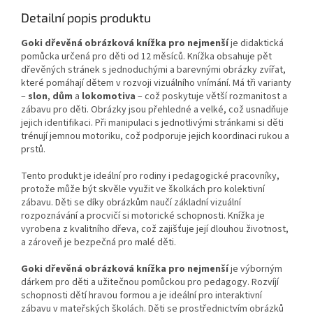
Detailní popis produktu
Goki dřevěná obrázková knížka pro nejmenší
je didaktická
pomůcka určená pro děti od 12 měsíců. Knížka obsahuje pět
dřevěných stránek s jednoduchými a barevnými obrázky zvířat,
které pomáhají dětem v rozvoji vizuálního vnímání. Má tři varianty
–
slon
,
dům
a
lokomotiva
– což poskytuje větší rozmanitost a
zábavu pro děti. Obrázky jsou přehledné a velké, což usnadňuje
jejich identifikaci. Při manipulaci s jednotlivými stránkami si děti
trénují jemnou motoriku, což podporuje jejich koordinaci rukou a
prstů.
Tento produkt je ideální pro rodiny i pedagogické pracovníky,
protože může být skvěle využit ve školkách pro kolektivní
zábavu. Děti se díky obrázkům naučí základní vizuální
rozpoznávání a procvičí si motorické schopnosti. Knížka je
vyrobena z kvalitního dřeva, což zajišťuje její dlouhou životnost,
a zároveň je bezpečná pro malé děti.
Goki dřevěná obrázková knížka pro nejmenší
je výborným
dárkem pro děti a užitečnou pomůckou pro pedagogy. Rozvíjí
schopnosti dětí hravou formou a je ideální pro interaktivní
zábavu v mateřských školách. Děti se prostřednictvím obrázků