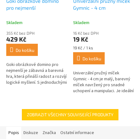
Goki obrázkové domino
Univerzální pružný míček
pro nejmenší
Gymnic - 4 cm
Skladem
Skladem
355 Kč bez DPH
16 Kč bez DPH
429 Kč
19 Kč
Měrná
19 Kč / 1 ks
Do košíku
cena:
Do košíku
Goki obrázkové domino pro
nejmenší je zábavná a barevná
Univerzální pružný míček
hra, která přináší radost a rozvíjí
Gymnic - 4 cm je malý, barevný
logické myšlení. S jednoduchými
míček navržený pro snadné
a přehlednými obrázky je ideální
uchopení a manipulaci. Je ideální
pro první seznámení...
pro různé zábavné hry, ať už
individuální nebo skupinové....
ZOBRAZIT VŠECHNY SOUVISEJÍCÍ PRODUKTY
Popis
Diskuze
Značka
Ostatní informace