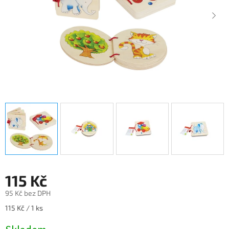
115 Kč
95 Kč bez DPH
Měrná
115 Kč / 1 ks
cena: