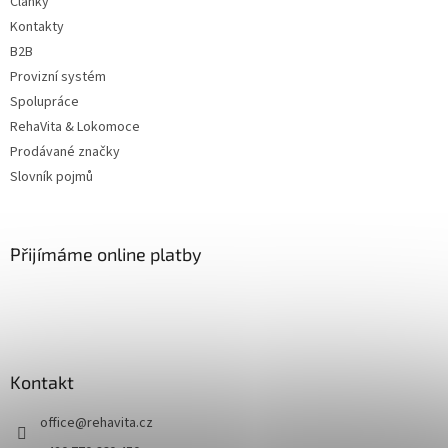
Články
Kontakty
B2B
Provizní systém
Spolupráce
RehaVita & Lokomoce
Prodávané značky
Slovník pojmů
Přijímáme online platby
Kontakt
office
@
rehavita.cz