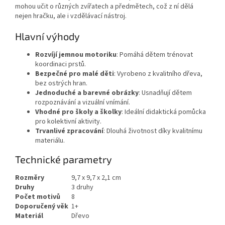
mohou učit o různých zvířatech a předmětech, což z ní dělá
nejen hračku, ale i vzdělávací nástroj.
Hlavní výhody
Rozvíjí jemnou motoriku
: Pomáhá dětem trénovat
koordinaci prstů.
Bezpečné pro malé děti
: Vyrobeno z kvalitního dřeva,
bez ostrých hran.
Jednoduché a barevné obrázky
: Usnadňují dětem
rozpoznávání a vizuální vnímání.
Vhodné pro školy a školky
: Ideální didaktická pomůcka
pro kolektivní aktivity.
Trvanlivé zpracování
: Dlouhá životnost díky kvalitnímu
materiálu.
Technické parametry
Rozměry
9,7 x 9,7 x 2,1 cm
Druhy
3 druhy
Počet motivů
8
Doporučený věk
1+
Materiál
Dřevo