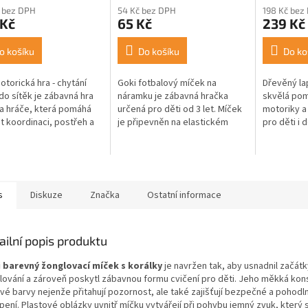
 bez DPH
54 Kč bez DPH
198 Kč bez
 Kč
65 Kč
239 Kč
o košíku
Do košíku
Do ko
otorická hra - chytání
Goki fotbalový míček na
Dřevěný la
do sítěk je zábavná hra
náramku je zábavná hračka
skvělá pom
a hráče, která pomáhá
určená pro děti od 3 let. Míček
motoriky a 
et koordinaci, postřeh a
je připevněn na elastickém
pro děti i 
í rychlost. Hráči se snaží
náramku, který se snadno
dřevěné ty
filcový míček do...
nasazuje na zápěstí. Děti
je vyhloube
mohou trénovat...
s
Diskuze
Značka
Ostatní informace
ailní popis produktu
 barevný žonglovací míček s korálky
je navržen tak, aby usnadnil začátk
lování a zároveň poskytl zábavnou formu cvičení pro děti. Jeho měkká kon
vé barvy nejenže přitahují pozornost, ale také zajišťují bezpečné a pohodl
ení. Plastové oblázky uvnitř míčku vytvářejí při pohybu jemný zvuk, který 