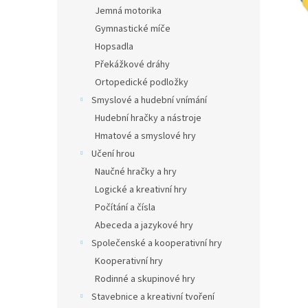
n
Jemná motorika
e
Gymnastické míče
l
Hopsadla
Překážkové dráhy
Ortopedické podložky
Smyslové a hudební vnímání
Hudební hračky a nástroje
Hmatové a smyslové hry
Učení hrou
Naučné hračky a hry
Logické a kreativní hry
Počítání a čísla
Abeceda a jazykové hry
Společenské a kooperativní hry
Kooperativní hry
Rodinné a skupinové hry
Stavebnice a kreativní tvoření