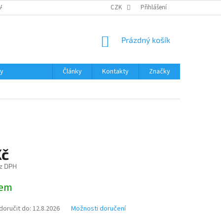
DAJŮ
MOJE OBJEDNÁVKA
VRÁCENÍ ZBOŽÍ
CZK
Přihlášení
DOPRAVA A PLATBA
NÁKUPNÍ
Prázdný košík
KOŠÍK
ky
Články
Kontakty
Značky
Kč
z DPH
dem
oručit do:
12.8.2026
Možnosti doručení