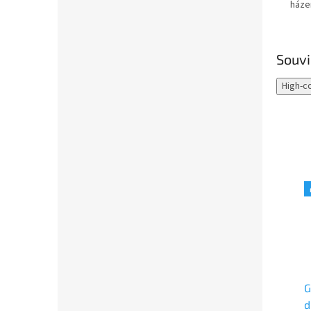
házen
Souvi
High-c
Akce
Akce
🎁 Tip na dárek
🎁 Tip na dárek
Goki házecí hra - hod
Goki hakisák - různé
G
pytlíkem na cíl
vzory
d