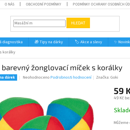
O NÁS
OBCHODNÍ PODMÍNKY
PODMÍNKY OCHRANY OSOBNÍCH Ú
HLEDAT
á diagnostika
🎁 Tipy na dárky
🏷️ Akce a slevy
✨ Novin
s korálky
 barevný žonglovací míček s korálky
Průměrné
Neohodnoceno
Podrobnosti hodnocení
Značka:
Goki
 na dárek
hodnocení
produktu
59 
je
49 Kč be
0,0
z
Měrná
Skla
5
cena:
hvězdiček.
Můžeme d