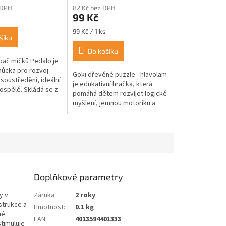
 DPH
82 Kč bez DPH
99 Kč
Měrná
99 Kč / 1 ks
šíku
cena:
Do košíku
pač míčků Pedalo je
ůcka pro rozvoj
Goki dřevěné puzzle - hlavolam
soustředění, ideální
je edukativní hračka, která
dospělé. Skládá se z
pomáhá dětem rozvíjet logické
čky, na jejímž vrchu
myšlení, jemnou motoriku a
ní pro malou...
prostorovou představivost.
Nabízí tři varianty s různými...
Doplňkové parametry
y v
Záruka
:
2 roky
strukce a
Hmotnost
:
0.1 kg
né
EAN
:
4013594401333
stimuluje