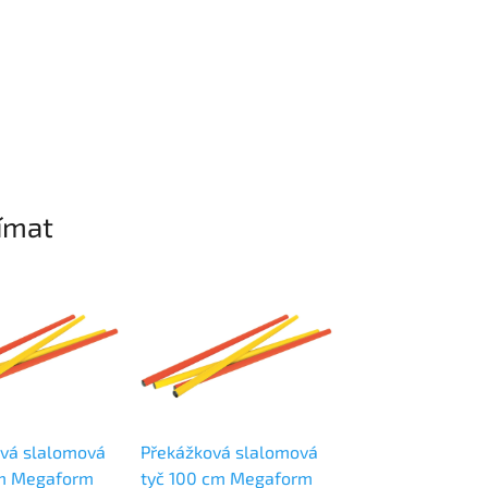
ímat
🎁 Tip na dárek
vá slalomová
Překážková slalomová
Goki motorická h
cm Megaform
tyč 100 cm Megaform
chytání míčku do