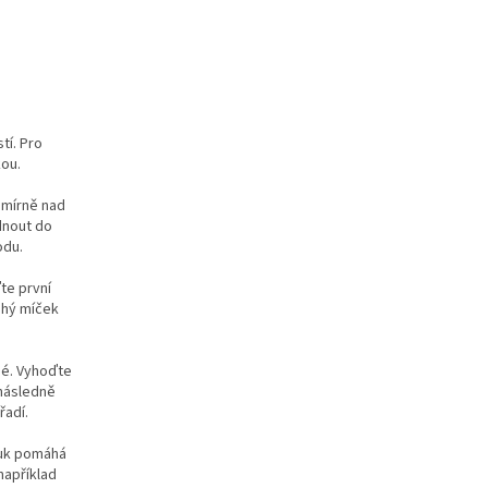
tí. Pro
kou.
 mírně nad
dnout do
odu.
te první
uhý míček
hé. Vyhoďte
 následně
řadí.
vuk pomáhá
například