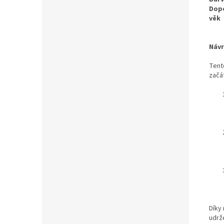
Dop
věk
Návr
Tent
začá
Díky
udrž