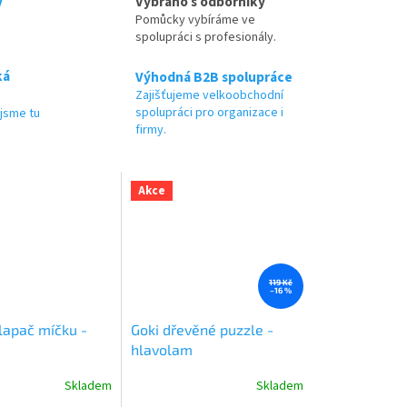
y
Vybráno s odborníky
Pomůcky vybíráme ve
spolupráci s profesionály.
ká
Výhodná B2B spolupráce
Zajišťujeme velkoobchodní
spolupráci pro organizace i
jsme tu
firmy.
Akce
119 Kč
–16 %
lapač míčku -
Goki dřevěné puzzle -
hlavolam
Skladem
Skladem