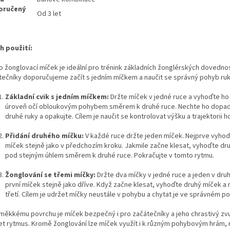
oručený
Od 3 let
h použití:
o žonglovací míček je ideální pro trénink základních žonglérských dovednos
tečníky doporučujeme začít s jedním míčkem a naučit se správný pohyb ru
Základní cvik s jedním míčkem:
Držte míček v jedné ruce a vyhoďte ho
úroveň očí obloukovým pohybem směrem k druhé ruce. Nechte ho dopa
druhé ruky a opakujte. Cílem je naučit se kontrolovat výšku a trajektorii h
Přidání druhého míčku:
V každé ruce držte jeden míček. Nejprve vyhoď
míček stejně jako v předchozím kroku. Jakmile začne klesat, vyhoďte dr
pod stejným úhlem směrem k druhé ruce. Pokračujte v tomto rytmu.
Žonglování se třemi míčky:
Držte dva míčky v jedné ruce a jeden v dru
první míček stejně jako dříve. Když začne klesat, vyhoďte druhý míček a
třetí. Cílem je udržet míčky neustále v pohybu a chytat je ve správném po
 měkkému povrchu je míček bezpečný i pro začátečníky a jeho chrastivý z
et rytmus. Kromě žonglování lze míček využít i k různým pohybovým hrám, 