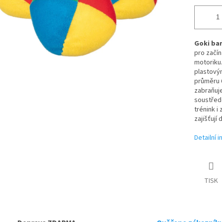
Goki bar
pro začín
motoriku
plastovým
průměru 
zabraňuj
soustředě
trénink i
zajišťují
Detailní 
TISK