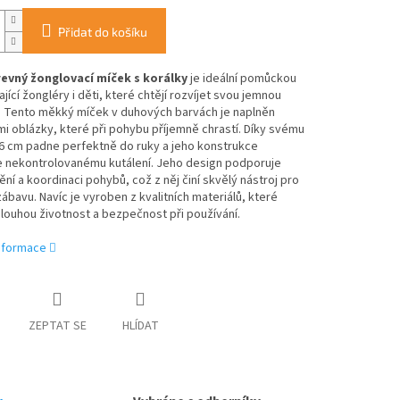
Přidat do košíku
evný žonglovací míček s korálky
je ideální pomůckou
ající žongléry i děti, které chtějí rozvíjet svou jemnou
. Tento měkký míček v duhových barvách je naplněn
i oblázky, které při pohybu příjemně chrastí. Díky svému
6 cm padne perfektně do ruky a jeho konstrukce
e nekontrolovanému kutálení. Jeho design podporuje
ní a koordinaci pohybů, což z něj činí skvělý nástroj pro
 zábavu. Navíc je vyroben z kvalitních materiálů, které
 dlouhou životnost a bezpečnost při používání.
informace
ZEPTAT SE
HLÍDAT