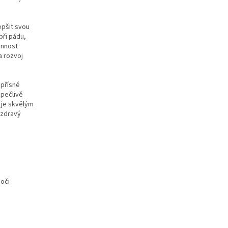
epšit svou
při pádu,
annost
a rozvoj
 přísné
 pečlivě
 je skvělým
 zdravý
 oči