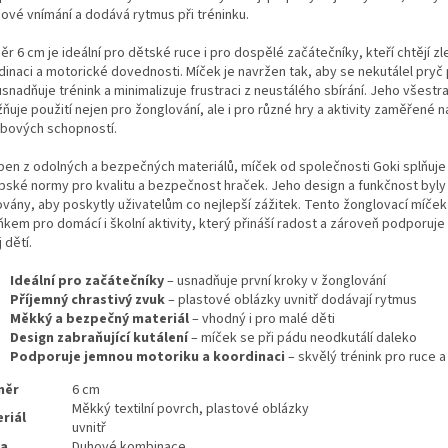
hové vnímání a dodává rytmus při tréninku.
r 6 cm je ideální pro dětské ruce i pro dospělé začátečníky, kteří chtějí zl
dinaci a motorické dovednosti. Míček je navržen tak, aby se nekutálel pryč 
snadňuje trénink a minimalizuje frustraci z neustálého sbírání. Jeho všestr
uje použití nejen pro žonglování, ale i pro různé hry a aktivity zaměřené n
bových schopností.
ben z odolných a bezpečných materiálů, míček od společnosti Goki splňuje
pské normy pro kvalitu a bezpečnost hraček. Jeho design a funkčnost byly
ovány, aby poskytly uživatelům co nejlepší zážitek. Tento žonglovací míček
ňkem pro domácí i školní aktivity, který přináší radost a zároveň podporuje
 dětí.
Ideální pro začátečníky
– usnadňuje první kroky v žonglování
Příjemný chrastivý zvuk
– plastové oblázky uvnitř dodávají rytmus
Měkký a bezpečný materiál
– vhodný i pro malé děti
Design zabraňující kutálení
– míček se při pádu neodkutálí daleko
Podporuje jemnou motoriku a koordinaci
– skvělý trénink pro ruce a
měr
6 cm
Měkký textilní povrch, plastové oblázky
riál
uvnitř
va
Duhové kombinace