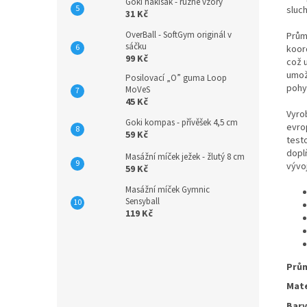
Goki hakisák - různé vzory
sluc
31 Kč
OverBall - SoftGym originál v
Průmě
sáčku
koor
99 Kč
což u
umožň
Posilovací „O” guma Loop
pohy
MoVeS
45 Kč
Vyro
Goki kompas - přívěšek 4,5 cm
evro
59 Kč
test
dopl
Masážní míček ježek - žlutý 8 cm
vývoj
59 Kč
Masážní míček Gymnic
Sensyball
119 Kč
Prů
Mate
Bar