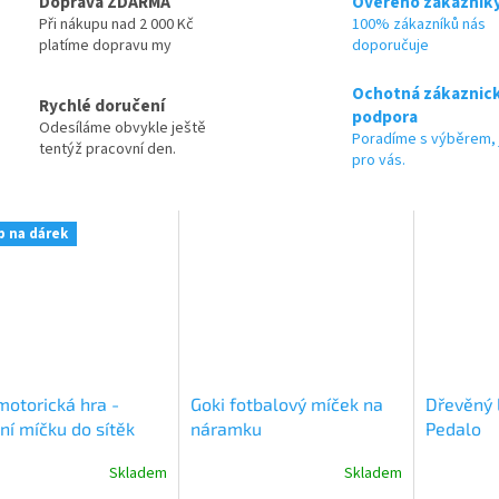
Doprava ZDARMA
Ověřeno zákazník
Při nákupu nad 2 000 Kč
100% zákazníků nás
platíme dopravu my
doporučuje
Ochotná zákaznic
Rychlé doručení
podpora
Odesíláme obvykle ještě
Poradíme s výběrem, 
tentýž pracovní den.
pro vás.
p na dárek
motorická hra -
Goki fotbalový míček na
Dřevěný 
ní míčku do sítěk
náramku
Pedalo
Skladem
Skladem