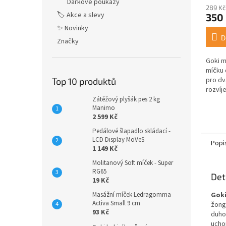
Dárkové poukazy
289 Kč
🏷️ Akce a slevy
350
✨ Novinky
D
Značky
Goki m
míčku 
pro dv
Top 10 produktů
rozvíj
reakčn
Zátěžový plyšák pes 2 kg
Manimo
chytit 
2 599 Kč
Pedálové šlapadlo skládací -
LCD Display MoVeS
Popi
1 149 Kč
Molitanový Soft míček - Super
RG65
Det
19 Kč
Goki
Masážní míček Ledragomma
Activa Small 9 cm
žong
93 Kč
duho
uchop