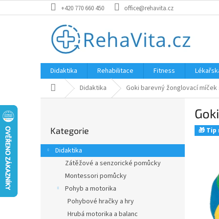
Přejít
+420 770 660 450
office@rehavita.cz
na
obsah
Didaktika
Rehabilitace
Fitness
Lékařsk
Domů
Didaktika
Goki barevný žonglovací míček 
P
Goki
o
Přeskočit
s
Kategorie
kategorie
🎁 Tip
t
r
Didaktika
a
Zátěžové a senzorické pomůcky
n
Montessori pomůcky
n
í
Pohyb a motorika
p
Pohybové hračky a hry
a
Hrubá motorika a balanc