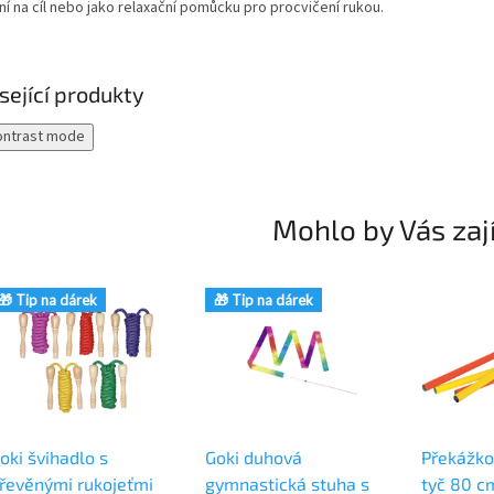
í na cíl nebo jako relaxační pomůcku pro procvičení rukou.
sející produkty
ontrast mode
Mohlo by Vás zaj
🎁 Tip na dárek
🎁 Tip na dárek
oki švihadlo s
Goki duhová
Překážko
řevěnými rukojeťmi
gymnastická stuha s
tyč 80 