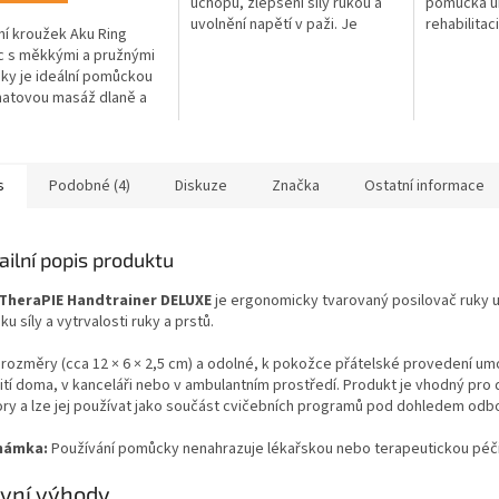
úchopu, zlepšení síly rukou a
pomůcka ur
uvolnění napětí v paži. Je
rehabilitac
í kroužek Aku Ring
ideální pro rehabilitaci po
zápěstí. D
 s měkkými a pružnými
úrazech nebo operacích
kompaktním
ky je ideální pomůckou
rukou,...
pro použití.
atovou masáž dlaně a
 Díky svým výstupkům
uje pokožku, čímž
uje...
s
Podobné (4)
Diskuze
Značka
Ostatní informace
ailní popis produktu
TheraPIE Handtrainer DELUXE
je ergonomicky tvarovaný posilovač ruky 
ku síly a vytrvalosti ruky a prstů.
 rozměry (cca 12 × 6 × 2,5 cm) a odolné, k pokožce přátelské provedení um
ití doma, v kanceláři nebo v ambulantním prostředí. Produkt je vhodný pro 
ory a lze jej používat jako součást cvičebních programů pod dohledem odbo
námka:
Používání pomůcky nenahrazuje lékařskou nebo terapeutickou péči
vní výhody