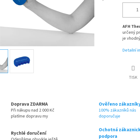
AFH Ther
určený pr
je vhodný
Detailní 
TISK
Doprava ZDARMA
Ověřeno zákazník
Při nákupu nad 2 000 Kč
100% zákazníků nás
platíme dopravu my
doporučuje
Ochotná zákaznic
Rychlé doručení
podpora
Odesíláme obvykle ještě