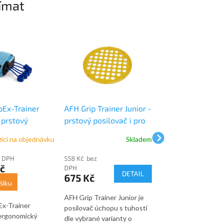
ímat
Ex-Trainer
AFH Grip Trainer Junior -
AFH Prstový exp
 prstový
prstový posilovač i pro
Premium – sada 
č ruky
menší ruce - 24 cm
zici na objednávku
Skladem
z DPH
558 Kč bez
310 Kč bez DPH
č
375 Kč
DPH
DETAIL
675 Kč
šíku
Do košíku
AFH Grip Trainer Junior je
x-Trainer
AFH Prstový expan
posilovač úchopu s tuhostí
 ergonomický
Premium je sada 3 
dle vybrané varianty o