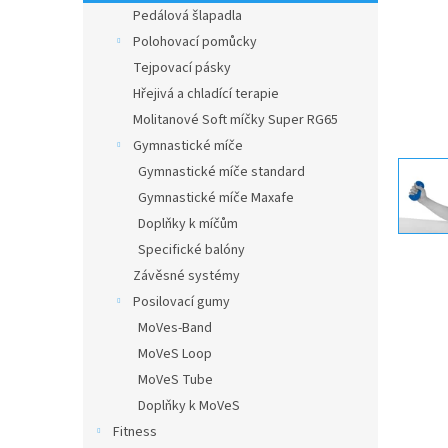
n
Pedálová šlapadla
e
Polohovací pomůcky
l
Tejpovací pásky
Hřejivá a chladící terapie
Molitanové Soft míčky Super RG65
Gymnastické míče
Gymnastické míče standard
Gymnastické míče Maxafe
Doplňky k míčům
Specifické balóny
Závěsné systémy
Posilovací gumy
MoVes-Band
MoVeS Loop
MoVeS Tube
Doplňky k MoVeS
Fitness