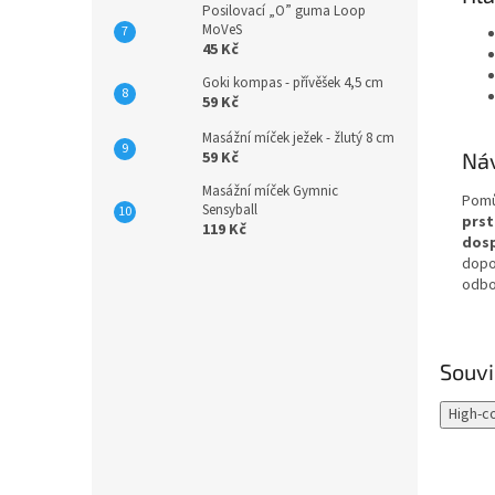
Posilovací „O” guma Loop
MoVeS
45 Kč
Goki kompas - přívěšek 4,5 cm
59 Kč
Masážní míček ježek - žlutý 8 cm
Náv
59 Kč
Masážní míček Gymnic
Pomů
Sensyball
prst
119 Kč
dos
dopor
odbo
Souvi
High-c