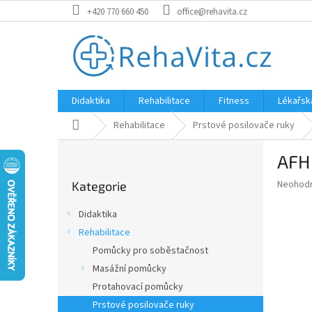
Přejít
+420 770 660 450
office@rehavita.cz
na
obsah
Didaktika
Rehabilitace
Fitness
Lékařsk
Domů
Rehabilitace
Prstové posilovače ruky
P
AFH 
o
Přeskočit
s
Průměr
Neohod
Kategorie
kategorie
t
hodnoce
r
produkt
Didaktika
a
je
Rehabilitace
0,0
n
z
Pomůcky pro soběstačnost
n
5
í
Masážní pomůcky
hvězdič
p
Protahovací pomůcky
a
Prstové posilovače ruky