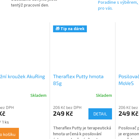
Poradíme s výběrem, 
tentýž pracovní den.
pro vás.
🎁 Tip na dárek
žní kroužek AkuRing
Theraflex Putty hmota
Posilovač
85g
MoVeS
Skladem
Skladem
Průměrné
hodnocení
bez DPH
206 Kč bez DPH
206 Kč bez
produktu
Kč
249 Kč
249 Kč
je
DETAIL
5,0
/ 1 ks
z
Theraflex Putty je terapeutická
Posilovač 
5
hmota určená k posilování
je ergonom
o košíku
hvězdiček.