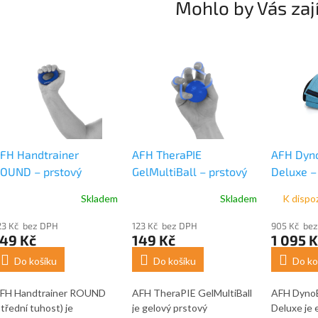
Mohlo by Vás zaj
FH Handtrainer
AFH TheraPIE
AFH Dyno
OUND – prstový
GelMultiBall – prstový
Deluxe –
ruhový posilovač ruky
tréninkový míček
posilova
Skladem
Skladem
K dispo
střední tuhost, tmavě
odrý)
23 Kč bez DPH
123 Kč bez DPH
905 Kč be
149 Kč
149 Kč
1 095 K
Do košíku
Do košíku
Do ko
FH Handtrainer ROUND
AFH TheraPIE GelMultiBall
AFH DynoE
střední tuhost) je
je gelový prstový
Deluxe je