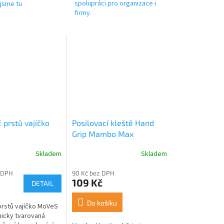
spolupráci pro organizace i
jsme tu
firmy.
 prstů vajíčko
Posilovací kleště Hand
Grip Mambo Max
Skladem
Skladem
 DPH
90 Kč bez DPH
109 Kč
DETAIL
Do košíku
prstů vajíčko MoVeS
icky tvarovaná