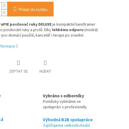
Přidat do košíku
aPIE posilovač ruky DELUXE
je kompaktní handtrainer
o posilování ruky a prstů. Díky
lehkému odporu
(modrá)
 pro domácí použití, kancelář i terapii po zranění.
informace
ZEPTAT SE
HLÍDAT
y
Vybráno s odborníky
Pomůcky vybíráme ve
spolupráci s profesionály.
ká
Výhodná B2B spolupráce
Zajišťujeme velkoobchodní