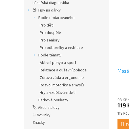
Lékařská diagnostika
🎁 Tipy na dárky
Podle obdarovaného
Pro děti
Pro dospělé
Pro seniory
Pro odborníky a instituce
Podle tématu
Aktivní pohyb a sport
Relaxace a duševní pohoda
Masá
Zdravá záda a ergonomie
Rozvoj motoriky a smyslů
Hry a vzdělávání dětí
98 Kč 
Dárkové poukazy
119 
🏷️ Akce a slevy
Měrná
119 Kč 
✨ Novinky
cena:
Značky
D