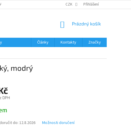
DAJŮ
MOJE OBJEDNÁVKA
VRÁCENÍ ZBOŽÍ
CZK
Přihlášení
DOPRAVA A PLATBA
NÁKUPNÍ
Prázdný košík
KOŠÍK
ky
Články
Kontakty
Značky
hký, modrý
Kč
z DPH
dem
oručit do:
12.8.2026
Možnosti doručení