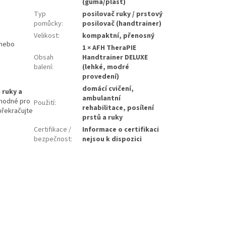
(guma/plast)
Typ
posilovač ruky / prstový
pomůcky
:
posilovač (handtrainer)
Velikost
:
kompaktní, přenosný
 nebo
1 × AFH TheraPIE
Obsah
Handtrainer DELUXE
balení
:
(lehké, modré
provedení)
domácí cvičení,
 ruky a
ambulantní
 Vhodné pro
Použití
:
rehabilitace, posílení
překračujte
prstů a ruky
Certifikace /
Informace o certifikaci
bezpečnost
:
nejsou k dispozici