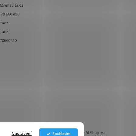
@
rehavita.cz
770 660 450
itacz
itacz
70660450
Vytvořil Shoptet
Nastavení
Souhlasím