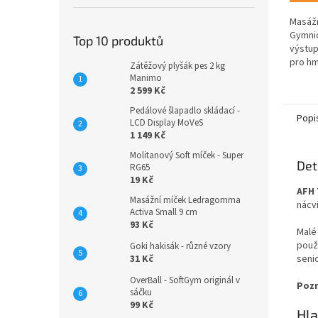
Masážn
Gymnic
Top 10 produktů
výstup
pro hm
Zátěžový plyšák pes 2 kg
prstů.
Manimo
stimul
2 599 Kč
podpor
Pedálové šlapadlo skládací -
Popi
LCD Display MoVeS
1 149 Kč
Molitanový Soft míček - Super
Det
RG65
19 Kč
AFH 
Masážní míček Ledragomma
nácvi
Activa Small 9 cm
93 Kč
Malé
použ
Goki hakisák - různé vzory
seni
31 Kč
OverBall - SoftGym originál v
Poz
sáčku
99 Kč
Hla