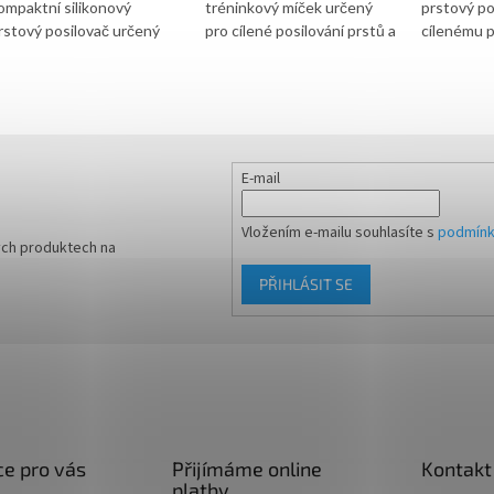
ompaktní silikonový
tréninkový míček určený
prstový po
rstový posilovač určený
pro cílené posilování prstů a
cílenému p
ro cílené posilování
úchopu. V provedení tmavě
jednotlivý
chopu a prstů. Vhodný pro
modrá nabízí vyšší odpor a je
zlepšení 
ehabilitaci, ergoterapii,
vhodný pro rehabilitaci,
expanderů
omácí cvičení, nebo
cvičení v ordinaci i domácí
uchycení n
rénování potápění.
trénink.
pro variabi
rodukt se prodává v
domácí i kl
E-mail
riginálním sáčku.
Vložením e-mailu souhlasíte s
podmínk
ých produktech na
PŘIHLÁSIT SE
e pro vás
Přijímáme online
Kontakt
platby