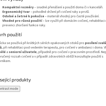
Kompaktní rozměry
– snadné přenášení a použití doma či v kanceláři.
Ergonomický tvar
– pohodlné držení při cvičení ruky a prstů.
Odolné a šetrné k pokožce
– materiál vhodný pro časté používání.
Vhodné pro různá použití
– lze využít při domácím cvičení, rehabilitaci
prevenci zhoršení funkce ruky.
rh použití
cka se používá při krátkých sériích opakovaných stisků pro
posílení svalů
ů
, při rehabilitaci pod vedením terapeuta, pro cvičení v ambulanci i doma.
pělé
a
seniorní uživatele
, případně pro cvičení v pracovním prostředí. Ne
učený rozsah cvičení a v případě zdravotních obtíží konzultujte použití s
rníkem.
sející produkty
ontrast mode