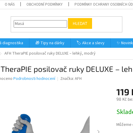
O NÁS
OBCHODNÍ PODMÍNKY
PODMÍNKY OCHRANY OSOBNÍCH Ú
HLEDAT
á diagnostika
🎁 Tipy na dárky
🏷️ Akce a slevy
✨ Novin
AFH TheraPIE posilovač ruky DELUXE – lehký, modrý
TheraPIE posilovač ruky DELUXE – le
né
noceno
Podrobnosti hodnocení
Značka:
AFH
ní
119 
u
98 Kč be
Měrná
Skla
cena:
ek.
Můžeme d