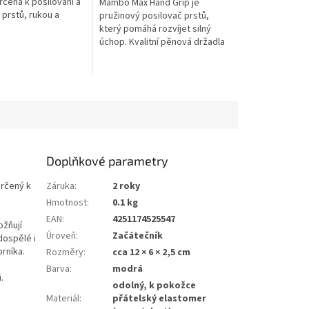
čená k posilování a
Mambo Max Hand Grip je
i prstů, rukou a
pružinový posilovač prstů,
íky svému
který pomáhá rozvíjet silný
u designu je ideální
úchop. Kvalitní pěnová držadla
..
poskytují stabilní a pohodlný
úchop během cvičení.
Doplňkové parametry
určený k
Záruka
:
2 roky
Hmotnost
:
0.1 kg
EAN
:
4251174525547
ožňují
Úroveň
:
Začátečník
dospělé i
rníka.
Rozměry
:
cca 12 × 6 × 2,5 cm
Barva
:
modrá
.
odolný, k pokožce
Materiál
:
přátelský elastomer