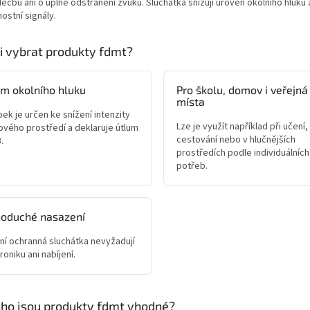
léčbu ani o úplné odstranění zvuku. Sluchátka snižují úroveň okolního hluk
stní signály.
si vybrat produkty fdmt?
m okolního hluku
Pro školu, domov i veřejná
místa
ek je určen ke snížení intenzity
Lze je využít například při učení,
ového prostředí a deklaruje útlum
cestování nebo v hlučnějších
.
prostředích podle individuálních
potřeb.
noduché nasazení
ní ochranná sluchátka nevyžadují
roniku ani nabíjení.
oho jsou produkty fdmt vhodné?