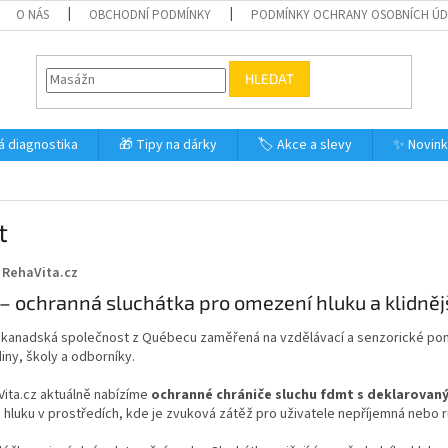
O NÁS
OBCHODNÍ PODMÍNKY
PODMÍNKY OCHRANY OSOBNÍCH Ú
HLEDAT
á diagnostika
🎁 Tipy na dárky
🏷️ Akce a slevy
✨ Novin
t
 RehaVita.cz
– ochranná sluchátka pro omezení hluku a klidnějš
 kanadská společnost z Québecu zaměřená na vzdělávací a senzorické pomů
diny, školy a odborníky.
Vita.cz aktuálně nabízíme
ochranné chrániče sluchu fdmt s deklarovan
 hluku v prostředích, kde je zvuková zátěž pro uživatele nepříjemná nebo r