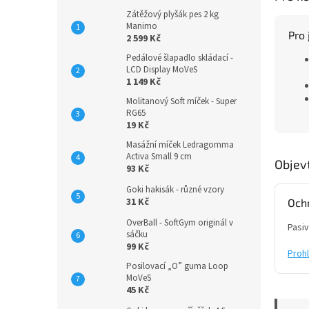
Zátěžový plyšák pes 2 kg
Manimo
Pro 
2 599 Kč
Pedálové šlapadlo skládací -
LCD Display MoVeS
1 149 Kč
Molitanový Soft míček - Super
RG65
19 Kč
Masážní míček Ledragomma
Activa Small 9 cm
Objev
93 Kč
Goki hakisák - různé vzory
31 Kč
Ochr
OverBall - SoftGym originál v
Pasiv
sáčku
99 Kč
Proh
Posilovací „O” guma Loop
MoVeS
45 Kč