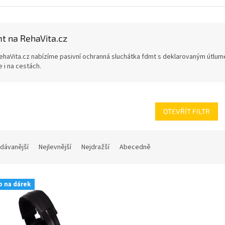
t na RehaVita.cz
ehaVita.cz nabízíme pasivní ochranná sluchátka fdmt s deklarovaným útlum
e i na cestách.
OTEVŘÍT FILTR
dávanější
Nejlevnější
Nejdražší
Abecedně
p na dárek