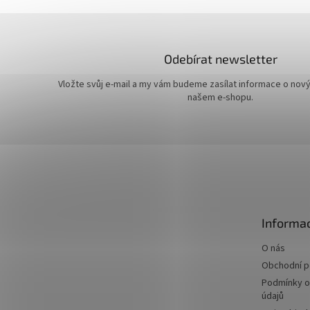
Odebírat newsletter
Vložte svůj e-mail a my vám budeme zasílat informace o nov
našem e-shopu.
Z
á
p
a
t
Informac
í
O nás
Obchodní 
Podmínky o
údajů