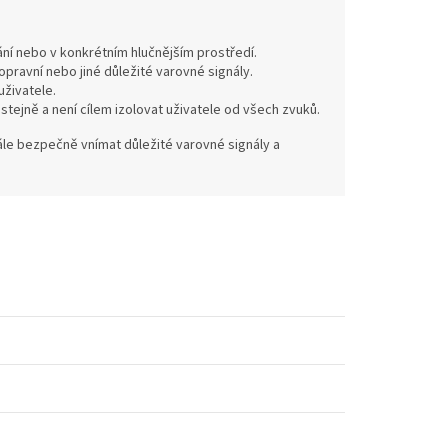
ání nebo v konkrétním hlučnějším prostředí.
pravní nebo jiné důležité varovné signály.
živatele.
ejně a není cílem izolovat uživatele od všech zvuků.
stále bezpečně vnímat důležité varovné signály a