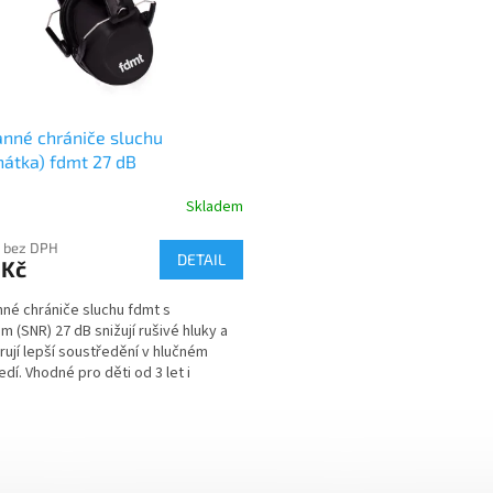
nné chrániče sluchu
hátka) fdmt 27 dB
Skladem
 bez DPH
DETAIL
 Kč
né chrániče sluchu fdmt s
m (SNR) 27 dB snižují rušivé hluky a
ují lepší soustředění v hlučném
edí. Vhodné pro děti od 3 let i
é; skladné,...
O
v
l
á