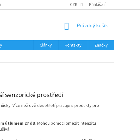
DAJŮ
MOJE OBJEDNÁVKA
VRÁCENÍ ZBOŽÍ
CZK
Přihlášení
DOPRAVA A PLATBA
NÁKUPNÍ
Prázdný košík
KOŠÍK
ky
Články
Kontakty
Značky
í senzorické prostředí
cky. Více než dvě desetiletí pracuje s produkty pro
ým útlumem 27 dB
. Mohou pomoci omezit intenzitu
ušivá.