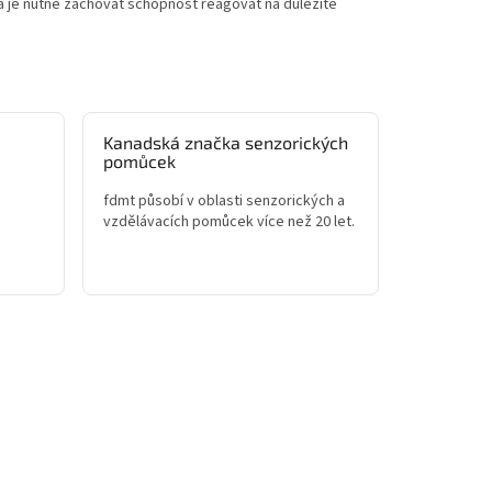
u a je nutné zachovat schopnost reagovat na důležité
Kanadská značka senzorických
pomůcek
fdmt působí v oblasti senzorických a
vzdělávacích pomůcek více než 20 let.