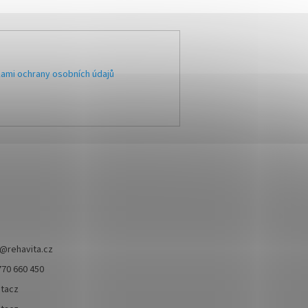
ami ochrany osobních údajů
@
rehavita.cz
770 660 450
itacz