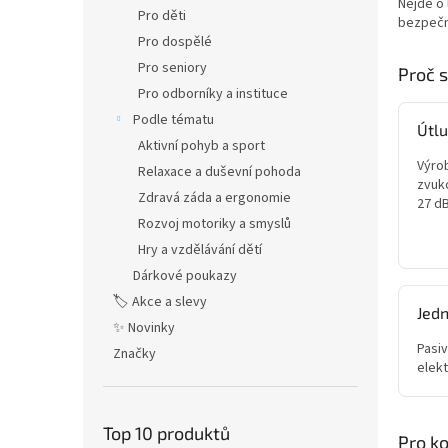
n
Nejde o 
Pro děti
bezpečno
e
Pro dospělé
l
Pro seniory
Proč 
Pro odborníky a instituce
Podle tématu
Útlu
Aktivní pohyb a sport
Výrob
Relaxace a duševní pohoda
zvuk
Zdravá záda a ergonomie
27 dB
Rozvoj motoriky a smyslů
Hry a vzdělávání dětí
Dárkové poukazy
🏷️ Akce a slevy
Jed
✨ Novinky
Pasiv
Značky
elekt
Top 10 produktů
Pro k