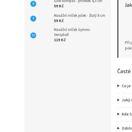
Goki kompas - přívěšek 4,5 cm
Ja
59 Kč
Masážní míček ježek - žlutý 8 cm
59 Kč
Masážní míček Gymnic
Sensyball
119 Kč
Při 
pok
Časté
Co je
Jaký 
Kde l
Odstr