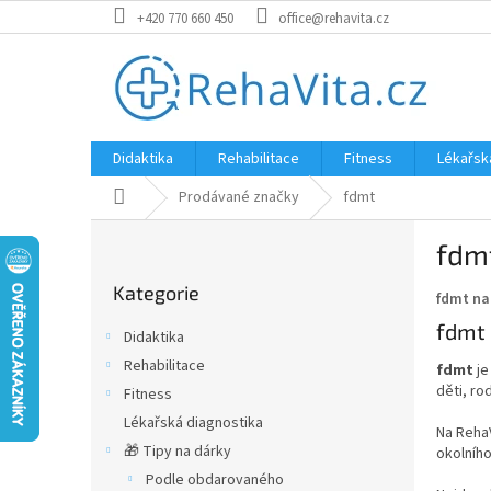
Přejít
+420 770 660 450
office@rehavita.cz
na
obsah
Didaktika
Rehabilitace
Fitness
Lékařsk
Domů
Prodávané značky
fdmt
P
fdm
o
Přeskočit
s
Kategorie
kategorie
fdmt na
t
r
fdmt 
Didaktika
a
Rehabilitace
fdmt
je
n
děti, ro
Fitness
n
í
Lékařská diagnostika
Na Reha
p
🎁 Tipy na dárky
okolního
a
Podle obdarovaného