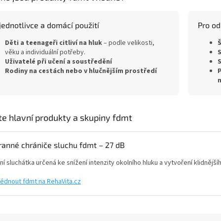
jednotlivce a domácí použití
Pro od
Děti a teenageři citliví na hluk
– podle velikosti,
Š
věku a individuální potřeby.
S
Uživatelé při učení a soustředění
S
Rodiny na cestách nebo v hlučnějším prostředí
P
n
te hlavní produkty a skupiny fdmt
anné chrániče sluchu fdmt – 27 dB
ní sluchátka určená ke snížení intenzity okolního hluku a vytvoření klidnějš
lédnout fdmt na RehaVita.cz