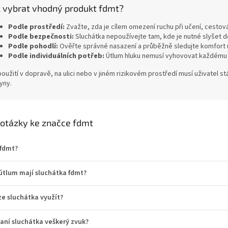
k vybrat vhodný produkt fdmt?
Podle prostředí:
Zvažte, zda je cílem omezení ruchu při učení, cestov
Podle bezpečnosti:
Sluchátka nepoužívejte tam, kde je nutné slyšet do
Podle pohodlí:
Ověřte správné nasazení a průběžně sledujte komfort u
Podle individuálních potřeb:
Útlum hluku nemusí vyhovovat každému st
použití v dopravě, na ulici nebo v jiném rizikovém prostředí musí uživatel 
yny.
 otázky ke značce fdmt
 fdmt?
útlum mají sluchátka fdmt?
ze sluchátka využít?
aní sluchátka veškerý zvuk?