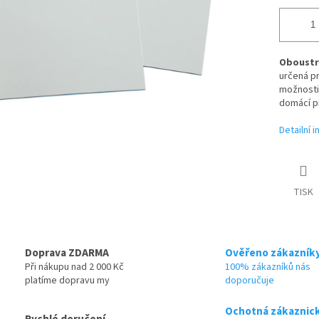
Oboustr
určená pr
možnosti 
domácí p
Detailní 
TISK
Doprava ZDARMA
Ověřeno zákazník
Při nákupu nad 2 000 Kč
100% zákazníků nás
platíme dopravu my
doporučuje
Ochotná zákaznic
Rychlé doručení