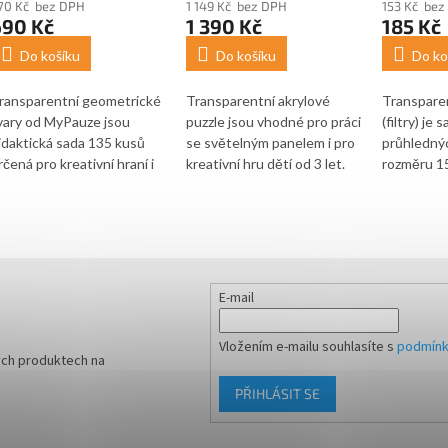
70 Kč bez DPH
1 149 Kč bez DPH
153 Kč bez
690 Kč
1 390 Kč
185 Kč
Do košíku
Do košíku
Do ko
ransparentní geometrické
Transparentní akrylové
Transpare
vary od MyPauze jsou
puzzle jsou vhodné pro práci
(filtry) je
idaktická sada 135 kusů
se světelným panelem i pro
průhledný
rčená pro kreativní hraní i
kreativní hru dětí od 3 let.
rozměru 1
ednoduché matematické
Podporují smyslové vnímání,
pro hry se
ktivity. Hodí se pro děti,
rozpoznávání vzorů a
a kombinac
koly, školky i domácí učení s
experimentování s barvami i
Vhodná je 
ůrazem na rozvoj vnímání
světlem. Ideální v kombinaci
pedagogika
varů, barev a počítání.
se světelným panelem.
objevování
deální použití se světelným
světelného
E-mail
anelem. Obsahuje hrací
kreativních
ostku pro zpestření hraní a
kombinaci
Vložením e-mailu souhlasíte s
podmínk
raktickou dózu pro uložení.
panelem.
ých produktech na
ena je za celou
PŘIHLÁSIT SE
adu. Ideální v kombinaci se
větelným panelem.