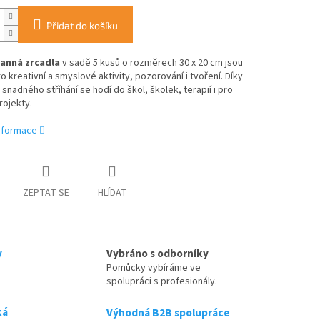
Přidat do košíku
anná zrcadla
v sadě 5 kusů o rozměrech 30 x 20 cm jsou
o kreativní a smyslové aktivity, pozorování i tvoření. Díky
snadného stříhání se hodí do škol, školek, terapií i pro
rojekty.
informace
ZEPTAT SE
HLÍDAT
y
Vybráno s odborníky
Pomůcky vybíráme ve
spolupráci s profesionály.
ká
Výhodná B2B spolupráce