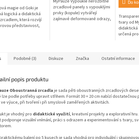
MyPauze Vypouklé nerozbitné
Do ko
ček.
zrcadlové panely s vypouklými
ová magie od Goki je
prvky (kopule) vytvářejí
á logická a didaktická
Transparen
zajímavé deformované odrazy,
 zrcadlem, která rozvíjí
tvary od M
které podporují dětskou
rovou představivost,
didaktická
zvídavost a hru. Jsou vhodné
návání symetrie tvarů a
určená pro 
do tříd,...
 Napomáhá propojení...
jednoduch
aktivity. H
školky i do
s
Podobné (3)
Diskuze
Značka
Ostatní informace
ailní popis produktu
uze Oboustranná zrcadla
je sada pěti oboustranných zrcadlových desek
é lze podle potřeby upravit střihem. Formát 30 × 20 cm nabízí dostatečnou 
 ve výuce, při tvoření i při smyslově zaměřených aktivitách.
ukt je vhodný pro
didaktické využití
, kreativní projekty a explorativní hru
t podporuje vizuální vnímání, práci s odrazem a experimentování s tvary, s
torem.
praktickému balení po 5 kusech je sada vhodná pro individuální i skupinovo