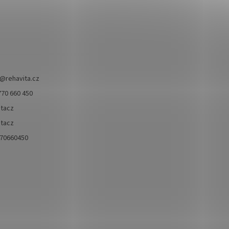
@
rehavita.cz
770 660 450
itacz
itacz
70660450