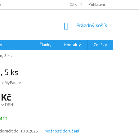
DAJŮ
MOJE OBJEDNÁVKA
VRÁCENÍ ZBOŽÍ
CZK
Přihlášení
DOPRAVA A PLATBA
NÁKUPNÍ
Prázdný košík
KOŠÍK
ky
Články
Kontakty
Značky
m, 5 ks
 5 ks
ka:
MyPauze
 Kč
ez DPH
dem
oručit do:
10.8.2026
Možnosti doručení