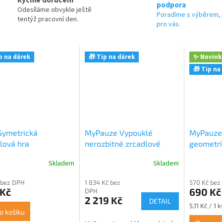
podpora
Odesíláme obvykle ještě
Poradíme s výběrem, 
tentýž pracovní den.
pro vás.
p na dárek
🎁 Tip na dárek
✨ Novink
🎁 Tip na
Symetrická
MyPauze Vypouklé
MyPauze 
lová hra
nerozbitné zrcadlové
geometric
panely - kopule, 50×50cm
Skladem
Skladem
rné
cení
 bez DPH
1 834 Kč bez
570 Kč bez
ktu
 Kč
690 Kč
DPH
2 219 Kč
DETAIL
Měrná
5,11 Kč / 1 k
o košíku
cena: