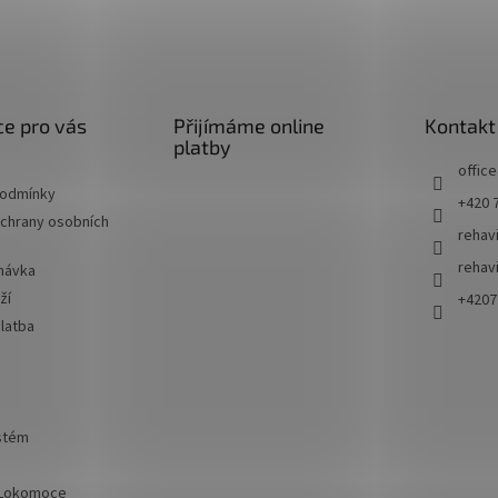
e pro vás
Přijímáme online
Kontakt
platby
office
podmínky
+420 
chrany osobních
rehav
rehav
návka
ží
+4207
latba
ystém
 Lokomoce