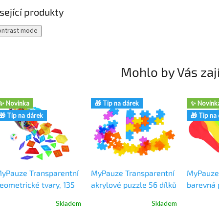
sející produkty
ontrast mode
Mohlo by Vás zaj
✨ Novinka
🎁 Tip na dárek
✨ Novink
🎁 Tip na dárek
🎁 Tip na
yPauze Transparentní
MyPauze Transparentní
MyPauze 
eometrické tvary, 135
akrylové puzzle 56 dílků
barevná p
s
6 ks
Skladem
Skladem