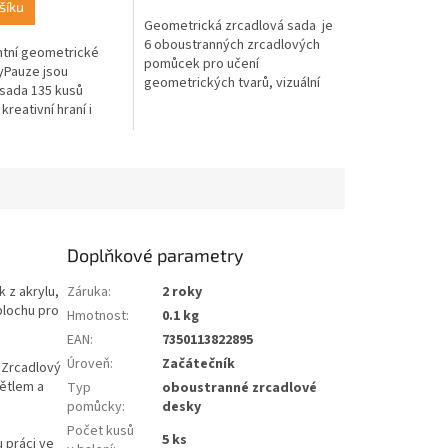
šíku
Geometrická zrcadlová sada je
6 oboustranných zrcadlových
tní geometrické
pomůcek pro učení
yPauze jsou
geometrických tvarů, vizuální
 sada 135 kusů
vnímání a objevování odrazů.
kreativní hraní i
Vhodné pro děti, školy, školky
é matematické
i...
odí se pro děti, školy,
mácí...
Doplňkové parametry
 z akrylu,
Záruka
:
2 roky
plochu pro
Hmotnost
:
0.1 kg
EAN
:
7350113822895
Úroveň
:
Začátečník
. Zrcadlový
větlem a
Typ
oboustranné zrcadlové
pomůcky
:
desky
Počet kusů
5 ks
u práci ve