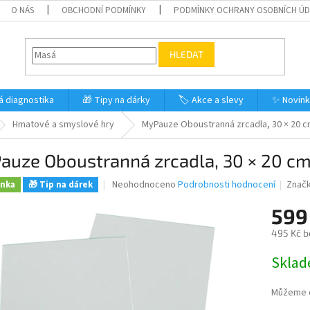
O NÁS
OBCHODNÍ PODMÍNKY
PODMÍNKY OCHRANY OSOBNÍCH Ú
HLEDAT
á diagnostika
🎁 Tipy na dárky
🏷️ Akce a slevy
✨ Novin
Hmatové a smyslové hry
MyPauze Oboustranná zrcadla, 30 × 20 c
uze Oboustranná zrcadla, 30 × 20 cm,
Průměrné
Neohodnoceno
Podrobnosti hodnocení
Znač
inka
🎁 Tip na dárek
hodnocení
produktu
599
je
495 Kč b
0,0
z
Měrná
Skla
5
cena:
hvězdiček.
Můžeme d