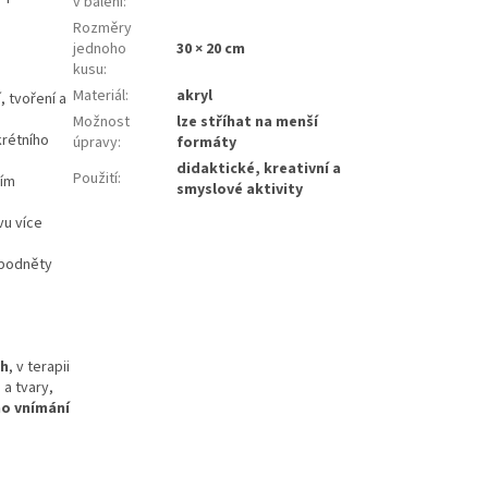
v balení
:
Rozměry
jednoho
30 × 20 cm
kusu
:
Materiál
:
akryl
, tvoření a
Možnost
lze stříhat na menší
krétního
úpravy
:
formáty
didaktické, kreativní a
Použití
:
cím
smyslové aktivity
vu více
 podněty
ch
, v terapii
 a tvary,
ho vnímání