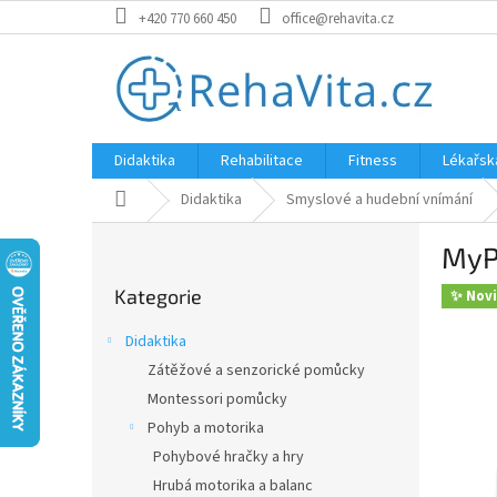
Přejít
+420 770 660 450
office@rehavita.cz
na
obsah
Didaktika
Rehabilitace
Fitness
Lékařsk
Domů
Didaktika
Smyslové a hudební vnímání
P
MyPa
o
Přeskočit
s
Kategorie
kategorie
✨ Nov
t
r
Didaktika
a
Zátěžové a senzorické pomůcky
n
Montessori pomůcky
n
í
Pohyb a motorika
p
Pohybové hračky a hry
a
Hrubá motorika a balanc