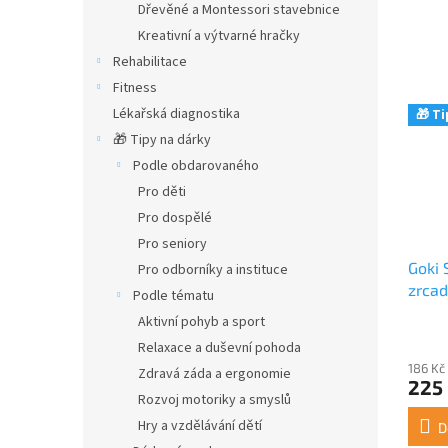
Dřevěné a Montessori stavebnice
Kreativní a výtvarné hračky
Rehabilitace
Fitness
Lékařská diagnostika
🎁 Ti
🎁 Tipy na dárky
Podle obdarovaného
Pro děti
Pro dospělé
Pro seniory
Goki 
Pro odborníky a instituce
zrcad
Podle tématu
Aktivní pohyb a sport
Průmě
Relaxace a duševní pohoda
hodno
186 Kč
produ
Zdravá záda a ergonomie
225
je
Rozvoj motoriky a smyslů
4,0
Hry a vzdělávání dětí
z
D
5