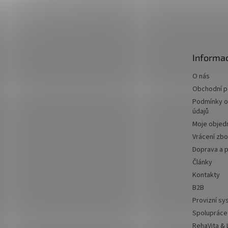
Z
á
p
a
t
Informac
í
O nás
Obchodní 
Podmínky o
údajů
Moje objed
Vrácení zbo
Doprava a p
Články
Kontakty
B2B
Provizní s
Spolupráce
RehaVita &