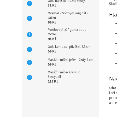
Goki hakisák - různé vzory
škol
31 Kč
OverBall - SoftGym originál v
Hla
sáčku
99 Kč
Posilovací „O” guma Loop
MoVeS
45 Kč
Goki kompas - přívěšek 4,5 cm
59 Kč
Masážní míček ježek - žlutý 8 cm
59 Kč
Masážní míček Gymnic
Sensyball
Náv
119 Kč
Obou
i př
pro i
a kre