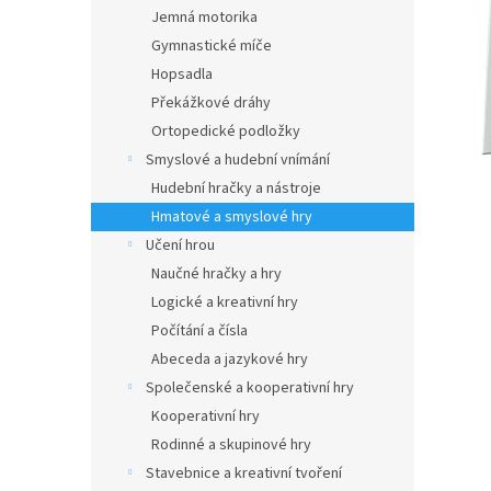
n
Jemná motorika
e
Gymnastické míče
l
Hopsadla
Překážkové dráhy
Ortopedické podložky
Smyslové a hudební vnímání
Hudební hračky a nástroje
Hmatové a smyslové hry
Učení hrou
Naučné hračky a hry
Logické a kreativní hry
Počítání a čísla
Abeceda a jazykové hry
Společenské a kooperativní hry
Kooperativní hry
Rodinné a skupinové hry
Stavebnice a kreativní tvoření