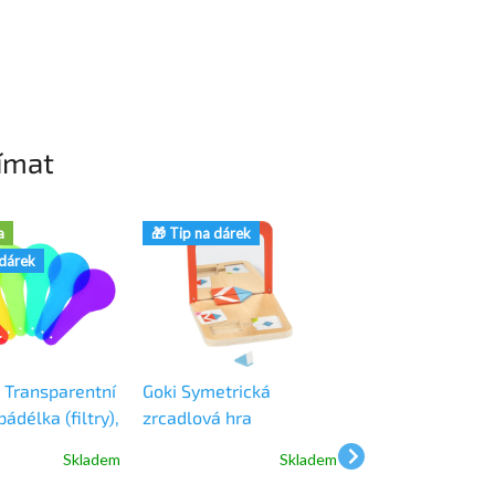
ímat
a
🎁 Tip na dárek
🎁 Tip na dárek
 dárek
Transparentní
Goki Symetrická
MyPauze Aktiviz
ádélka (filtry),
zrcadlová hra
senzorický antis
míček s 16 pásky
Skladem
Skladem