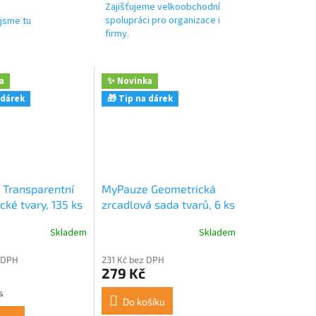
Zajišťujeme velkoobchodní
spolupráci pro organizace i
jsme tu
firmy.
a
✨ Novinka
 dárek
🎁 Tip na dárek
Transparentní
MyPauze Geometrická
ké tvary, 135 ks
zrcadlová sada tvarů, 6 ks
Skladem
Skladem
 DPH
231 Kč bez DPH
279 Kč
s
Do košíku