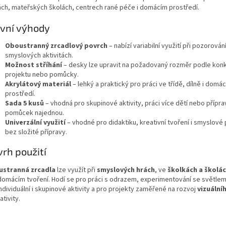
ách, mateřských školách, centrech rané péče i domácím prostředí.
vní výhody
Oboustranný zrcadlový povrch
– nabízí variabilní využití při pozorování
smyslových aktivitách.
Možnost stříhání
– desky lze upravit na požadovaný rozměr podle kon
projektu nebo pomůcky.
Akrylátový materiál
– lehký a praktický pro práci ve třídě, dílně i domá
prostředí.
Sada 5 kusů
– vhodná pro skupinové aktivity, práci více dětí nebo přípra
pomůcek najednou.
Univerzální využití
– vhodné pro didaktiku, kreativní tvoření i smyslové
bez složité přípravy.
rh použití
stranná zrcadla
lze využít při
smyslových hrách
, ve
školkách a školá
i domácím tvoření. Hodí se pro práci s odrazem, experimentování se světlem
ndividuální i skupinové aktivity a pro projekty zaměřené na rozvoj
vizuální
ativity.