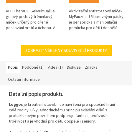
AFH TheraPIE GelMultiBall je
Aktivizační antistresový míček
gelový prstový tréninkový
MyPauze s 16 barevnými pásky
míček určený pro cílené
je senzorická a manipulační
posilování prstů a úchopu. V
pomůcka pro děti i dospělé.
provedení tmavě modrá nabízí
Podporuje jemnou motoriku,
vyšší odpor a je vhodný pro...
soustředění a nabízí příjemné...
ZOBRAZIT VŠECHNY SOUVISEJÍCÍ PRODUKTY
Popis
Podobné (1)
Videa (1)
Diskuze
Značka
Ostatní informace
Detailní popis produktu
Loggos
je kreativní stavebnice navržená pro společné hraní
celé rodiny. Díky jednoduchému principu skládání dílků s
protiskluzovým povrchem podporuje fantazii, tvořivost i
trpělivost a je vhodná pro děti, dospělé i seniory.