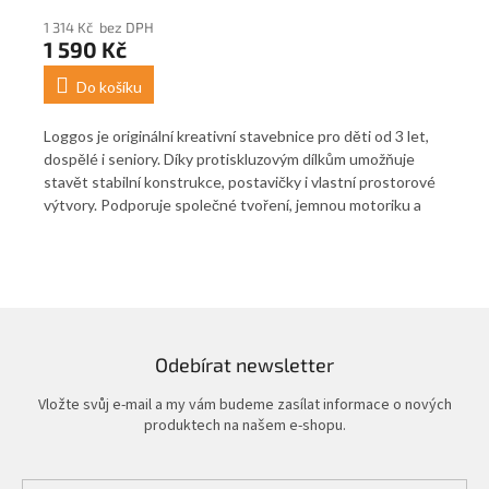
1 314 Kč bez DPH
1 5
1 590 Kč
1 
Do košíku
ou
Loggos je originální kreativní stavebnice pro děti od 3 let,
Kre
m,
dospělé i seniory. Díky protiskluzovým dílkům umožňuje
log
y i
stavět stabilní konstrukce, postavičky i vlastní prostorové
Vho
í.
výtvory. Podporuje společné tvoření, jemnou motoriku a
prostorovou představivost při stavění různých modelů.
Odebírat newsletter
Vložte svůj e-mail a my vám budeme zasílat informace o nových
produktech na našem e-shopu.