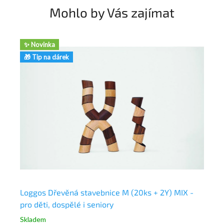
Mohlo by Vás zajímat
✨ Novinka
🎁
🎁 Tip na dárek
60
Loggos Dřevěná stavebnice M (20ks + 2Y) MIX -
Pe
pro děti, dospělé i seniory
pr
Skladem
Sk