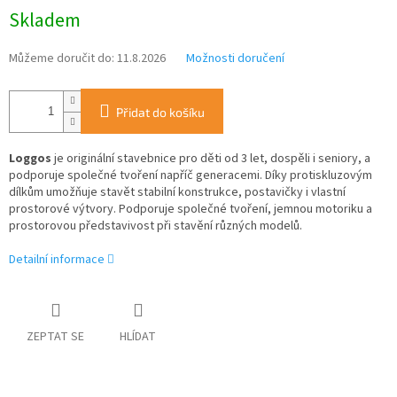
Měrná
Skladem
cena:
Můžeme doručit do:
11.8.2026
Možnosti doručení
Přidat do košíku
Loggos
je originální stavebnice pro děti od 3 let, dospěli i seniory, a
podporuje společné tvoření napříč generacemi. Díky protiskluzovým
dílkům umožňuje stavět stabilní konstrukce, postavičky i vlastní
prostorové výtvory.
Podporuje společné tvoření, jemnou motoriku a
prostorovou představivost při stavění různých modelů.
Detailní informace
ZEPTAT SE
HLÍDAT