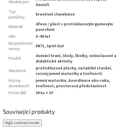
Vhodné pro
:
Senioři
Typ
kreativní stavebnice
pomůcky
:
dřevo / plast s protiskluzovým gumovým
Materiál
:
povrchem
Věk
:
3–99 let
Bezpečnostní
EN71, Spiel Gut
normy
:
domácí hraní, školy, školky, volnočasové a
Použití
:
didaktické aktivity
protiskluzové plochy, variabilní stavění,
Vlastnosti
:
rozvoj jemné motoriky a tvořivosti
Rozvoj
jemná motorika, koordinace oko-ruka,
dovedností
:
tvořivost, prostorová představivost
Počet dílů
:
30 ks + 3Y
Související produkty
High-contrast mode