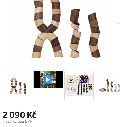
hvězdiček.
2 090 Kč
1 727 Kč bez DPH