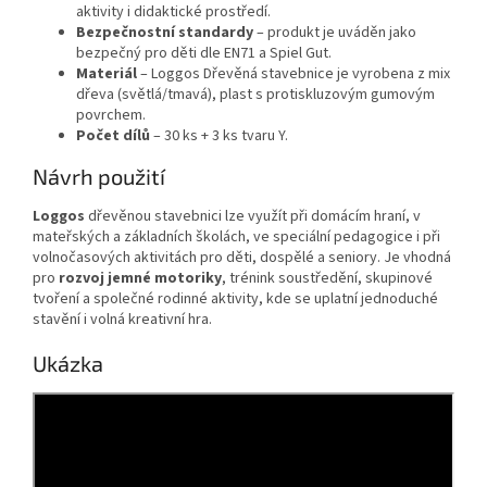
aktivity i didaktické prostředí.
Bezpečnostní standardy
– produkt je uváděn jako
bezpečný pro děti dle EN71 a Spiel Gut.
Materiál
– Loggos Dřevěná stavebnice je vyrobena z mix
dřeva (světlá/tmavá), plast s protiskluzovým gumovým
povrchem.
Počet dílů
– 30 ks + 3 ks tvaru Y.
Návrh použití
Loggos
dřevěnou stavebnici lze využít při domácím hraní, v
mateřských a základních školách, ve speciální pedagogice i při
volnočasových aktivitách pro děti, dospělé a seniory. Je vhodná
pro
rozvoj jemné motoriky
, trénink soustředění, skupinové
tvoření a společné rodinné aktivity, kde se uplatní jednoduché
stavění i volná kreativní hra.
Ukázka