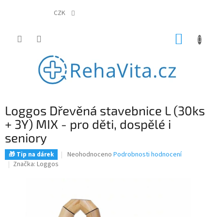
Přejít
na
CZK
obsah
NÁKUP
KOŠÍK
Loggos Dřevěná stavebnice L (30ks
+ 3Y) MIX - pro děti, dospělé i
seniory
Průměrné
Neohodnoceno
Podrobnosti hodnocení
🎁 Tip na dárek
hodnocení
Značka:
Loggos
produktu
je
0,0
z
5