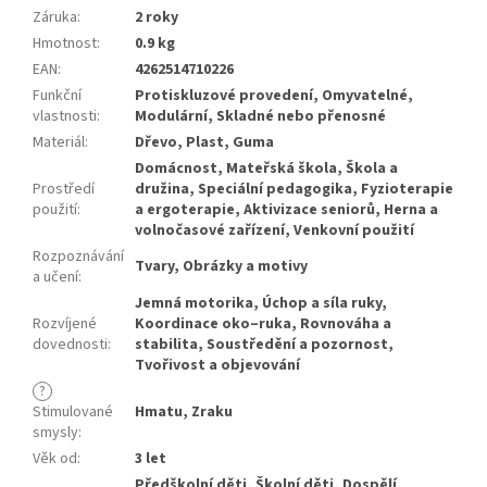
Záruka
:
2 roky
Hmotnost
:
0.9 kg
EAN
:
4262514710226
Funkční
Protiskluzové provedení, Omyvatelné,
vlastnosti
:
Modulární, Skladné nebo přenosné
Materiál
:
Dřevo, Plast, Guma
Domácnost, Mateřská škola, Škola a
Prostředí
družina, Speciální pedagogika, Fyzioterapie
použití
:
a ergoterapie, Aktivizace seniorů, Herna a
volnočasové zařízení, Venkovní použití
Rozpoznávání
Tvary, Obrázky a motivy
a učení
:
Jemná motorika, Úchop a síla ruky,
Rozvíjené
Koordinace oko–ruka, Rovnováha a
dovednosti
:
stabilita, Soustředění a pozornost,
Tvořivost a objevování
?
Stimulované
Hmatu, Zraku
smysly
:
Věk od
:
3 let
Předškolní děti, Školní děti, Dospělí,