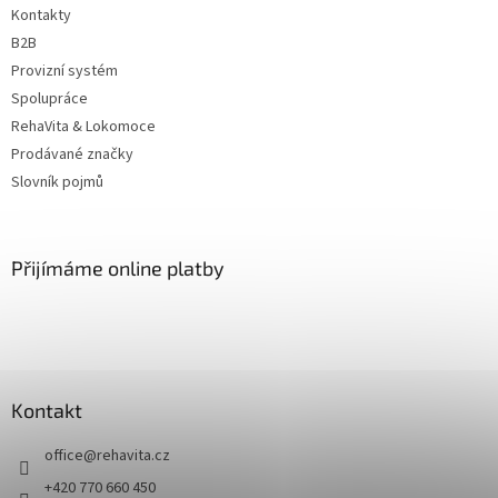
Kontakty
B2B
Provizní systém
Spolupráce
RehaVita & Lokomoce
Prodávané značky
Slovník pojmů
Přijímáme online platby
Kontakt
office
@
rehavita.cz
+420 770 660 450