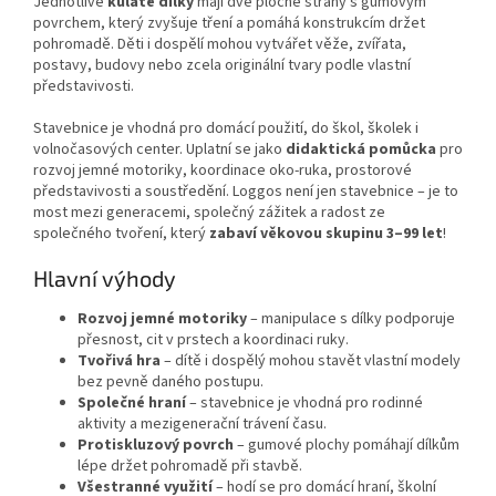
Jednotlivé
kulaté dílky
mají dvě ploché strany s gumovým
povrchem, který zvyšuje tření a pomáhá konstrukcím držet
pohromadě. Děti i dospělí mohou vytvářet věže, zvířata,
postavy, budovy nebo zcela originální tvary podle vlastní
představivosti.
Stavebnice je vhodná pro domácí použití, do škol, školek i
volnočasových center. Uplatní se jako
didaktická pomůcka
pro
rozvoj jemné motoriky, koordinace oko-ruka, prostorové
představivosti a soustředění. Loggos není jen stavebnice – je to
most mezi generacemi, společný zážitek a radost ze
společného tvoření, který
zabaví věkovou skupinu 3–99 let
!
Hlavní výhody
Rozvoj jemné motoriky
– manipulace s dílky podporuje
přesnost, cit v prstech a koordinaci ruky.
Tvořivá hra
– dítě i dospělý mohou stavět vlastní modely
bez pevně daného postupu.
Společné hraní
– stavebnice je vhodná pro rodinné
aktivity a mezigenerační trávení času.
Protiskluzový povrch
– gumové plochy pomáhají dílkům
lépe držet pohromadě při stavbě.
Všestranné využití
– hodí se pro domácí hraní, školní