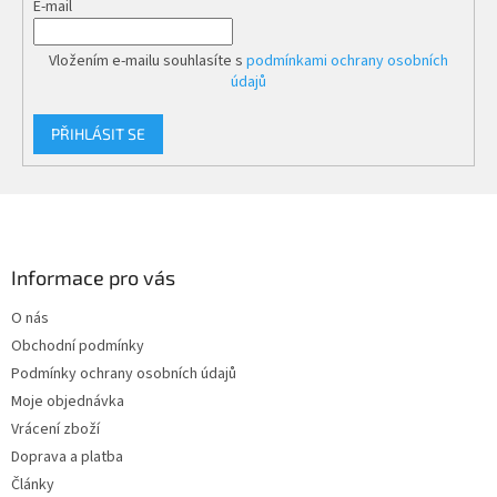
E-mail
Vložením e-mailu souhlasíte s
podmínkami ochrany osobních
údajů
PŘIHLÁSIT SE
Z
á
p
a
Informace pro vás
t
O nás
í
Obchodní podmínky
Podmínky ochrany osobních údajů
Moje objednávka
Vrácení zboží
Doprava a platba
Články