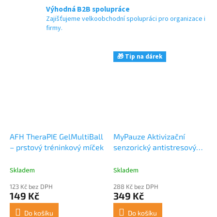
Výhodná B2B spolupráce
Zajišťujeme velkoobchodní spolupráci pro organizace i
firmy.
🎁 Tip na dárek
AFH TheraPIE GelMultiBall
MyPauze Aktivizační
– prstový tréninkový míček
senzorický antistresový
míček s 16 pásky
Skladem
Skladem
123 Kč bez DPH
288 Kč bez DPH
149 Kč
349 Kč
Do košíku
Do košíku