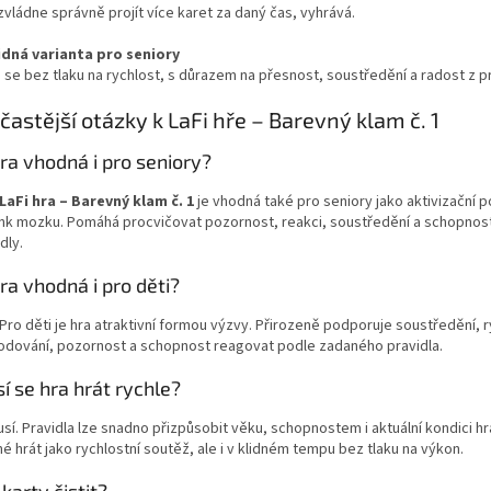
vládne správně projít více karet za daný čas, vyhrává.
lidná varianta pro seniory
 se bez tlaku na rychlost, s důrazem na přesnost, soustředění a radost z p
častější otázky k LaFi hře – Barevný klam č. 1
hra vhodná i pro seniory?
LaFi hra – Barevný klam č. 1
je vhodná také pro seniory jako aktivizační 
ink mozku. Pomáhá procvičovat pozornost, reakci, soustředění a schopnost 
dly.
hra vhodná i pro děti?
Pro děti je hra atraktivní formou výzvy. Přirozeně podporuje soustředění, 
odování, pozornost a schopnost reagovat podle zadaného pravidla.
í se hra hrát rychle?
í. Pravidla lze snadno přizpůsobit věku, schopnostem i aktuální kondici hrá
 hrát jako rychlostní soutěž, ale i v klidném tempu bez tlaku na výkon.
 karty čistit?