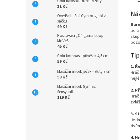
Goki hakisák - různé vzory
31 Kč
Náv
OverBall - SoftGym originál v
sáčku
Bare
99 Kč
porad
Posilovací „O” guma Loop
skup
MoVeS
pozo
45 Kč
Tip
Goki kompas - přívěšek 4,5 cm
59 Kč
1. Ř
Masážní míček ježek - žlutý 8 cm
Hráč 
59 Kč
nejl
Masážní míček Gymnic
2. P
Sensyball
Hráč
119 Kč
zvláš
3. S
Jedn
dvěm
4. H