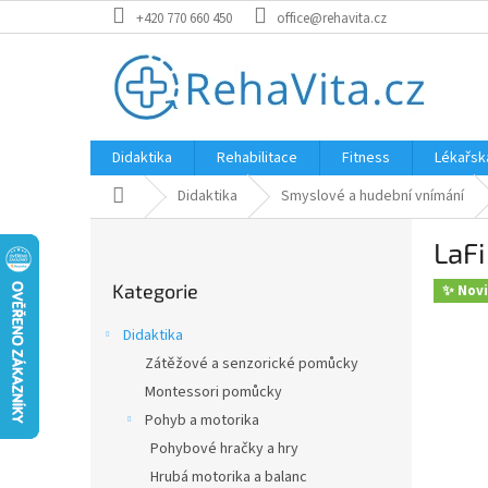
Přejít
+420 770 660 450
office@rehavita.cz
na
obsah
Didaktika
Rehabilitace
Fitness
Lékařsk
Domů
Didaktika
Smyslové a hudební vnímání
P
LaFi
o
Přeskočit
s
Kategorie
kategorie
✨ Nov
t
r
Didaktika
a
Zátěžové a senzorické pomůcky
n
Montessori pomůcky
n
í
Pohyb a motorika
p
Pohybové hračky a hry
a
Hrubá motorika a balanc