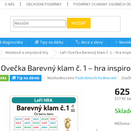
O NÁS
OBCHODNÍ PODMÍNKY
PODMÍNKY OCHRANY OSOBNÍCH Ú
HLEDAT
á diagnostika
🎁 Tipy na dárky
🏷️ Akce a slevy
✨ Novin
Hmatové a smyslové hry
LaFi Ovečka Barevný klam č. 1 – hra in
 Ovečka Barevný klam č. 1 – hra insp
Průměrné
Neohodnoceno
Podrobnosti hodnocení
Znač
inka
🎁 Tip na dárek
hodnocení
produktu
625
je
517 Kč b
0,0
z
Měrná
Skla
5
cena:
hvězdiček.
Můžeme d