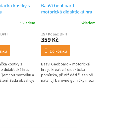
ádačka kostky s
BaaVi Geoboard -
u
motorická didaktická hra
Skladem
Skladem
 DPH
297 Kč bez DPH
359 Kč
šíku
Do košíku
ačka kostky s
BaaVi Geoboard – motorická
e didaktická hra,
hra je kreativní didaktická
jí jemnou motoriku a
pomůcka, při níž děti či senioři
šlení. Sada obsahuje
natahují barevné gumičky mezi
h kostek a 25
dřevěné kolíčky a tvoří
olem dětí je
obrázky, tvary i čísla. Rozvíjí...