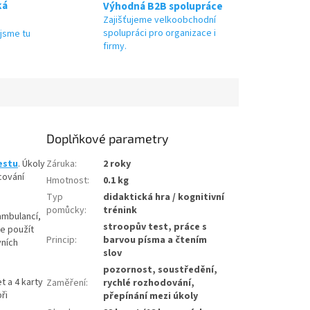
ká
Výhodná B2B spolupráce
Zajišťujeme velkoobchodní
spolupráci pro organizace i
jsme tu
firmy.
Doplňkové parametry
estu
. Úkoly
Záruka
:
2 roky
cování
Hmotnost
:
0.1 kg
Typ
didaktická hra / kognitivní
pomůcky
:
trénink
ambulancí,
stroopův test, práce s
ze použít
Princip
:
barvou písma a čtením
vních
slov
pozornost, soustředění,
t a 4 karty
Zaměření
:
rychlé rozhodování,
ři
přepínání mezi úkoly