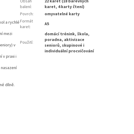
Obsah
22 karet (18 barevných
balení
:
karet, 4 karty čtení)
Povrch
:
omyvatelné karty
Formát
ol a rychlé
A5
karet
:
ní mezi
domácí trénink, škola,
poradna, aktivizace
Použití
:
eniory) v
seniorů, skupinové i
individuální procvičování
v praxi i
 nasazení
né dílně.