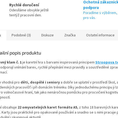
Ochotná zákaznic
Rychlé doručení
podpora
Odesíláme obvykle ještě
Poradíme s výběrem, 
tentýž pracovní den.
pro vás.
s
Podobné (3)
Diskuze
Značka
Ostatní informace
ailní popis produktu
vný klam č. 1
je karetní hra s barvami inspirovaná principem
Stroopova t
 podporují vnímání barev, rychlé přepínání mezi pravidly a soustředěné zpra
mací.
je vhodná pro
děti, dospělé i seniory
a dobře se uplatní v prostředí škol, 
denských pracovišť i při domácím tréninku. Díky jednoduchému principu ji l
pro volnočasové hraní, tak jako nenáročnou pomůcku pro procvičení kogniti
pností.
ní obsahuje
22 omyvatelných karet formátu A5
, z toho 18 barevných kare
. Karty jsou praktické pro opakované používání a snadno se s nimi pracuje p
iduální i skupinové aktivitě.