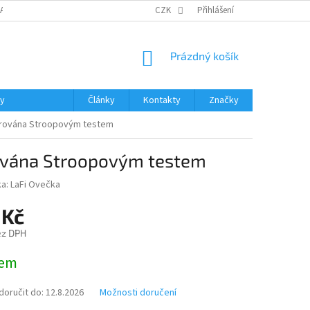
DAJŮ
MOJE OBJEDNÁVKA
VRÁCENÍ ZBOŽÍ
CZK
Přihlášení
DOPRAVA A PLATBA
NÁKUPNÍ
Prázdný košík
KOŠÍK
ky
Články
Kontakty
Značky
spirována Stroopovým testem
irována Stroopovým testem
ka:
LaFi Ovečka
 Kč
ez DPH
dem
oručit do:
12.8.2026
Možnosti doručení