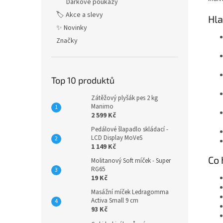
Dárkové poukazy
🏷️ Akce a slevy
Hla
✨ Novinky
Značky
Top 10 produktů
Zátěžový plyšák pes 2 kg
Manimo
2 599 Kč
Pedálové šlapadlo skládací -
LCD Display MoVeS
1 149 Kč
Co 
Molitanový Soft míček - Super
RG65
19 Kč
Masážní míček Ledragomma
Activa Small 9 cm
93 Kč