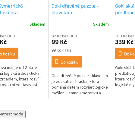
Symetrická
Goki dřevěné puzzle -
Goki skl
lová hra
hlavolam
předloho
Skladem
Skladem
rné
Průměrné
cení
hodnocení
 bez DPH
82 Kč bez DPH
280 Kč bez
ktu
produktu
 Kč
99 Kč
339 Kč
je
5,0
Měrná
99 Kč / 1 ks
z
o košíku
Do ko
cena:
5
Do košíku
ček.
hvězdiček.
ová magie od Goki je
Goki sklád
á logická a didaktická
předlohou j
Goki dřevěné puzzle - hlavolam
 zrcadlem, která rozvíjí
která rozví
je edukativní hračka, která
rovou představivost,
logické my
pomáhá dětem rozvíjet logické
návání symetrie tvarů a
9 dřevěnýc
myšlení, jemnou motoriku a
 Napomáhá propojení...
předloh. Úk
prostorovou představivost.
sestavit...
Nabízí tři varianty s různými...
ontrast mode