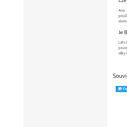
Ano.
použ
domá
Je 
LaFi 
pozo
díky 
Souvi
🎁 Ti