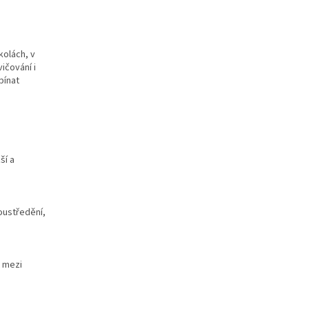
kolách, v
vičování i
pínat
ší a
oustředění,
t mezi