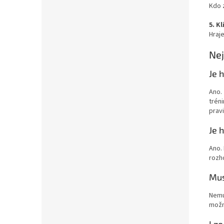
Kdo z
5. K
Hraje
Nej
Je 
Ano.
trén
pravi
Je 
Ano. 
rozh
Mus
Nemus
možné
Lze