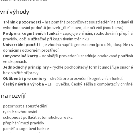
vní výhody
Trénink pozornosti
– hra pomáhá procvičovat soustředění na zadaný úk
vyhodnocování podnětů (mozek „čte“ slovo, ale oči vidí jinou barvu).
Podpora kognitivních funkcí
– zapojuje vnímání, rozhodování i přepíná
pravidly, což je užitečné při kognitivním tréninku.
Univerzální použití
– je vhodná napříč generacemi (pro děti, dospělé i s
domácím i odborném prostředí.
Omyvatelné karty
– odolnější provedení usnadňuje opakované používání 
ve skupinách.
Jednoduchý princip hry
– rychle pochopitelný formát umožňuje snadné
bez složité přípravy.
Oblíbená i pro seniory
– skvělá pro procvičení kognitivních funkcí.
Český návrh a výroba
– LaFi Ovečka, Český Těšín s kompletací v chráně
hra rozvíjí
pozornost a soustředění
rychlé rozhodování
schopnost potlačit automatickou reakci
přepínání mezi pravidly
paměť a kognitivní funkce