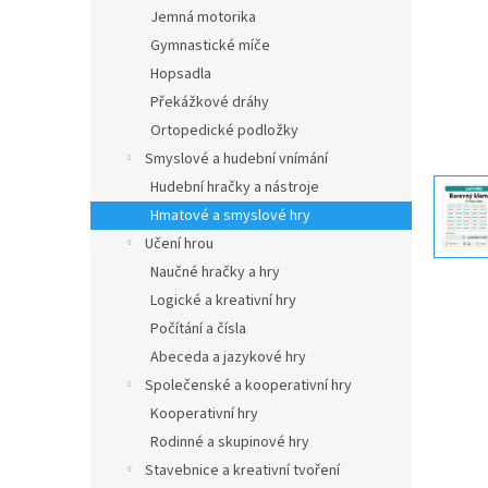
n
Jemná motorika
e
Gymnastické míče
l
Hopsadla
Překážkové dráhy
Ortopedické podložky
Smyslové a hudební vnímání
Hudební hračky a nástroje
Hmatové a smyslové hry
Učení hrou
Naučné hračky a hry
Logické a kreativní hry
Počítání a čísla
Abeceda a jazykové hry
Společenské a kooperativní hry
Kooperativní hry
Rodinné a skupinové hry
Stavebnice a kreativní tvoření