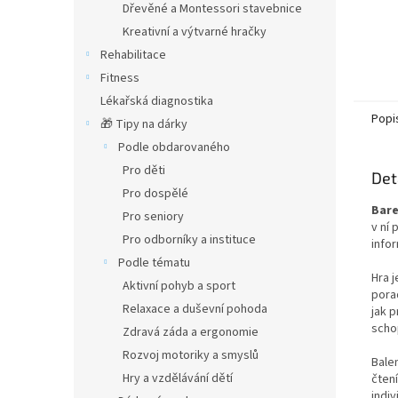
Dřevěné a Montessori stavebnice
Kreativní a výtvarné hračky
Rehabilitace
Fitness
Lékařská diagnostika
Popi
🎁 Tipy na dárky
Podle obdarovaného
Pro děti
Det
Pro dospělé
Bare
Pro seniory
v ní
Pro odborníky a instituce
infor
Podle tématu
Hra 
Aktivní pohyb a sport
pora
Relaxace a duševní pohoda
jak 
scho
Zdravá záda a ergonomie
Rozvoj motoriky a smyslů
Bale
Hry a vzdělávání dětí
čtení
indiv