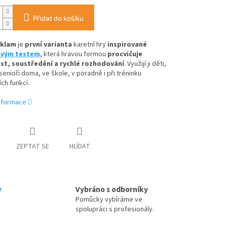
Přidat do košíku
 klam
je
první varianta
karetní hry
inspirované
vým testem
, která hravou formou
procvičuje
t, soustředění a rychlé rozhodování
. Využijí ji děti,
 senioři doma, ve škole, v poradně i při tréninku
ích funkcí.
informace
ZEPTAT SE
HLÍDAT
y
Vybráno s odborníky
Pomůcky vybíráme ve
spolupráci s profesionály.