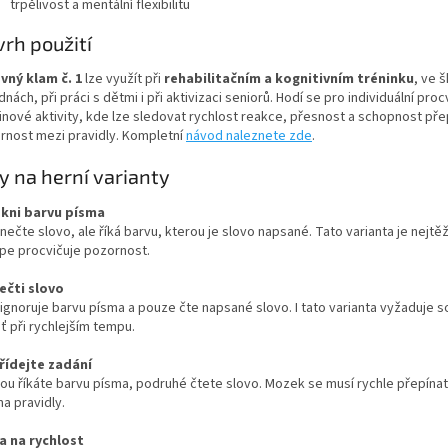
trpělivost a mentální flexibilitu
rh použití
vný klam
č. 1
lze využít při
rehabilitačním a kognitivním tréninku
, ve š
nách, při práci s dětmi i při aktivizaci seniorů. Hodí se pro individuální proc
inové aktivity, kde lze sledovat rychlost reakce, přesnost a schopnost pře
rnost mezi pravidly. Kompletní
návod naleznete zde
.
y na herní varianty
ekni barvu písma
nečte slovo, ale říká barvu, kterou je slovo napsané. Tato varianta je nejtěž
épe procvičuje pozornost.
řečti slovo
 ignoruje barvu písma a pouze čte napsané slovo. I tato varianta vyžaduje s
ť při rychlejším tempu.
třídejte zadání
ou říkáte barvu písma, podruhé čtete slovo. Mozek se musí rychle přepína
a pravidly.
ra na rychlost