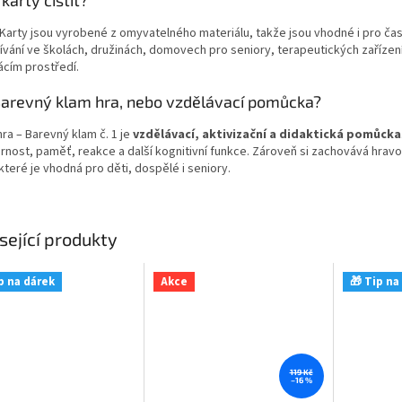
 Karty jsou vyrobené z omyvatelného materiálu, takže jsou vhodné i pro ča
ívání ve školách, družinách, domovech pro seniory, terapeutických zaříze
cím prostředí.
Barevný klam hra, nebo vzdělávací pomůcka?
hra – Barevný klam č. 1 je
vzdělávací, aktivizační a didaktická pomůcka
rnost, paměť, reakce a další kognitivní funkce. Zároveň si zachovává hrav
které je vhodná pro děti, dospělé i seniory.
sející produkty
p na dárek
Akce
🎁 Tip na
119 Kč
–16 %