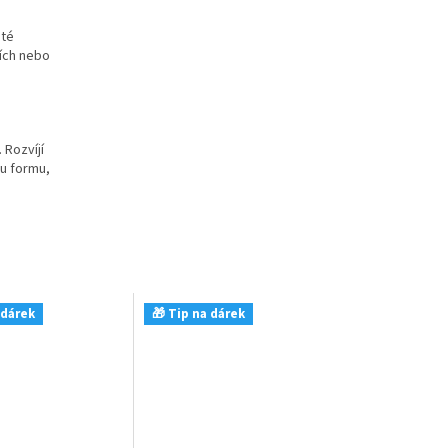
sté
ních nebo
. Rozvíjí
ou formu,
 dárek
🎁 Tip na dárek