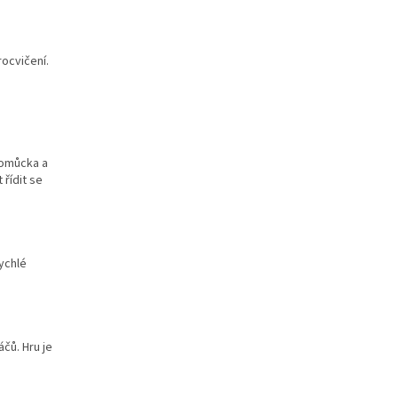
rocvičení.
pomůcka a
řídit se
rychlé
čů. Hru je