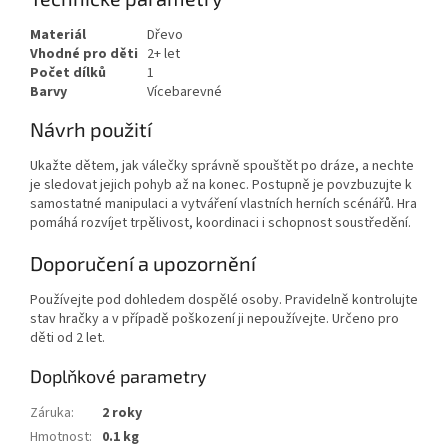
Materiál
Dřevo
Vhodné pro děti
2+ let
Počet dílků
1
Barvy
Vícebarevné
Návrh použití
Ukažte dětem, jak válečky správně spouštět po dráze, a nechte
je sledovat jejich pohyb až na konec. Postupně je povzbuzujte k
samostatné manipulaci a vytváření vlastních herních scénářů. Hra
pomáhá rozvíjet trpělivost, koordinaci i schopnost soustředění.
Doporučení a upozornění
Používejte pod dohledem dospělé osoby. Pravidelně kontrolujte
stav hračky a v případě poškození ji nepoužívejte. Určeno pro
děti od 2 let.
Doplňkové parametry
Záruka
:
2 roky
Hmotnost
:
0.1 kg