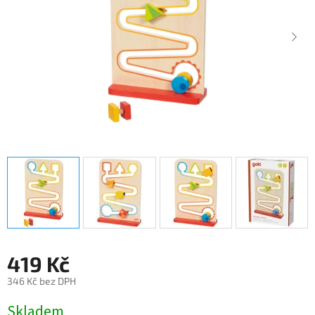
419 Kč
346 Kč bez DPH
Měrná
Skladem
cena: