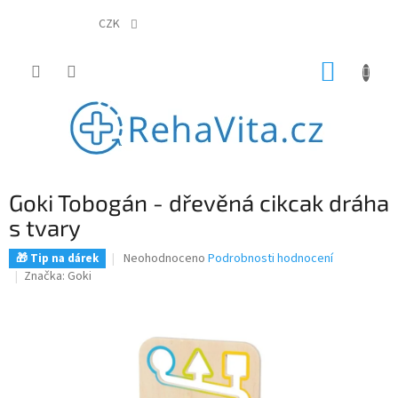
Přejít
na
CZK
obsah
NÁKUP
KOŠÍK
Goki Tobogán - dřevěná cikcak dráha
s tvary
Průměrné
Neohodnoceno
Podrobnosti hodnocení
🎁 Tip na dárek
hodnocení
Značka:
Goki
produktu
je
0,0
z
5
hvězdiček.