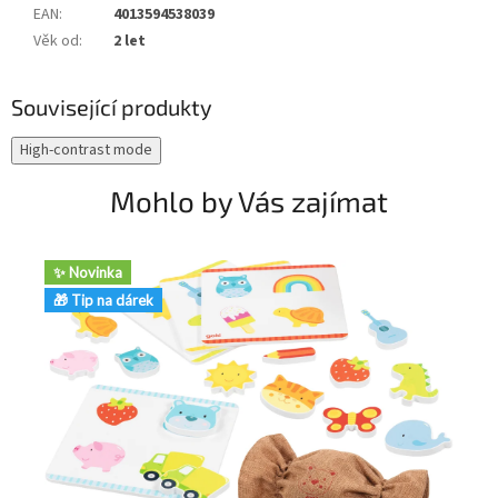
EAN
:
4013594538039
Věk od
:
2 let
Související produkty
High-contrast mode
Mohlo by Vás zajímat
✨ Novinka
🎁
🎁 Tip na dárek