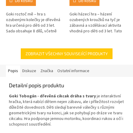
Do košíku
Do košíku
Goki roztoč mě – hra s
Goki házecí hra – házení
ozubenými kolečky je dřevěná
ozubených kroužků na tyč je
hra určená pro děti od 3 let.
zábavná a vzdělávací aktivita
Sada obsahuje 8 dílů, včetně
vhodná pro děti od 3 let. Tato
barevných ozubených koleček a
hra rozvíjí motorické
centrálního modrého kolečka s...
dovednosti, přesnost a
soustředění. Díky...
ZOBRAZIT VŠECHNY SOUVISEJÍCÍ PRODUKTY
Popis
Diskuze
Značka
Ostatní informace
Detailní popis produktu
Goki Tobogán - dřevěná cikcak dráha s tvary
je interaktivní
hračka, která nabízí dětem nejen zábavu, ale i příležitost rozvíjet
důležité dovednosti. Děti sledují barevné válečky s různými
geometrickými tvary na konci, jak se pohybují po dráze ve tvaru
cikcaku. Hra podporuje jemnou motoriku, koordinaci rukou a očí i
schopnost soustředění.