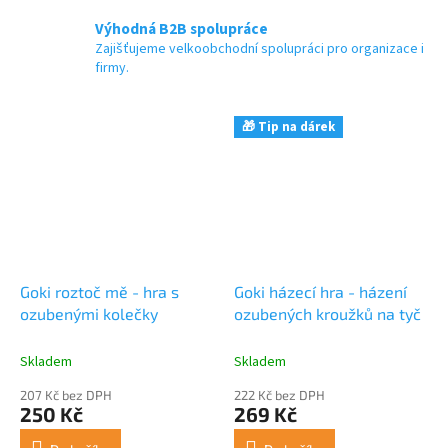
Výhodná B2B spolupráce
Zajišťujeme velkoobchodní spolupráci pro organizace i
firmy.
🎁 Tip na dárek
Goki roztoč mě - hra s
Goki házecí hra - házení
ozubenými kolečky
ozubených kroužků na tyč
Skladem
Skladem
207 Kč bez DPH
222 Kč bez DPH
250 Kč
269 Kč