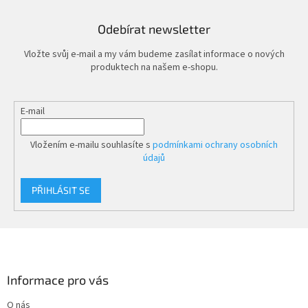
jak
Odebírat newsletter
Vložte svůj e-mail a my vám budeme zasílat informace o nových
produktech na našem e-shopu.
E-mail
Vložením e-mailu souhlasíte s
podmínkami ochrany osobních
údajů
PŘIHLÁSIT SE
Z
á
p
a
Informace pro vás
t
O nás