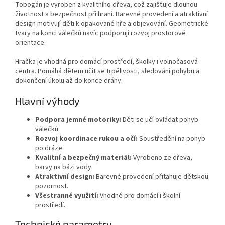
Tobogán je vyroben z kvalitního dřeva, což zajišťuje dlouhou
životnost a bezpečnost při hraní. Barevné provedení a atraktivní
design motivují děti k opakované hře a objevování. Geometrické
tvary na konci válečků navíc podporují rozvoj prostorové
orientace.
Hračka je vhodná pro domácí prostředí, školky i volnočasová
centra. Pomáhá dětem učit se trpělivosti, sledování pohybu a
dokončení úkolu až do konce dráhy.
Hlavní výhody
Podpora jemné motoriky:
Děti se učí ovládat pohyb
válečků.
Rozvoj koordinace rukou a očí:
Soustředění na pohyb
po dráze.
Kvalitní a bezpečný materiál:
Vyrobeno ze dřeva,
barvy na bázi vody.
Atraktivní design:
Barevné provedení přitahuje dětskou
pozornost.
Všestranné využití:
Vhodné pro domácí i školní
prostředí.
Technické parametry