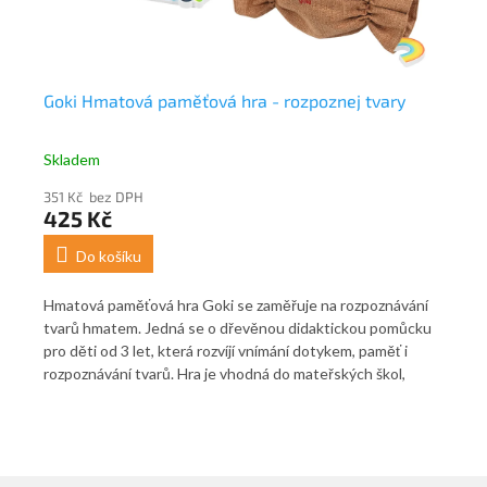
 12
Goki Hmatová paměťová hra - rozpoznej tvary
Go
Skladem
Sk
351 Kč bez DPH
591
425 Kč
71
Do košíku
Hmatová paměťová hra Goki se zaměřuje na rozpoznávání
Gok
tvarů hmatem. Jedná se o dřevěnou didaktickou pomůcku
edu
pro děti od 3 let, která rozvíjí vnímání dotykem, paměť i
bar
 a
rozpoznávání tvarů. Hra je vhodná do mateřských škol,
vzo
logopedických a speciálněpedagogických aktivit i pro
zvo
domácí hraní.
v p
pře
kon