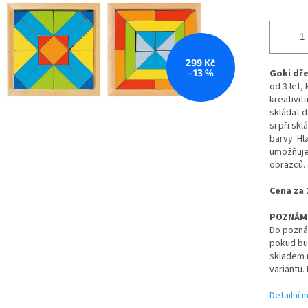
299 Kč
–13 %
Goki dř
od 3 let,
kreativit
skládat 
si při sk
barvy. H
umožňuje
obrazců.
Cena za 
POZNÁM
Do pozná
pokud bud
skladem 
variantu.
Detailní 