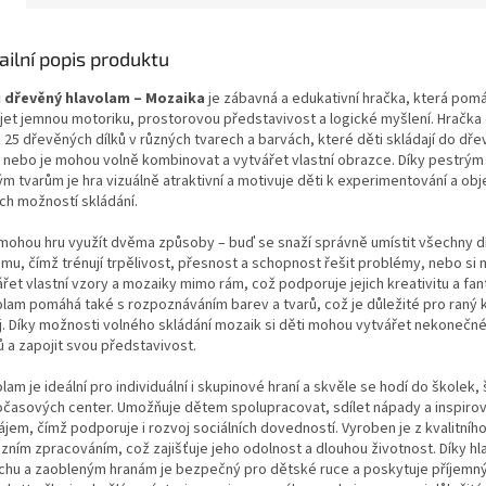
ailní popis produktu
 dřevěný hlavolam – Mozaika
je zábavná a edukativní hračka, která po
íjet jemnou motoriku, prostorovou představivost a logické myšlení. Hračka
ž 25 dřevěných dílků v různých tvarech a barvách, které děti skládají do dř
 nebo je mohou volně kombinovat a vytvářet vlastní obrazce. Díky pestrým
m tvarům je hra vizuálně atraktivní a motivuje děti k experimentování a ob
ch možností skládání.
 mohou hru využít dvěma způsoby – buď se snaží správně umístit všechny d
ámu, čímž trénují trpělivost, přesnost a schopnost řešit problémy, nebo si
řet vlastní vzory a mozaiky mimo rám, což podporuje jejich kreativitu a fant
olam pomáhá také s rozpoznáváním barev a tvarů, což je důležité pro raný k
j. Díky možnosti volného skládání mozaik si děti mohou vytvářet nekonečné
ů a zapojit svou představivost.
lam je ideální pro individuální i skupinové hraní a skvěle se hodí do školek, š
očasových center. Umožňuje dětem spolupracovat, sdílet nápady a inspirov
jem, čímž podporuje i rozvoj sociálních dovedností. Vyroben je z kvalitníh
izním zpracováním, což zajišťuje jeho odolnost a dlouhou životnost. Díky 
chu a zaobleným hranám je bezpečný pro dětské ruce a poskytuje příjemn