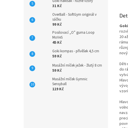
Goki hakisák - různé vzory
31 Kč
OverBall - SoftGym originál v
Det
sáčku
99 Kč
Goki
rozv
Posilovací „O” guma Loop
20 a
MoVeS
rámu
45 Kč
různý
Goki kompas - přívěšek 4,5 cm
nový
59 Kč
Děti
Masážní míček ježek - žlutý 8 cm
do r
59 Kč
vytvá
Masážní míček Gymnic
Hlav
Sensyball
vývo
119 Kč
vzor
Hlavo
voln
navzá
prec
povr