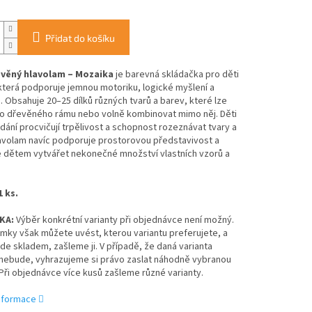
Přidat do košíku
evěný hlavolam – Mozaika
je barevná skládačka pro děti
 která podporuje jemnou motoriku, logické myšlení a
u. Obsahuje 20–25 dílků různých tvarů a barev, které lze
do dřevěného rámu nebo volně kombinovat mimo něj. Děti
ládání procvičují trpělivost a schopnost rozeznávat tvary a
lavolam navíc podporuje prostorovou představivost a
 dětem vytvářet nekonečné množství vlastních vzorů a
1 ks.
KA:
Výběr konkrétní varianty při objednávce není možný.
mky však můžete uvést, kterou variantu preferujete, a
e skladem, zašleme ji. V případě, že daná varianta
nebude, vyhrazujeme si právo zaslat náhodně vybranou
 Při objednávce více kusů zašleme různé varianty.
informace