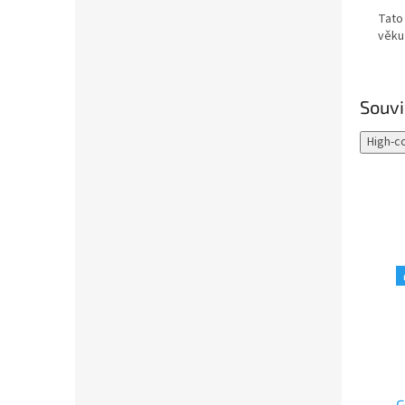
Tato
věku
Souvi
High-c
🎁 Tip na dárek
✨ Novinka
🎁 Tip na dárek
MyPauze Pop It tabulka
MyPauze Geometrická
G