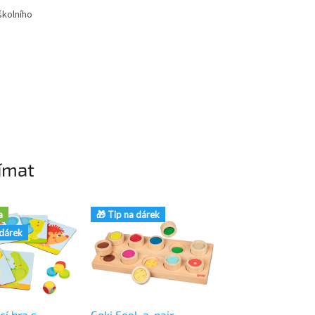
školního
ímat
a
🎁 Tip na dárek
🎁 Tip na dárek
 dárek
cí hra s
Goki Feel-a-pair –
Goki Hmatové p