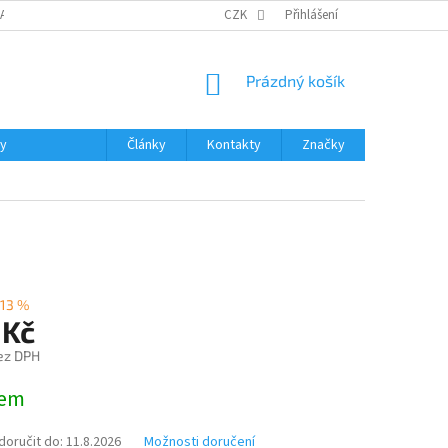
DAJŮ
MOJE OBJEDNÁVKA
VRÁCENÍ ZBOŽÍ
CZK
Přihlášení
DOPRAVA A PLATBA
NÁKUPNÍ
Prázdný košík
KOŠÍK
ky
Články
Kontakty
Značky
13 %
 Kč
ez DPH
dem
oručit do:
11.8.2026
Možnosti doručení