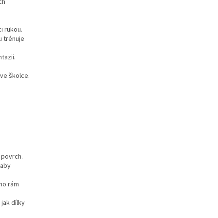
ch
i rukou.
u trénuje
tazii.
 ve školce.
 povrch.
 aby
imo rám
jak dílky