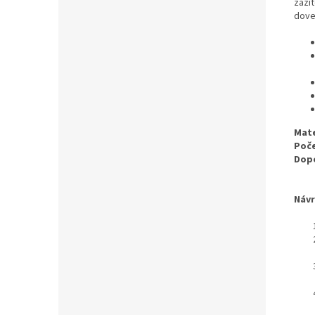
zážit
dove
Mate
Poče
Dop
Návr