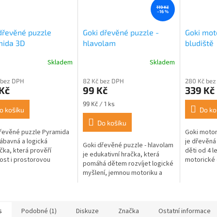
119 Kč
–16 %
dřevěné puzzle
Goki dřevěné puzzle -
Goki mot
mida 3D
hlavolam
bludiště
Skladem
Skladem
 bez DPH
82 Kč bez DPH
280 Kč bez
Kč
99 Kč
339 Kč
Měrná
99 Kč / 1 ks
o košíku
Do ko
cena:
Do košíku
řevěné puzzle Pyramida
Goki motori
zábavná a logická
je dřevěná
Goki dřevěné puzzle - hlavolam
čka, která prověří
děti od 4 le
je edukativní hračka, která
vost i prostorovou
motorické 
pomáhá dětem rozvíjet logické
avivost. Skládá se z
týmovou sp
myšlení, jemnou motoriku a
ka dřevěných dílků
společně n
prostorovou představivost.
 tvarů, které...
vedou...
Nabízí tři varianty s různými...
s
Podobné (1)
Diskuze
Značka
Ostatní informace