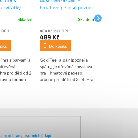
 zvířátky
hmatové pexeso poznej
(paměťová memo
a spáruj (senzorická
Skladem
Skladem
hra)
z DPH
404 Kč bez DPH
288 Kč bez DPH
489 Kč
349 Kč
šíku
Do košíku
Do košíku
í hra s barvami a
Goki Feel-a-pair (poznej a
Goki hmatové pexes
e dřevěná
spáruj) je dřevěná smyslová
didaktická hra pro d
hra pro děti od 2
hra – hmatové pexeso
let, která podporuje
 hravou formou
určené pro děti od 3 let. Hra
hmátové vnímání a 
 rozpoznávání
rozvíjí hmatové vnímání a
motoriku. Sestává z
ídění podle
paměť při společném hraní
barevných figurek, 
íky odolnému
2–4 hráčů.
dřevěných rámečků
je vhodná pro
bavlněného sáčku p
 používání doma,
hmatové vyhledáván
i v poradenské
ami ochrany osobních údajů