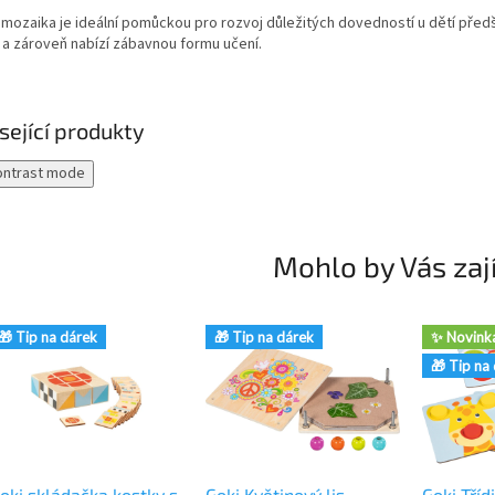
 mozaika je ideální pomůckou pro rozvoj důležitých dovedností u dětí před
 a zároveň nabízí zábavnou formu učení.
sející produkty
ontrast mode
Mohlo by Vás zaj
🎁 Tip na dárek
🎁 Tip na dárek
✨ Novink
🎁 Tip na
oki skládačka kostky s
Goki Květinový lis
Goki Třídi