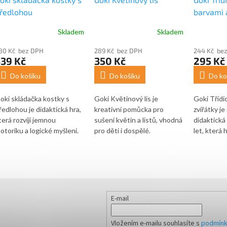
ředlohou
barvami a
Skladem
Skladem
80 Kč bez DPH
289 Kč bez DPH
244 Kč be
339 Kč
350 Kč
295 Kč
Do košíku
Do košíku
Do ko
oki skládačka kostky s
Goki Květinový lis je
Goki Třídic
ředlohou je didaktická hra,
kreativní pomůcka pro
zvířátky j
terá rozvíjí jemnou
sušení květin a listů, vhodná
didaktická 
otoriku a logické myšlení.
pro děti i dospělé.
let, která
ada obsahuje 9 dřevěných
Podporuje tvořivost,
podporuje
ostek a 25 předloh.
jemnou motoriku a
barev a tř
kolem dětí je sestavit
přirozené poznávání přírody
motivů. D
ostky tak, aby odpovídaly
při výrobě dekorací,
provedení 
brazcům na předlohách.
přáníček nebo herbářů.
každodenní
aždá předloha ukazuje
ve školce 
E-mail
ozaiku, kterou děti musí
praxi.
ytvořit správným
Vložením e-mailu souhlasíte s
podmínk
spořádáním kostek. Tento