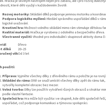
ek. Hračka je skvělým nástrojem nejen pro zábavu, ale i pro rozvoj důležitý
dností, které děti využijí v každodenním životě.
Rozvoj motoriky:
Skládání dílků podporuje jemnou motoriku a koordinac
Podpora logického myšlení:
Hledání správného uspořádání dílků v rám
logické uvažování.
Kreativní hra:
Možnost volného skládání mimo rám stimuluje dětskou fan
Kvalitní materiál:
Hračka je vyrobena z odolného a bezpečného dřeva.
Všestranné využití:
Vhodné pro individuální i skupinové aktivity doma či
riál
Dřevo
t dílků
20–25
oručený věk
Od 3 let
h použití:
Příprava:
Vyjměte všechny dílky z dřevěného rámu a položte je na rovný
Skládání do rámu:
Dítě se snaží umístit všechny dílky zpět do rámu tak,
vytvořily kompletní obrazec bez mezer.
Volná tvorba:
Dílky lze použít k vytváření různých obrazců a struktur m
podle vlastní fantazie.
Společná hra:
Hra může být využita i ve skupině, kde děti společně řeší, 
uspořádat, což podporuje komunikaci a týmovou spolupráci.