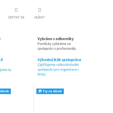
ZEPTAT SE
HLÍDAT
y
Vybráno s odborníky
Pomůcky vybíráme ve
spolupráci s profesionály.
ká
Výhodná B2B spolupráce
Zajišťujeme velkoobchodní
spolupráci pro organizace i
jsme tu
firmy.
 dárek
🎁 Tip na dárek