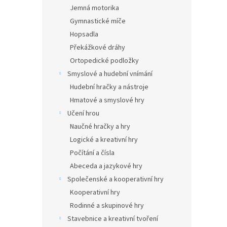
n
Jemná motorika
e
Gymnastické míče
l
Hopsadla
Překážkové dráhy
Ortopedické podložky
Smyslové a hudební vnímání
Hudební hračky a nástroje
Hmatové a smyslové hry
Učení hrou
Naučné hračky a hry
Logické a kreativní hry
Počítání a čísla
Abeceda a jazykové hry
Společenské a kooperativní hry
Kooperativní hry
Rodinné a skupinové hry
Stavebnice a kreativní tvoření