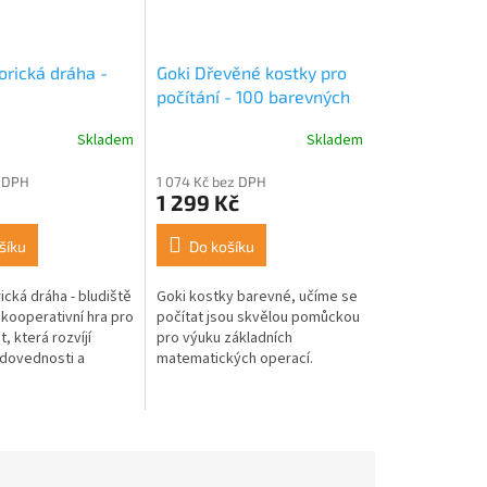
orická dráha -
Goki Dřevěné kostky pro
počítání - 100 barevných
dílků
Skladem
Skladem
 DPH
1 074 Kč bez DPH
1 299 Kč
šíku
Do košíku
cká dráha - bludiště
Goki kostky barevné, učíme se
 kooperativní hra pro
počítat jsou skvělou pomůckou
t, která rozvíjí
pro výuku základních
dovednosti a
matematických operací.
olupráci. Hráči
Barevně lakované dřevěné
akláněním dráhy
tyčinky pomáhají dětem
vizuálně pochopit...