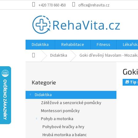
Přejít
+420 770 660 450
office@rehavita.cz
na
obsah
Didaktika
Rehabilitace
Fitness
Lékařsk
Domů
Didaktika
Goki dřevěný hlavolam - Mozaik
P
Gok
o
Přeskočit
s
Kategorie
kategorie
🎁 Tip
t
r
Didaktika
a
Zátěžové a senzorické pomůcky
n
Montessori pomůcky
n
í
Pohyb a motorika
p
Pohybové hračky a hry
a
Hrubá motorika a balanc