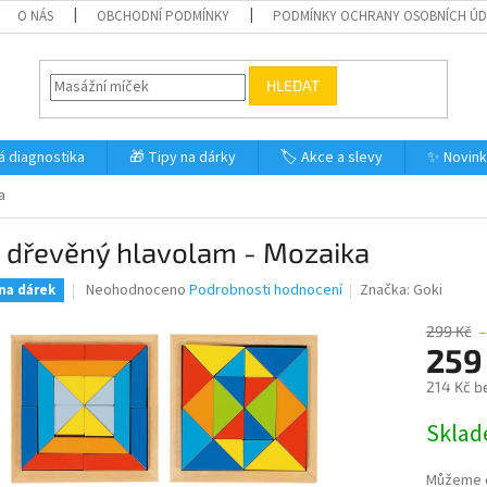
O NÁS
OBCHODNÍ PODMÍNKY
PODMÍNKY OCHRANY OSOBNÍCH Ú
HLEDAT
á diagnostika
🎁 Tipy na dárky
🏷️ Akce a slevy
✨ Novin
a
i dřevěný hlavolam - Mozaika
Průměrné
Neohodnoceno
Podrobnosti hodnocení
Značka:
Goki
 na dárek
hodnocení
produktu
299 Kč
–
je
259
0,0
214 Kč b
z
5
Měrná
Skla
hvězdiček.
cena:
Můžeme d