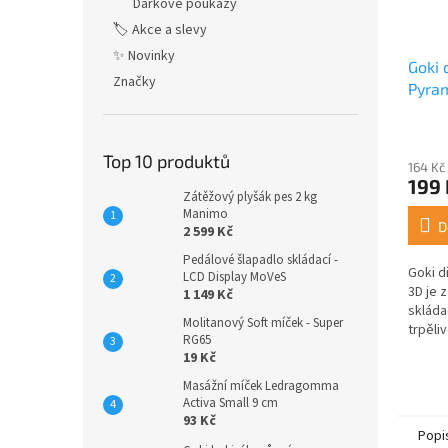
Dárkové poukazy
🏷️ Akce a slevy
✨ Novinky
Goki 
Značky
Pyra
Top 10 produktů
164 Kč
199 
Zátěžový plyšák pes 2 kg
Manimo
D
2 599 Kč
Pedálové šlapadlo skládací -
Goki d
LCD Display MoVeS
3D je 
1 149 Kč
skláda
Molitanový Soft míček - Super
trpěli
RG65
předst
19 Kč
několi
různých
Masážní míček Ledragomma
Activa Small 9 cm
93 Kč
Popi