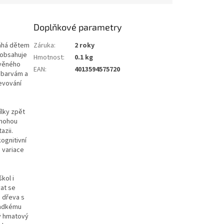
Doplňkové parametry
máhá dětem
Záruka
:
2 roky
 obsahuje
Hmotnost
:
0.1 kg
evěného
EAN
:
4013594575720
 barvám a
jevování
ílky zpět
 mohou
azii.
ognitivní
 variace
kol i
at se
o dřeva s
hladkému
ý hmatový